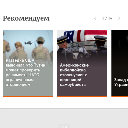
Рекомендуем
1
/
14
Разведка США
выяснила, что Путин
Американские
может проверить
кибервойска
решимость НАТО
столкнулись с
ограниченным
вереницей
Запад 
вторжением
самоубийств
Украи