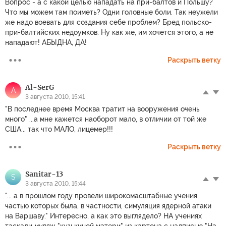
Вопрос - а с какой целью нападать на при-балтов и Польшу?
Что мы можем там поиметь? Одни головные боли. Так неужели
же надо воевать для создания себе проблем? Бред польско-
при-балтийских недоумков. Ну как же, им хочется этого, а не
нападают! АБЫДНА, ДА!
Раскрыть ветку
Al-SerG
A
3 августа 2010, 15:41
"В последнее время Москва тратит на вооружения очень
много" ...а мне кажется наоборот мало, в отличии от той же
США... так что МАЛО, лицемер!!!
Раскрыть ветку
Sanitar-13
S
3 августа 2010, 15:44
"... а в прошлом году провели широкомасштабные учения,
частью которых была, в частности, симуляция ядерной атаки
на Варшаву." Интересно, а как это выглядело? НА учениях