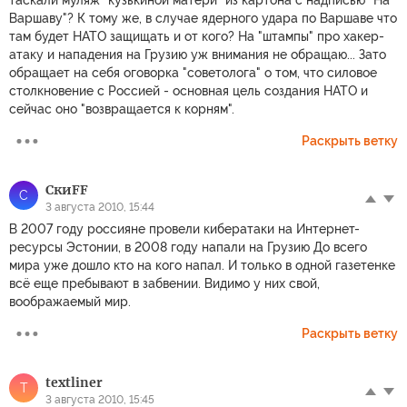
таскали муляж "кузькиной матери" из картона с надписью "На
Варшаву"? К тому же, в случае ядерного удара по Варшаве что
там будет НАТО защищать и от кого? На "штампы" про хакер-
атаку и нападения на Грузию уж внимания не обращаю... Зато
обращает на себя оговорка "советолога" о том, что силовое
столкновение с Россией - основная цель создания НАТО и
сейчас оно "возвращается к корням".
Раскрыть ветку
СкиFF
С
3 августа 2010, 15:44
В 2007 году россияне провели кибератаки на Интернет-
ресурсы Эстонии, в 2008 году напали на Грузию До всего
мира уже дошло кто на кого напал. И только в одной газетенке
всё еще пребывают в забвении. Видимо у них свой,
воображаемый мир.
Раскрыть ветку
textliner
T
3 августа 2010, 15:45