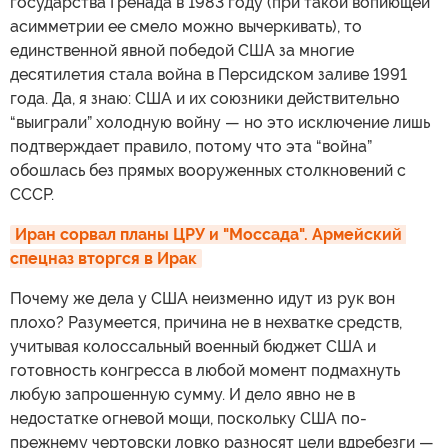
государства Гренада в 1983 году (при такой вопиющей
асимметрии ее смело можно вычеркивать), то
единственной явной победой США за многие
десятилетия стала война в Персидском заливе 1991
года. Да, я знаю: США и их союзники действительно
“выиграли” холодную войну — но это исключение лишь
подтверждает правило, потому что эта “война”
обошлась без прямых вооруженных столкновений с
СССР.
Иран сорвал планы ЦРУ и "Моссада". Армейский 
спецназ вторгся в Ирак
Почему же дела у США неизменно идут из рук вон
плохо? Разумеется, причина не в нехватке средств,
учитывая колоссальный военный бюджет США и
готовность конгресса в любой момент подмахнуть
любую запрошенную сумму. И дело явно не в
недостатке огневой мощи, поскольку США по-
прежнему чертовски ловко разносят цели вдребезги —