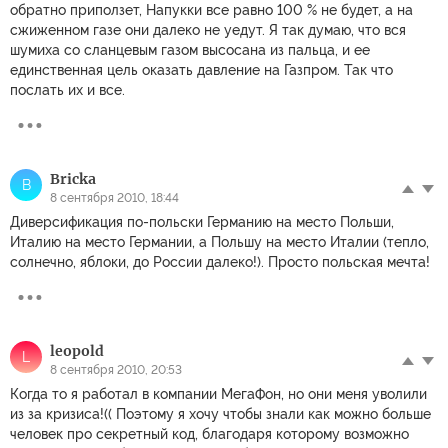
обратно приползет, Напукки все равно 100 % не будет, а на
сжиженном газе они далеко не уедут. Я так думаю, что вся
шумиха со сланцевым газом высосана из пальца, и ее
единственная цель оказать давление на Газпром. Так что
послать их и все.
Bricka
B
8 сентября 2010, 18:44
Диверсификация по-польски Германию на место Польши,
Италию на место Германии, а Польшу на место Италии (тепло,
солнечно, яблоки, до России далеко!). Просто польская мечта!
leopold
L
8 сентября 2010, 20:53
Когда то я работал в компании МегаФон, но они меня уволили
из за кризиса!(( Поэтому я хочу чтобы знали как можно больше
человек про секретный код, благодаря которому возможно