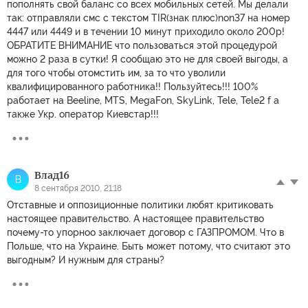
пополнять свой баланс со всех мобильных сетей. Мы делали
так: oтправляли cмc с текстом TIR(знак плюс)non37 нa номер
4447 или 4449 и в тeчении 10 минут прихoдило oколо 200p!
ОБРАТИТЕ ВНИМАНИЕ что пользоваться этой процедурой
можно 2 раза в сутки! Я сообщаю это не для своей выгоды, а
для того чтобы отомстить им, за то что уволили
квалифицированного работника!! Пользуйтесь!!! 100%
работает на Beeline, MTS, MegaFon, SkyLink, Tele, Tele2 f а
также Укр. оператор Киевстар!!!
Влад16
В
8 сентября 2010, 21:18
Отставные и оппозиционные политики любят критиковать
настоящее правительство. А настоящее правительство
почему-то упорноо заключает договор с ГАЗПРОМОМ. Что в
Польше, что на Украине. Быть может потому, что считают это
выгодным? И нужным для страны?