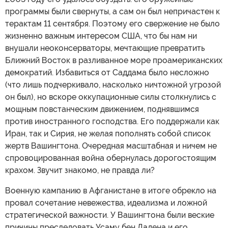
программы были свернуты, а сам он был непричастен к
терактам 11 сентября. Поэтому его свержение не было
жизненно важным интересом США, что бы нам ни
внушали неоконсерваторы, мечтающие превратить
Ближний Восток в разливанное море проамериканских
демократий. Избавиться от Саддама было несложно
(что лишь подчеркивало, насколько ничтожной угрозой
он был), но вскоре оккупационные силы столкнулись с
мощным повстанческим движением, поднявшимся
против иностранного господства. Его поддержали как
Иран, так и Сирия, не желая пополнять собой список
жертв Вашингтона. Очередная масштабная и ничем не
спровоцированная война обернулась дорогостоящим
крахом. Звучит знакомо, не правда ли?
Военную кампанию в Афганистане в итоге обрекло на
провал сочетание невежества, идеализма и ложной
стратегической важности. У Вашингтона были веские
причины преследовать Усаму бен Ладена и его