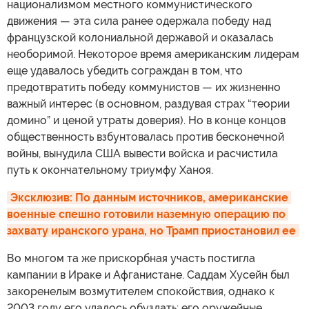
национализмом местного коммунистического
движения — эта сила ранее одержала победу над
французской колониальной державой и оказалась
необоримой. Некоторое время американским лидерам
еще удавалось убедить сограждан в том, что
предотвратить победу коммунистов — их жизненно
важный интерес (в основном, раздувая страх “теории
домино” и ценой утраты доверия). Но в конце концов
общественность взбунтовалась против бесконечной
войны, вынудила США вывести войска и расчистила
путь к окончательному триумфу Ханоя.
Эксклюзив: По данным источников, американские 
военные спешно готовили наземную операцию по 
захвату иранского урана, но Трамп приостановил ее
Во многом та же прискорбная участь постигла
кампании в Ираке и Афганистане. Саддам Хусейн был
закоренелым возмутителем спокойствия, однако к
2003 году его удалось обуздать: его оружейные