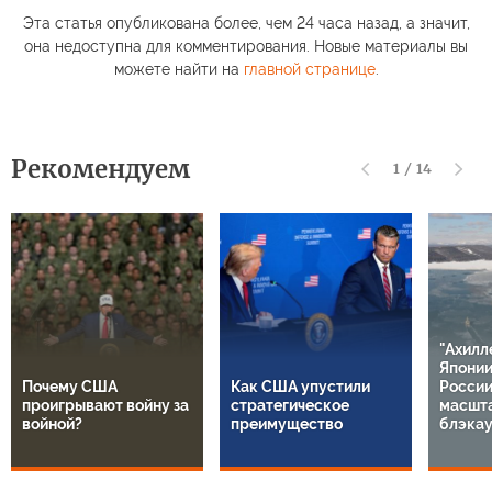
Эта статья опубликована более, чем 24 часа назад, а значит,
она недоступна для комментирования. Новые материалы вы
можете найти на
главной странице
.
Рекомендуем
1
/
14
"Ахилл
Японии
Почему США
Как США упустили
России
проигрывают войну за
стратегическое
масшт
войной?
преимущество
блэкау