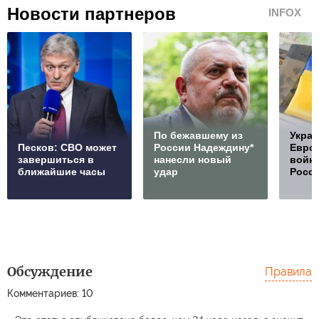
Новости партнеров
INFOX
По бежавшему из
Украи
Песков: СВО может
России Надеждину*
Европ
завершиться в
нанесли новый
войну
ближайшие часы
удар
Росс
Обсуждение
Правила
Комментариев: 10