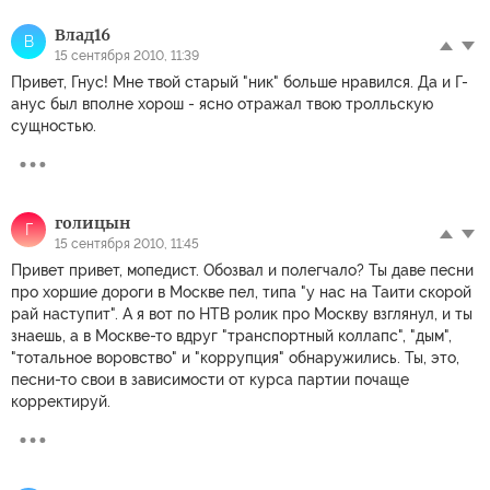
Влад16
В
15 сентября 2010, 11:39
Привет, Гнус! Мне твой старый "ник" больше нравился. Да и Г-
анус был вполне хорош - ясно отражал твою тролльскую
сущностью.
голицын
Г
15 сентября 2010, 11:45
Привет привет, мопедист. Обозвал и полегчало? Ты даве песни
про хоршие дороги в Москве пел, типа "у нас на Таити скорой
рай наступит". А я вот по НТВ ролик про Москву взглянул, и ты
знаешь, а в Москве-то вдруг "транспортный коллапс", "дым",
"тотальное воровство" и "коррупция" обнаружились. Ты, это,
песни-то свои в зависимости от курса партии почаще
корректируй.