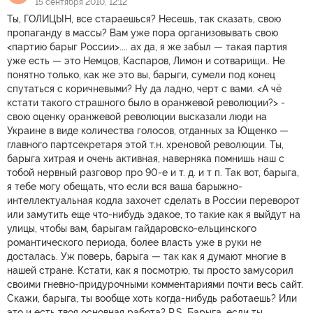
15 сентября 2010, 12:12
Ты, ГОЛИЦЫН, все стараешься? Несешь, так сказать, свою
пропаганду в массы? Вам уже пора организовывать свою
<партию барыг России>.... ах да, я же забыл — такая партия
уже есть — это Немцов, Каспаров, Лимон и сотварищи.. Не
понятно только, как же это вы, барыги, сумели под конец
спутаться с коричневыми? Ну да ладно, черт с вами. <А чё
кстати такого страшного было в оранжевой революции?> -
свою оценку оранжевой революции высказали люди на
Украине в виде количества голосов, отданных за Ющенко —
главного партсекретаря этой т.н. хреновой революции. Ты,
барыга хитрая и очень активная, наверняка помнишь наш с
тобой нервный разговор про 90-е и т. д. и т п. Так вот, барыга,
я тебе могу обещать, что если вся ваша барыжно-
интеллектуальная кодла захочет сделать в России переворот
или замутить еще что-нибудь эдакое, то такие как я выйдут на
улицы, чтобы вам, барыгам гайдаровско-ельцинского
романтического периода, более власть уже в руки не
досталась. Уж поверь, барыга — так как я думают многие в
нашей стране. Кстати, как я посмотрю, ты просто замусорил
своими гневно-придурочными комментариями почти весь сайт.
Скажи, барыга, ты вообще хоть когда-нибудь работаешь? Или
это и есть твоя основная работа? P.S. Барыга, если ты