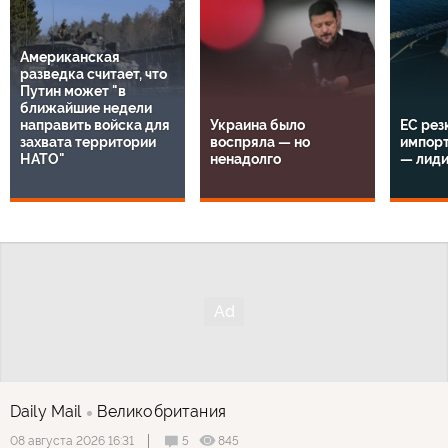
Американская
разведка считает, что
Путин может "в
ближайшие недели
направить войска для
Украина было
ЕС рез
захвата территории
воспряла — но
импорт
НАТО"
ненадолго
— лид
Daily Mail
Великобритания
5
845
08 августа 2026 16:31