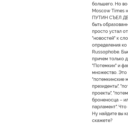
большего. Но во
Moscow Times н
ПУТИН СЪЕЛ ДВ
быть образованн
просто устал о
"новостей" к сл
определения ко 
Russophobe. Быс
причем только д
"Потемкин" и фа
множество. Это 
"потемкинские м
президенты", "п
проекты", "поте
броненосца – ил
парламент". Что
Ну найдите вы к
скажете?