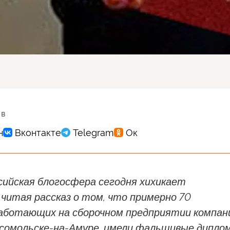
 в
сийская блогосфера сегодня хихикает
читая рассказ о том, что примерно 70
работающих на сборочном предприятии компан
мсомольске-на-Амуре, имели фальшивые дипло