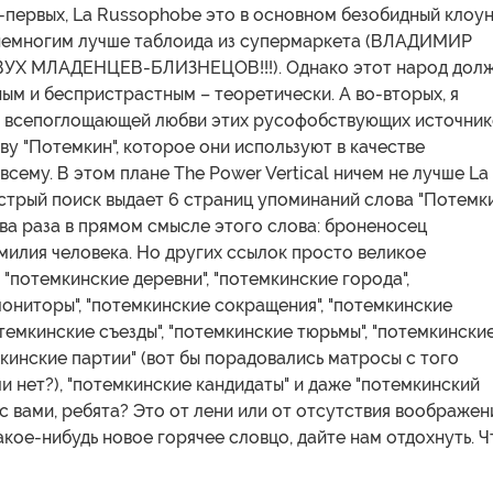
-первых, La Russophobe это в основном безобидный клоун
емногим лучше таблоида из супермаркета (ВЛАДИМИР
УХ МЛАДЕНЦЕВ-БЛИЗНЕЦОВ!!!). Однако этот народ дол
ым и беспристрастным – теоретически. А во-вторых, я
т всепоглощающей любви этих русофобствующих источник
ову "Потемкин", которое они используют в качестве
всему. В этом плане The Power Vertical ничем не лучше La
трый поиск выдает 6 страниц упоминаний слова "Потемки
ва раза в прямом смысле этого слова: броненосец
милия человека. Но других ссылок просто великое
"потемкинские деревни", "потемкинские города",
ониторы", "потемкинские сокращения", "потемкинские
отемкинские съезды", "потемкинские тюрьмы", "потемкински
мкинские партии" (вот бы порадовались матросы с того
и нет?), "потемкинские кандидаты" и даже "потемкинский
 с вами, ребята? Это от лени или от отсутствия воображен
акое-нибудь новое горячее словцо, дайте нам отдохнуть. Ч