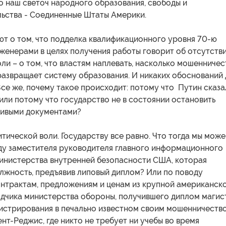
о наш светоч народного образования, свободы и
ьства - Соединенные Штаты Америки.
т о том, что подделка квалификационного уровня 70-ю
женерами в целях получения работы говорит об отсутств
ли – о том, что властям наплевать, насколько мошенничес
развращает систему образования. И никаких обоснований 
Все же, почему такое происходит: потому что Путин сказа
, или потому что государство не в состоянии остановить
ивыми документами?
тической воли. Государству все равно. Что тогда мы мож
оду заместителя руководителя главного информационного
министерства внутренней безопасности США, которая
лжность, предъявив липовый диплом? Или по поводу
онтрактам, предложениям и ценам из крупной американск
дчика министерства обороны, получившего диплом магис
истрирования в печально известном своим мошенничеств
нт-Реджис, где никто не требует ни учебы во время