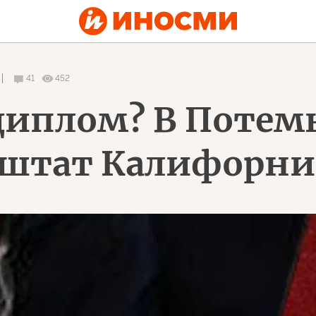
41
452
 диплом? В Поте
 штат Калифорн