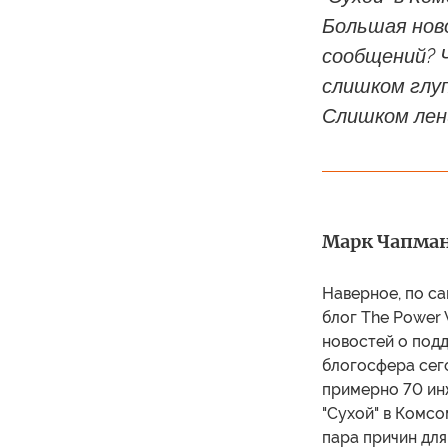
Большая нов
сообщений? Ч
слишком глу
Слишком лен
Марк Чапман
Наверное, по са
блог The Power 
новостей о подд
блогосфера сего
примерно 70 ин
"Сухой" в Комсо
пара причин для