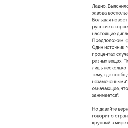
Ладно. Выяснило
завода восполь
Большая новость
русские в корне
настоящие дипл
Предположим, ф
Один источник го
процентах случа
разных вещах. П
лишь несколько 
тему, где сообщ
незамеченными".
означающее, что
занимается".
Но давайте верн
говорит о стран
крупный в мире 