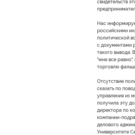
свидетельств эт
предпринимател
Нас информирую
российскими ин
политической во
с документами 
такого вывода. 
"мне все равно"
торговлю фальш
Отсутствие поли
сказать по пов
управления из 
получила эту до
директора по к
компании-подря
делового админ
Университете Се