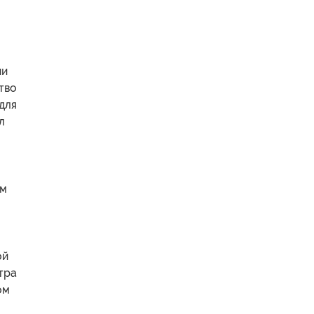
ии
тво
для
л
ем
ой
тра
ом