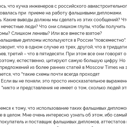
сь, что кучка инженеров с российского авиастроительно
зовалась при приеме на работу фальшивыми дипломами.
. Какие выводы должны мы сделать из этих сообщений? Чт
 нечестные люди? Что они слишком глупы, чтобы получить
омы? Слишком ленивы? Или все вместе взятое?
альшивые дипломы используются в России "повсеместно".
ворит, что в одном случае из трех, другой, что в тридцати
ев, третий – что в пятидесяти. При этом все они говорят о
оэтому, естественно, цитируют самую большую цифру. Но
предложений из более ранних статей в Moscow Times на 
ается, что "такие схемы почти всегда проходят
 Если вы не поняли, это просто иносказательное выражени
 "никто и представления не имеет о том, сколько людей э
емся к тому, что использование таких фальшивых дипломо
е в целом. Мне очень интересно узнать об этом, ибо самы
покупатель и поставщик фальшивых дипломов, аттестатов 