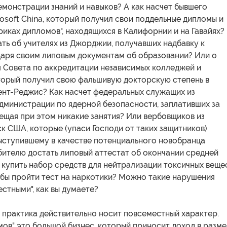
емонстрации знаний и навыков? А как насчет бывшего
osoft China, который получил свои поддельные дипломы и
риках дипломов", находящихся в Калифорнии и на Гавайях?
ть об учителях из Джорджии, получавших надбавку к
даря своим липовым документам об образовании? Или о
я Совета по аккредитации независимых колледжей и
оторый получил свою фальшивую докторскую степень в
ент-Реджис? Как насчет федеральных служащих из
дминистрации по ядерной безопасности, заплативших за
ещая при этом никакие занятия? Или вербовщиков из
к США, которые (упаси Господи от таких защитников)
ыступившему в качестве потенциального новобранца
ителю достать липовый аттестат об окончании средней
 купить набор средств для нейтрализации токсичных веще
обы пройти тест на наркотики? Можно такие нарушения
естными", как вы думаете?
я практика действительно носит повсеместный характер.
ов" это большой бизнес, который приносит доход в разм