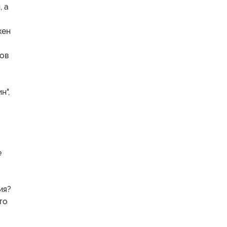
, а
жен
ов
н",
е
ия?
то