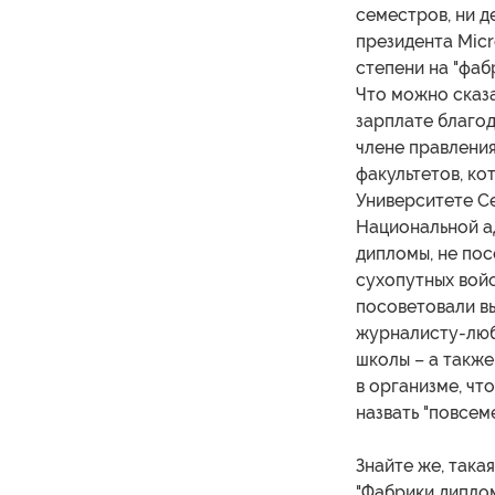
семестров, ни д
президента Micr
степени на "фаб
Что можно сказа
зарплате благо
члене правлени
факультетов, к
Университете С
Национальной а
дипломы, не пос
сухопутных войс
посоветовали в
журналисту-люб
школы – а также
в организме, чт
назвать "повсем
Знайте же, така
"Фабрики диплом