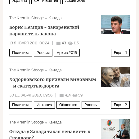
Украина
СНГ и Балтия
Архив 2015
The Kremlin Stooge
Канада
Борис Немцов - закоренелый
нарушитель закона
13 ЯНВАРЯ 2011, 00:24
43
115
Политика
Россия
Архив 2015
Еще
1
Триумфальная оппозиция
The Kremlin Stooge
Канада
Ходорковского признали виновным
- и скатертью дорога
30 ДЕКАБРЯ 2010, 09:56
414
59
Политика
История
Общество
Россия
Еще
2
Архив 2015
Ходорковский
The Kremlin Stooge
Канада
Откуда у Запада такая ненависть к
Сколково?