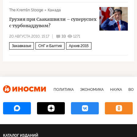
The Kremlin Stooge
Канада
Грузия при Саакашвили – суперуспех
с турбонаддувом?
20 АВГУСТА 2010, 15:17
33
1271
Закавказье
СНГ и Балтия
Архив 2015
ПОЛИТИКА
ЭКОНОМИКА
НАУКА
ВОЕ
КАТАЛОГ ИЗДАНИЙ