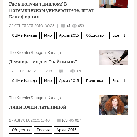
Где я получил диплом? В
Потемкинском университете, штат
Калифорния
22 СЕНТЯБРЯ 2010, 00:28
41
453
США и Канада
Мир
Архив 2015
Общество
Еще
1
Россия
The Kremlin Stooge
Канада
Демократия для "чайников"
15 СЕНТЯБРЯ 2010, 12:18
55
371
США и Канада
Мир
Архив 2015
Политика
Еще
1
Россия
The Kremlin Stooge
Канада
Ляпы Юлии Латыниной
27 АВГУСТА 2010, 13:48
163
827
Общество
Россия
Архив 2015