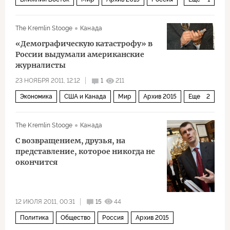
Война за мир в Сирии
The Kremlin Stooge
Канада
«Демографическую катастрофу» в
России выдумали американские
журналисты
23 НОЯБРЯ 2011, 12:12
1
211
Экономика
США и Канада
Мир
Архив 2015
Еще
2
Россия
Русские скоро кончатся
The Kremlin Stooge
Канада
С возвращением, друзья, на
представление, которое никогда не
окончится
12 ИЮЛЯ 2011, 00:31
15
44
Политика
Общество
Россия
Архив 2015