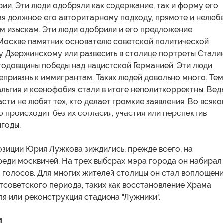
ии. Эти люди одобряли как содержание, так и форму его
ая должное его авторитарному подходу, прямоте и нелюбв
м изыскам. Эти люди одобрили и его предложение
 Москве памятник основателю советской политической
у Дзержинскому или развесить в столице портреты Стали
годовщины победы над нацистской Германией. Эти люди
еприязнь к иммигрантам. Таких людей довольно много. Тем
альгия и ксенофобия стали в итоге неполиткорректны. Вед
сти не любят тех, кто делает громкие заявления. Во всяко
то происходит без их согласия, участия или перспектив
годы.
озиции Юрия Лужкова зиждились, прежде всего, на
еди москвичей. На трех выборах мэра города он набирал
 голосов. Для многих жителей столицы он стал воплощен
тсоветского периода, таких как восстановление Храма
я или реконструкция стадиона "Лужники".
И