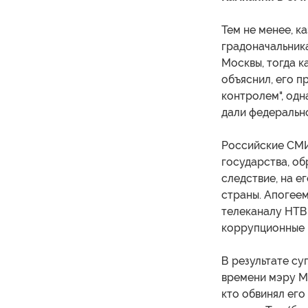
Тем не менее, 
градоначальника
Москвы, тогда к
объяснил, его п
контролем", одн
дали федерально
Российские СМИ
государства, об
следствие, на 
страны. Апогее
телеканалу НТВ
коррупционные 
В результате су
времени мэру Мо
кто обвинял его