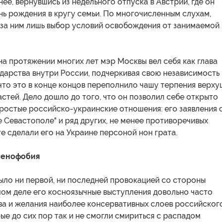
ее, вернувшись из недельного отпуска в Австрии, где он
нь рождения в кругу семьи. По многочисленным слухам,
 за ним лишь выбор условий освобождения от занимаемой
на протяжении многих лет мэр Москвы вел себя как глава
дарства внутри России, подчеркивая свою независимость
что это в конце концов переполнило чашу терпения верху
стей. Дело дошло до того, что он позволил себе открыто
ростые российско-украинские отношения: его заявления 
 Севастополе" и ряд других, не менее противоречивых
ге сделали его на Украине персоной нон грата.
сенофобия
ыло ни первой, ни последней провокацией со стороны
мом деле его косноязычные выступления довольно часто
ва и желания наиболее консервативных слоев российског
ые до сих пор так и не смогли смириться с распадом