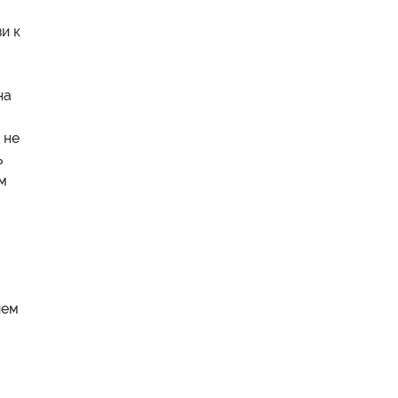
и к
на
 не
ь
м
ием