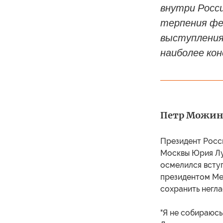
внутри Росси
терпения фе
выступления,
наиболее ко
Петр Можинск
Президент Росс
Москвы Юрия Луж
осмелился всту
президентом Мед
сохранить негл
"Я не собираюсь