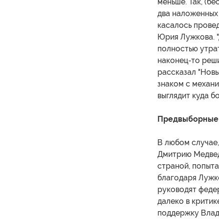
меньше. Так, (б
два наложенных 
касалось провед
Юрия Лужкова. "
полностью утра
наконец-то реши
рассказал "Новы
знаком с механи
выглядит куда
Предвыборные
В любом случае,
Дмитрию Медведе
страной, попыта
благодаря Лужко
руководят федер
далеко в критик
поддержку Влад