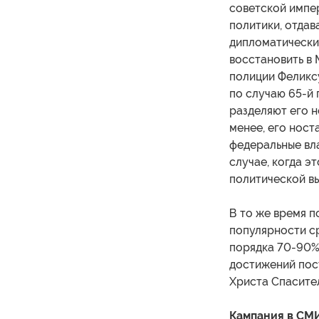
советской импер
политики, отдав
дипломатически
восстановить в
полиции Феликс
по случаю 65-й 
разделяют его н
менее, его ност
федеральные вла
случае, когда э
политической вы
В то же время п
популярности ср
порядка 70-90%
достижений пос
Христа Спасител
Кампания в СМ