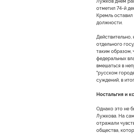
Лужков днем ран
отметил 74-й де
Кремль оставил
должности.
Действительно, 
отдельного госу
таким образом, 
федеральных вла
вмешаться в неп
"русском городе
суждений, в ито
Ностальгия и к
Однако это не б
Лужкова. На са
отражали чувст
общества, котор