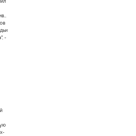
нил
ив…
ков
дьи
, -
й
ную
х-