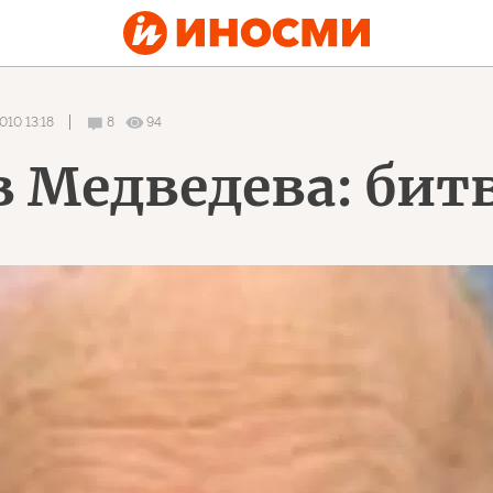
010 13:18
8
94
 Медведева: бит