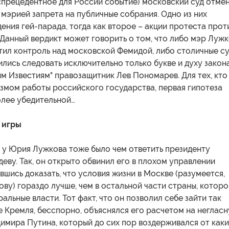
еспрецедентное для России событие) московский суд отме
мэрией запрета на публичные собрания. Одно из них
ения гей-парада, тогда как второе – акции протеста прот
Данный вердикт может говорить о том, что либо мэр Луж
тил контроль над московской Фемидой, либо столичные су
лись следовать исключительно только букве и духу закона"
м Известиям" правозащитник Лев Пономарев. Для тех, кто
змом работы российского государства, первая гипотеза
 более убедительной…
 игры
 у Юрия Лужкова тоже было чем ответить президенту
ву. Так, он открыто обвинил его в плохом управлении
вшись доказать, что условия жизни в Москве (разумеется,
ву) гораздо лучше, чем в остальной части страны, которо
альные власти. Тот факт, что он позволил себе зайти так
е Кремля, бесспорно, объяснялся его расчетом на неглас
имира Путина, который до сих пор воздерживался от каки