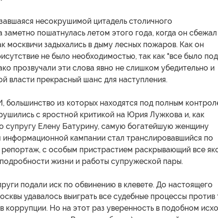
казавшаяся несокрушимой цитадель столичного
 заметно пошатнулась летом этого года, когда он сбежал
ак москвичи задыхались в дыму лесных пожаров. Как он
рисутствие не было необходимостью, так как "все было под
ако прозвучали эти слова явно не слишком убедительно и
й власти прекрасный шанс для наступления.
, большинство из которых находятся под полным контрол
рушились с яростной критикой на Юрия Лужкова и, как
его супругу Елену Батурину, самую богатейшую женщину
м информационной кампании стал транслировавшийся по
 репортаж, с особым пристрастием раскрывающий все як
подробности жизни и работы супружеской пары.
пруги подали иск по обвинению в клевете. До настоящего
сквы удавалось выиграть все судебные процессы против 
 в коррупции. Но на этот раз уверенность в подобном исх