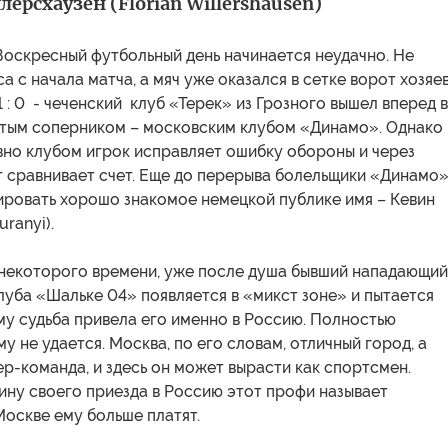
ерсхаузен (Florian Willershausen)
Воскресный футбольный день начинается неудачно. Не
а с начала матча, а мяч уже оказался в сетке ворот хозяе
 1 : 0 - чеченский клуб «Терек» из Грозного вышел вперед 
итым соперником – московским клубом «Динамо». Однако
вно клубом игрок исправляет ошибку обороны и через
т сравнивает счет. Еще до перерыва болельщики «Динамо
ировать хорошо знакомое немецкой публике имя – Кевин
uranyi).
некоторого времени, уже после душа бывший нападающий
луба «Шальке 04» появляется в «микст зоне» и пытается
му судьба привела его именно в Россию. Полностью
му не удается. Москва, по его словам, отличный город, а
р-команда, и здесь он может вырасти как спортсмен.
ину своего приезда в Россию этот профи называет
оскве ему больше платят.