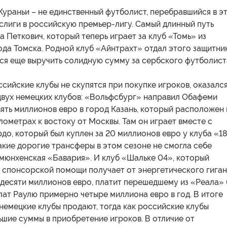
Кураньи – не единственный футболист, перебравшийся в э
слиги в российскую премьер-лигу. Самый длинный путь
 Петкович, который теперь играет за клуб «Томь» из
да Томска. Родной клуб «Айнтрахт» отдал этого защитни
ся еще выручить солидную сумму за сербского футболист
оссийские клубы не скупятся при покупке игроков, оказалс
 двух немецких клубов: «Вольфсбург» направил Обафеми
ять миллионов евро в город Казань, который расположен 
лометрах к востоку от Москвы. Там он играет вместе с
о, который был куплен за 20 миллионов евро у клуба «1
кие дорогие трансферы в этом сезоне не смогла себе
 мюнхенская «Бавария». И клуб «Шальке 04», который
е спонсорской помощи получает от энергетического гига
 десяти миллионов евро, платит перешедшему из «Реала» 
ат Раулю примерно четыре миллиона евро в год. В итоге
 немецкие клубы продают, тогда как российские клубы
шие суммы в приобретение игроков. В отличие от