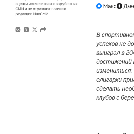
оценки исключительно зарубежных
СМИ и не отражают позицию
редакции ИноСМИ
В спортивно
успехов не д
выиграл в 20
достижений 
измениться:
олигархи пр
сделать нео
клубов с бер