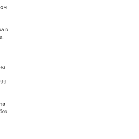
том
ка в
а.
я
на
899
нта
без