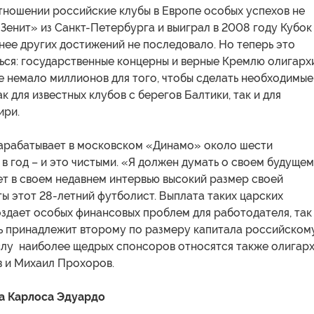
тношении российские клубы в Европе особых успехов не
«Зенит» из Санкт-Петербурга и выиграл в 2008 году Кубок
нее других достижений не последовало. Но теперь это
ься: государственные концерны и верные Кремлю олигарх
е немало миллионов для того, чтобы сделать необходимые
к для известных клубов с берегов Балтики, так и для
ири.
зарабатывает в московском «Динамо» около шести
в год – и это чистыми. «Я должен думать о своем будущем
ет в своем недавнем интервью высокий размер своей
ы этот 28-летний футболист. Выплата таких царских
здает особых финансовых проблем для работодателя, так
рь принадлежит второму по размеру капитала российском
ислу наиболее щедрых спонсоров относятся также олигар
 и Михаил Прохоров.
а Карлоса Эдуардо