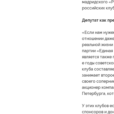
мадридского «Ре
российских клуб
Депутат как пр
«Если нам нужен
отношении даже
реальной жизни
партии «Единая
является также 
е годы советск
клуба составляе
занимает второ
своего соперни
акционер компа
Петербурга, кот
У этих клубов е
спонсоров и дон