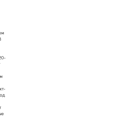
ом
В
20-
т
ом
кт-
од.
т
ые