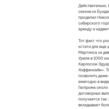
Действительно, 
сезоне из Бунде
проделал Никола
сибирского горо
аренду и надеет
Тот факт, что р
кстати для еще
Мартинса за дев
Урале в 1000 ки
Карлосом Эдуард
Хоффенхайм». Та
позволить даже
ежегодно в вид
Газпрома около
договорных выпл
получается так:
вкладывают боль