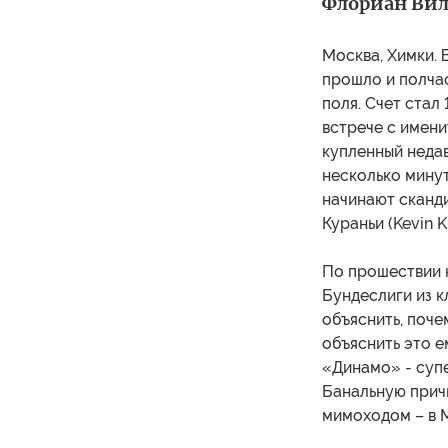
Флориан Вилл
Москва, Химки. 
прошло и полчас
поля. Счет стал
встрече с имен
купленный неда
несколько мину
начинают сканд
Кураньи (Kevin K
По прошествии 
Бундеслиги из к
объяснить, поче
объяснить это е
«Динамо» - супе
Банальную прич
мимоходом – в М