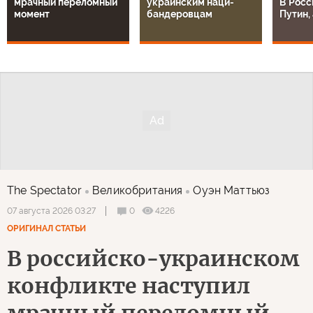
мрачный переломный
украинским наци-
В Росс
момент
бандеровцам
Путин, 
The Spectator
Великобритания
Оуэн Маттьюз
0
4226
07 августа 2026 03:27
ОРИГИНАЛ СТАТЬИ
В российско-украинском
конфликте наступил