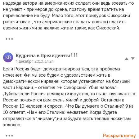
надежда автора на американских солдат: они ведь воевать-то
не умеют - примеров до хрена, поэтому время тратить на
перечесление не буду. Мало того, этот придурок Сикорский
рассчитывает, что американские солдаты должны платить
своими жизнями за жалкие жизни таких, как Сикорский.
Kудрина в Президенты ! ! !
KВ
4 декабря 2010, 14:24
Если Россия будет демократизироваться, эта проблема
исчезнет, �и мы все будем с удовольствием жить в
демократической нирване, которая установится на большей
части Евразии, - отметил г-н Сикорский. Убил наповал.
Дубина,если Россия демократизируется, то нынешняя власть в
России покажется вам, очень милой и доброй. Останови в
России 10 человек и спроси, -Что Вы думаете о Сталине? 9 из
10 ответят, -Нам его(Сталина) нехватает. Когда будете
отправляться в "нирвану",ни забудьте взять тёплые носки,там
холодно.
Раскрыть ветку