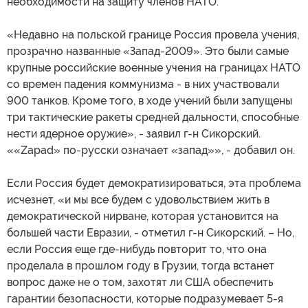
необходимости на защиту членов НАТО.
«Недавно на польской границе Россия провела учения,
прозрачно названные «Запад-2009». Это были самые
крупные российские военные учения на границах НАТО
со времен падения коммунизма - в них участвовали
900 танков. Кроме того, в ходе учений были запущены
три тактические ракеты средней дальности, способные
нести ядерное оружие», - заявил г-н Сикорский.
««Zapad» по-русски означает «запад»», - добавил он.
Если Россия будет демократизироваться, эта проблема
исчезнет, «и мы все будем с удовольствием жить в
демократической нирване, которая установится на
большей части Евразии, - отметил г-н Сикорский. – Но,
если Россия еще где-нибудь повторит то, что она
проделала в прошлом году в Грузии, тогда встанет
вопрос даже не о том, захотят ли США обеспечить
гарантии безопасности, которые подразумевает 5-я