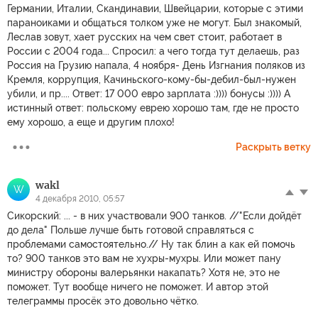
Германии, Италии, Скандинавии, Швейцарии, которые с этими
параноиками и общаться толком уже не могут. Был знакомый,
Леслав зовут, хает русских на чем свет стоит, работает в
России с 2004 года... Спросил: а чего тогда тут делаешь, раз
Россия на Грузию напала, 4 ноября- День Изгнания поляков из
Кремля, коррупция, Качиньского-кому-бы-дебил-был-нужен
убили, и пр.... Ответ: 17 000 евро зарплата :)))) бонусы :)))) А
истинный ответ: польскому еврею хорошо там, где не просто
ему хорошо, а еще и другим плохо!
Раскрыть ветку
wakl
W
4 декабря 2010, 05:57
Сикорский: ... - в них участвовали 900 танков. //"Если дойдёт
до дела" Польше лучше быть готовой справляться с
проблемами самостоятельно.// Ну так блин а как ей помочь
то? 900 танков это вам не хухры-мухры. Или может пану
министру обороны валерьянки накапать? Хотя не, это не
поможет. Тут вообще ничего не поможет. И автор этой
телеграммы просёк это довольно чётко.