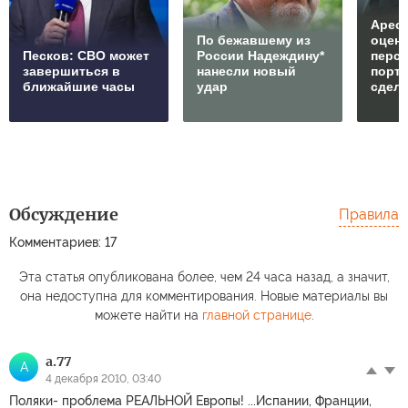
Арест
По бежавшему из
оцен
Песков: СВО может
России Надеждину*
перс
завершиться в
нанесли новый
порто
ближайшие часы
удар
сдел
Обсуждение
Правила
Комментариев: 17
Эта статья опубликована более, чем 24 часа назад, а значит,
она недоступна для комментирования. Новые материалы вы
можете найти на
главной странице
.
a.77
A
4 декабря 2010, 03:40
Поляки- проблема РЕАЛЬНОЙ Европы! ...Испании, Франции,