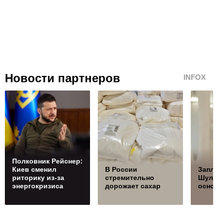
Новости партнеров
INFOX
Полковник Рейснер:
Киев сменил
В России
Запла
риторику из-за
стремительно
Шуль
энергокризиса
дорожает сахар
осно