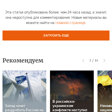
Эта статья опубликована более, чем 24 часа назад, а значит,
она недоступна для комментирования. Новые материалы вы
можете найти на
главной странице
.
ЗАГРУЗИТЬ ЕЩЕ
Рекомендуем
1
/
14
В российско-
Запад хочет
украинском
Ненави
раздробить Россию на
конфликте наступил
национ