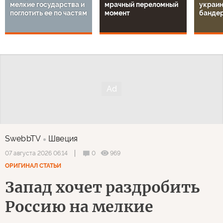
мелкие государства и
мрачный переломный
украин
поглотить ее по частям
момент
банде
SwebbTV
Швеция
0
969
07 августа 2026 06:14
ОРИГИНАЛ СТАТЬИ
Запад хочет раздробить
Россию на мелкие