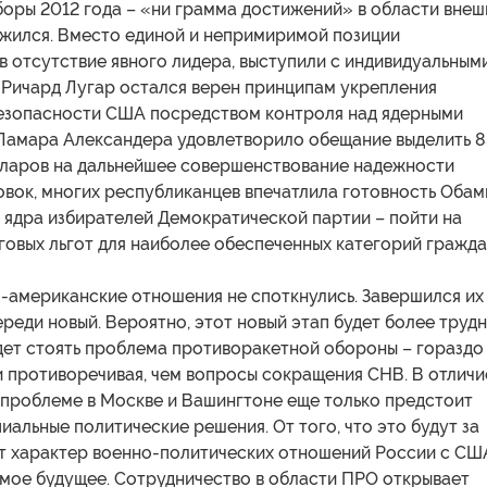
боры 2012 года – «ни грамма достижений» в области внеш
ожился. Вместо единой и непримиримой позиции
в отсутствие явного лидера, выступили с индивидуальным
 Ричард Лугар остался верен принципам укрепления
езопасности США посредством контроля над ядерными
Ламара Александера удовлетворило обещание выделить 8
ларов на дальнейшее совершенствование надежности
вок, многих республиканцев впечатлила готовность Обам
 ядра избирателей Демократической партии – пойти на
говых льгот для наиболее обеспеченных категорий гражд
-американские отношения не споткнулись. Завершился их
ереди новый. Вероятно, этот новый этап будет более трудн
дет стоять проблема противоракетной обороны – гораздо
и противоречивая, чем вопросы сокращения СНВ. В отличи
 проблеме в Москве и Вашингтоне еще только предстоит
иальные политические решения. От того, что это будут за
ит характер военно-политических отношений России с СШ
мое будущее. Сотрудничество в области ПРО открывает