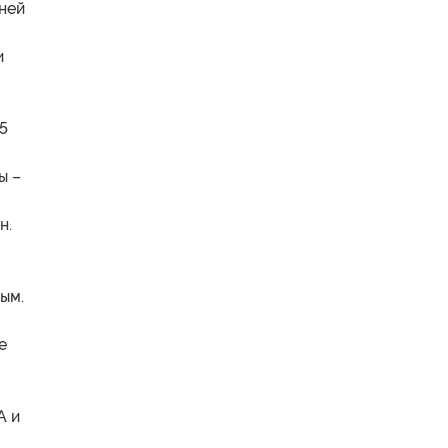
ней
и
5
ы –
ан.
ым.
е
А и