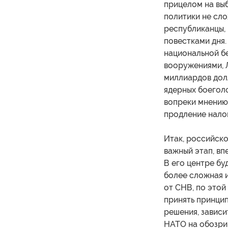
прицелом на вы
политики не сл
республиканцы, 
повестками дня.
национальной б
вооружениями, 
миллиардов дол
ядерных боеголо
вопреки мнению
продление нало
Итак, российско
важный этап, вп
В его центре бу
более сложная 
от СНВ, по этой
принять принцип
решения, завис
НАТО на обозри