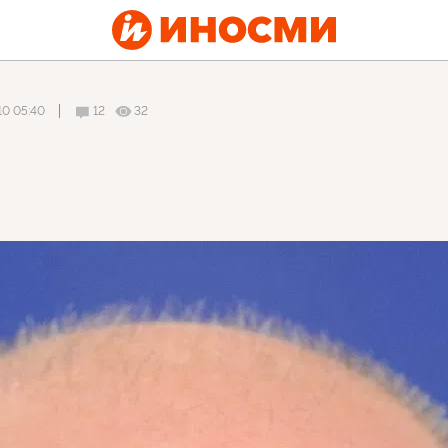
10 05:40
12
32