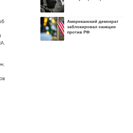
об
Американский демократ
заблокировал санкции
против РФ
й
А,
н,
ов