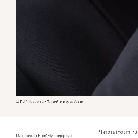
© РИА Новости
Перейти в фотобанк
Читать inosmi.ru
Материалы ИноСМИ содержат