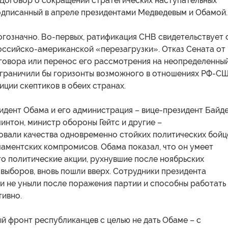
Договор о сокращении стратегических наступательных
одписанный в апреле президентами Медведевым и Обамой.
гозначно. Во-первых, ратификация СНВ свидетельствует 
оссийско-американской «перезагрузки». Отказ Сената от
говора или перенос его рассмотрения на неопределенны
ограничили бы горизонты возможного в отношениях РФ-СШ
иции скептиков в обеих странах.
идент Обама и его администрация – вице-президент Байде
интон, министр обороны Гейтс и другие –
вали качества одновременно стойких политических бойц
аментских компромисов. Обама показал, что он умеет
го политические акции, рухнувшие после ноябрьских
выборов, вновь пошли вверх. Сотрудники президента
ни не уныли после поражения партии и способны работать
тивно.
ый фронт республиканцев с целью не дать Обаме – с