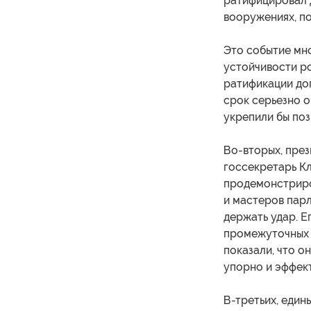
ратифицировал 
вооружениях, п
Это событие мно
устойчивости р
ратификации до
срок серьезно 
укрепили бы поз
Во-вторых, през
госсекретарь Кл
продемонстриро
и мастеров парл
держать удар. Е
промежуточных 
показали, что о
упорно и эффек
В-третьих, един