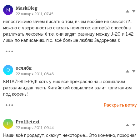
MaskOleg
M
22 января 2011, 07:45
непостижимо зачем писать о том, в чём вообще не смыслят?..
можно с уверенностью сказать немногое: автор(ы) способны
различать лексемы )) т.е. они видят разницу между J-20 и 1.42
лишь по написанию. п.с. всё больше люблю Задорнова ))
ослябя
О
22 января 2011, 08:46
КИТАЙ-ВПЕРЕД! хоть у них все прекрасно,наш социализм
развалили,дак пусть Китайский социализм валит капитализм
под корень!
Раскрыть ветку
Proffietext
P
22 января 2011, 09:44
Наши всё продадут, скажут некоторые... Это конечно, позорная