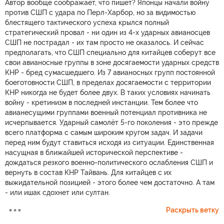
Автор вообще соображает, что пишет? Японцы начали войну
против СШП с удара по Перл-Харбор, но за видимостью
блестящего тактического успеха крылся полный
стратегический провал - ни один из 4-х ударных авианосцев
СШП не пострадал - их там просто не оказалось. И сейчас
предполагать, что СШП специально для китайцев соберут все
свои авианосные группы в зоне досягаемости ударных средств
КНР - бред сумасшедшего. Из 7 авианосных групп постоянной
боеготовности СШП, в пределах досягаемости с территории
КНР никогда не будет более двух. В таких условиях начинать
войну - кретинизм в последней инстанции. Тем более что
авианесущими группами военный потенциал противника не
исчерпывается. Ударный самолёт 5-го поколения - это прежде
всего платформа с самым широким кругом задач. И задачи
перед ним будут ставиться исходя из ситуации. Единственная
насущная в ближайшей исторической перспективе -
дождаться резкого военно-политического ослабления СШП и
вернуть в состав КНР Тайвань. Для китайцев с их
выжидательной позицией - этого более чем достаточно. А там
- или ишак сдохнет или султан.
Раскрыть ветку