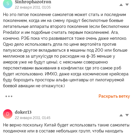
Sinhrophazotron
S
22 января 2011, 01:05
Но это пятое поколение самолетов может стать и последним
поколением, когда им на смену придут беспилотные боевые
летательные аппараты второго поколения (если беспилотники
Predator и им подобные считать первым поколением). Ага,
конечно. РЭБ пока что развивается тоже очень даже неплохо.
Одно дело использовать дпла по цене вертолёта против
папуасов-другое вкладываться в машины под 200 или больше
миллионов за штуку(судя по расходам на ф-35 меньше у
амеров уже не будут цены), с неясными совершенно
перспективами выживания в конфликтах где это самое рэб
будет использовано. ИМХО, даже когда космические крейсера
буду бороздить просторы альфа-центавры от пилотируемой
боевой авиации не откажутся.)
Раскрыть ветку
doker13
D
22 января 2011, 01:45
Не верно поскольку Китай будет использовать такие самолеты
поодиночке или в составе небольших групп, чтобы находить