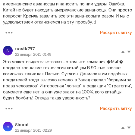
американские авианосцы и наносить по ним удары. Ошибка.
Китай не будет находить американские авианосцы. Они просто
попросят Кремль завалить все эти авиа-корыта разом. И мы с
удовольствием откликнемся на эту просьбу. :)
Раскрыть ветку
novik757
N
22 января 2011, 01:49
Это может свидетельствовать о том, что компания �МиГ�
продала кое-какие технологии китайцам В 90-тые вполне
возможно, таких как Пасько, Сутягин, Данилов и им подобных
предателей тогда вылезло немало, а Запад сделал "борцами за
права человеков" Интересная "логика" у редакции "Стратегии",
самолета еще нет, а они уже знают на 100%, кого китайцы
будут бомбить! Откуда такая уверенность?
Раскрыть ветку
Shumi
S
22 января 2011, 02:29