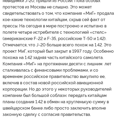
невидимки J-20, пришли из России. Пока особых
протестов из Москвы не слышно. Это может
свидетельствовать о том, что компания «МиГ» продала
кое-какие технологии китайцам, скрыв сей факт от
прессы. На сегодня в мире построено и испытано в
полете четыре истребителя с технологией «стелс»
(американские F-22 и F-35, российские Т-50 и 1.42).
Отмечается, что J-20 больше всего похож на 1.42. Это
проект МиГ, который был закрыт в 1997 году. Особенно
похожа на 1.42 задняя часть китайского самолета.
Компания «МиГ» на протяжении десяти с лишним лет
сталкивалась с финансовыми проблемами, и со
временем российское правительство выкупило ее,
включив в состав новой российской авиационной
корпорации. Но до этого у некоторых руководителей
компании был большой соблазн: передать китайцам
планы создания 1.42 в обмен на кругленькую сумму в
швейцарском банке либо просто заключить вполне
законную сделку с согласия правительства.