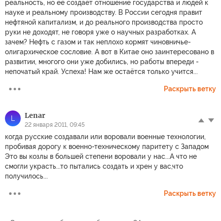
реальность, но её создаёт отношение государства и людей к
науке и реальному производству. В России сегодня правит
нефтяной капитализм, и до реального производства просто
руки не доходят, не говоря уже о научных разработках. А
зачем? Нефть с газом и так неплохо кормят чиновничье-
олигархическое сословие. А вот в Китае оно заинтересовано в
развитии, многого они уже добились, но работы впереди -
непочатый край. Успеха! Нам же остаётся только учится...
Раскрыть ветку
Lenar
L
22 января 2011, 09:45
когда русские создавали или воровали военные технологии,
пробивая дорогу к военно-техническому паритету с Западом
Это вы козлы в большей степени воровали у нас...А что не
смогли украсть...то пытались создать и хрен у вас,что
получилось...
Раскрыть ветку