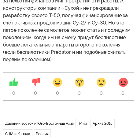
за нехватки финансов МиГ прекратил эти работы. А
конструкторы компании «Сухой» не прекращали
разработку своего Т-50, получая финансирование за
счет активных продаж машин Су-27 и Су-30. Но это
пятое поколение самолетов может стать и последним
поколением, когда им на смену придут беспилотные
боевые летательные аппараты второго поколения
(если беспилотники Predator и им подобные считать
первым поколением).
0
0
0
0
0
0
Дальний восток и Юго-Восточная Азия
Мир
Архив 2015
США и Канада
Россия