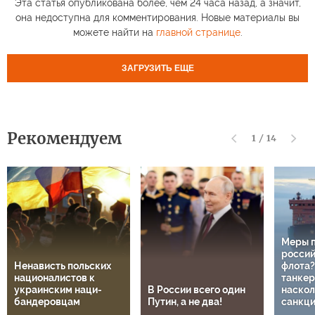
Эта статья опубликована более, чем 24 часа назад, а значит,
она недоступна для комментирования. Новые материалы вы
можете найти на
главной странице
.
ЗАГРУЗИТЬ ЕЩЕ
Рекомендуем
1
/
14
Меры 
россий
Ненависть польских
флота?
националистов к
танкер
украинским наци-
В России всего один
наскол
бандеровцам
Путин, а не два!
санкц