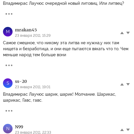
Владимирас Лаучюс очередной новый литовиц. Или литвец?
mrakan45
M
23 января 2011, 15:29
Самое смешное, что никому эта литва не нужна,у них там
нищета и безработица, и они еще пытаются вякать что то. Чем
меньше народ тем больше вони
ss-20
S
23 января 2011, 19:01
Владимирас Лаучюс шарик, шарик! Молчание. Шарикас,
шарикас, Гавс, гавс.
N99
N
23 января 2011, 22:33