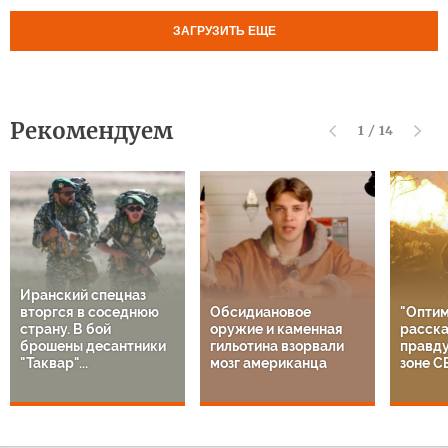
ЗАГРУЗИТЬ ЕЩЕ
Рекомендуем
1
/
14
Иранский спецназ
вторгся в соседнюю
Обсидиановое
"Оптим
страну. В бой
оружие и каменная
расска
брошены десантники
гильотина взорвали
правду
"Таквар"...
мозг американца
зоне С