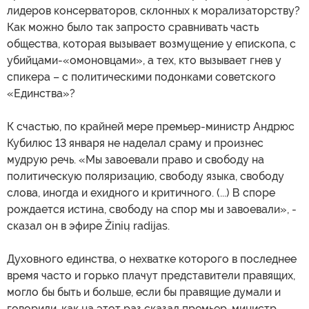
лидеров консерваторов, склонных к морализаторству?
Как можно было так запросто сравнивать часть
общества, которая вызывает возмущение у епископа, с
убийцами-«омоновцами», а тех, кто вызывает гнев у
спикера – с политическими подонками советского
«Единства»?
К счастью, по крайней мере премьер-министр Андрюс
Кубилюс 13 января не наделал сраму и произнес
мудрую речь. «Мы завоевали право и свободу на
политическую поляризацию, свободу языка, свободу
слова, иногда и ехидного и критичного. (...) В споре
рождается истина, свободу на спор мы и завоевали», -
сказал он в эфире Žinių radijas.
Духовного единства, о нехватке которого в последнее
время часто и горько плачут представители правящих,
могло бы быть и больше, если бы правящие думали и
говорили, как на этот раз сказал премьер-министр.