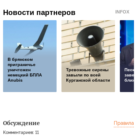
Новости партнеров
INFOX
В брянском
приграничье
уничтожен
Тревожные сирены
Песко
немецкий БПЛА
завыли по всей
заве
Anubis
Курганской области
ближ
Обсуждение
Правила
Комментариев: 11