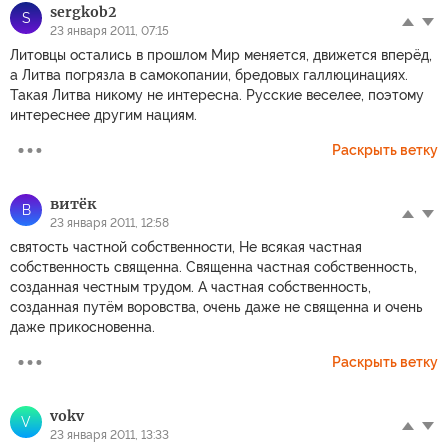
sergkob2
S
23 января 2011, 07:15
Литовцы остались в прошлом Мир меняется, движется вперёд,
а Литва погрязла в самокопании, бредовых галлюцинациях.
Такая Литва никому не интересна. Русские веселее, поэтому
интереснее другим нациям.
Раскрыть ветку
витёк
В
23 января 2011, 12:58
святость частной собственности, Не всякая частная
собственность священна. Священна частная собственность,
созданная честным трудом. А частная собственность,
созданная путём воровства, очень даже не священна и очень
даже прикосновенна.
Раскрыть ветку
vokv
V
23 января 2011, 13:33