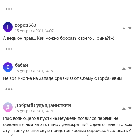
горец663
Г
15 февраля 2011, 14:07
А ведь он прав... Как можно бросать своего ... сына?!:-)
бабай
Б
15 февраля 2011, 14:15
Не зря многие на Западе сравнивают Обаму с Горбачевым
ДобрыйСудьяДанилкин
Д
15 февраля 2011, 14:16
Глас вопиющего в пустыне.Неужели появился первый не
совсем пьяный на этот пиру демократии? Сдаётся мне что всю
эту пьянку египетскую придётся кровью еврейской заливать.А