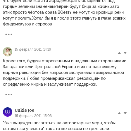
что будет если все эти афродемократы объединятся под
гордым зелёным знаменем?Евреи будут бица за жизнь.Зато
этих просто чёртова орава.ВОевть не могут,но кровищи реки
могут пролить.Хотел бы я в после этого глянуть в глаза всяких
фридомхаузов и соросов.
15 февраля 2011, 14:16
Кроме того, будучи откровенными и надежными сторонниками
Запада, жители Центральной Европы и их по-настоящему
мирные революции без вопросов заслуживали американской
поддержки. Любая проамериканская революция- по
определению мирна и заслуживает поддержки.
Unkle Joe
UJ
15 февраля 2011, 15:03
"был вынужден полагаться на авторитарные меры, чтобы
оставаться у власти" так это же совсем не грех, если: