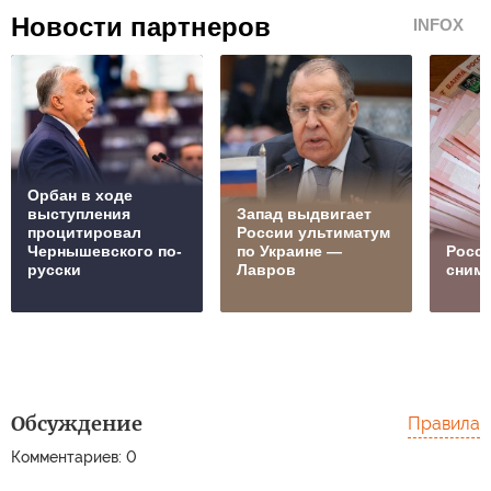
Новости партнеров
INFOX
Орбан в ходе
выступления
Запад выдвигает
процитировал
России ультиматум
Чернышевского по-
по Украине —
Росс
русски
Лавров
сним
Обсуждение
Правила
Забыли, кто вас
Комментариев: 0
оккупировал?
Посол России
Взор