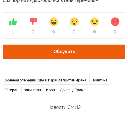
сих пор не выдержало испытания временем.
1
0
0
0
0
0
Обсудить
Военная операция США и Израиля против Ирана
Политика
Тегеран
вашингтон
Иран
Дональд Трамп
Новости СМИ2