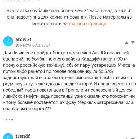
Эта статья опубликована более, чем 24 часа назад, а значит,
она недоступна для комментирования. Новые материалы вы
можете найти на
главной странице
.
atow53
A
18 марта 2011, 15:24
Для Ливии все пройдет быстро и успешно Аля Югославский
сценарий, по бомбят немного войска Каддафи(танки т-90 и
прочую российскую технику), сбьют пару устаревших Мигов, а
потом либо ракетой по голове полковнику, либо SAS
задействуют для его захвата, ведь американцы любят всякого
рода шоу, а тут еще одна казнь диктатора! И после всего этого
победный марш повстанцев в Триполи и послевоенный дележ
ливийской нефти, ведь повстанцы уже сказали кто поможет им
- тому больше достанется, эх фрау Меркель затормозила, или
она даром не берет???
frendf
F