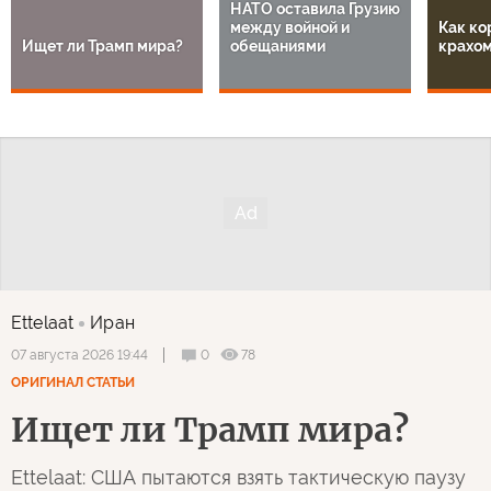
НАТО оставила Грузию
между войной и
Как ко
Ищет ли Трамп мира?
обещаниями
крахом
Ettelaat
Иран
0
78
07 августа 2026 19:44
ОРИГИНАЛ СТАТЬИ
Ищет ли Трамп мира?
Ettelaat: США пытаются взять тактическую паузу