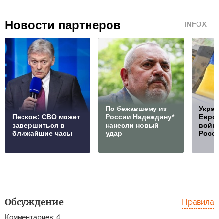
Новости партнеров
INFOX
По бежавшему из
Украи
Песков: СВО может
России Надеждину*
Европ
завершиться в
нанесли новый
войну
ближайшие часы
удар
Росс
Обсуждение
Правила
Комментариев: 4