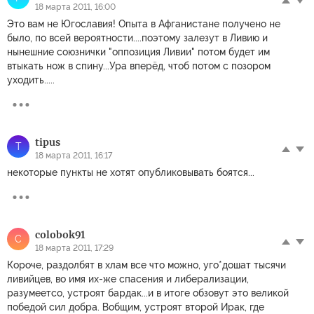
18 марта 2011, 16:00
Это вам не Югославия! Опыта в Афганистане получено не
было, по всей вероятности....поэтому залезут в Ливию и
нынешние союзнички "оппозиция Ливии" потом будет им
втыкать нож в спину...Ура вперёд, чтоб потом с позором
уходить.....
tipus
T
18 марта 2011, 16:17
некоторые пункты не хотят опубликовывать боятся...
colobok91
C
18 марта 2011, 17:29
Короче, раздолбят в хлам все что можно, уго*дошат тысячи
ливийцев, во имя их-же спасения и либерализации,
разумеетсо, устроят бардак...и в итоге обзовут это великой
победой сил добра. Вобщим, устроят второй Ирак, где