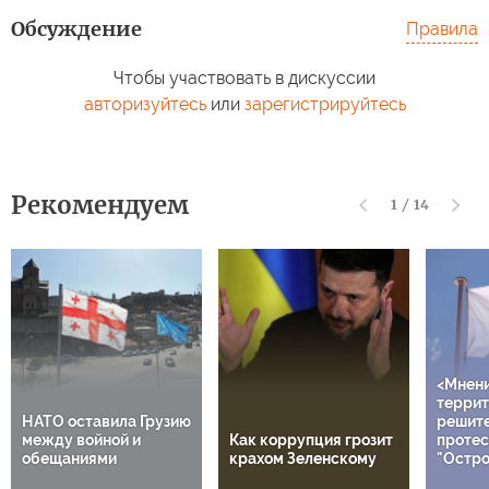
Обсуждение
Правила
Чтобы участвовать в дискуссии
авторизуйтесь
или
зарегистрируйтесь
Рекомендуем
1
/
14
<Мнен
террит
НАТО оставила Грузию
решит
между войной и
Как коррупция грозит
протес
обещаниями
крахом Зеленскому
"Остро