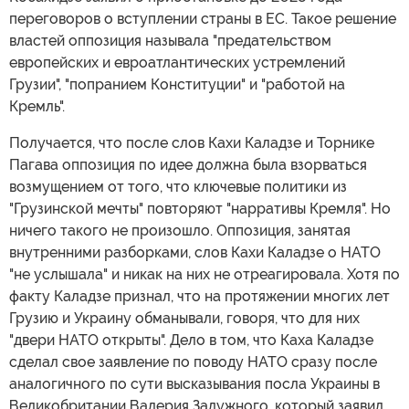
переговоров о вступлении страны в ЕС. Такое решение
властей оппозиция называла "предательством
европейских и евроатлантических устремлений
Грузии", "попранием Конституции" и "работой на
Кремль".
Получается, что после слов Кахи Каладзе и Торнике
Пагава оппозиция по идее должна была взорваться
возмущением от того, что ключевые политики из
"Грузинской мечты" повторяют "нарративы Кремля". Но
ничего такого не произошло. Оппозиция, занятая
внутренними разборками, слов Кахи Каладзе о НАТО
"не услышала" и никак на них не отреагировала. Хотя по
факту Каладзе признал, что на протяжении многих лет
Грузию и Украину обманывали, говоря, что для них
"двери НАТО открыты". Дело в том, что Каха Каладзе
сделал свое заявление по поводу НАТО сразу после
аналогичного по сути высказывания посла Украины в
Великобритании Валерия Залужного, который заявил,