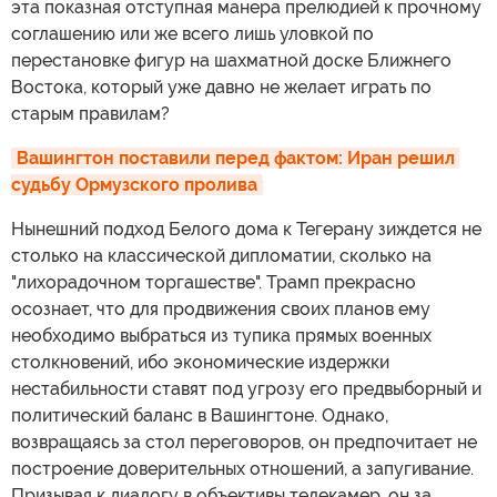
эта показная отступная манера прелюдией к прочному
соглашению или же всего лишь уловкой по
перестановке фигур на шахматной доске Ближнего
Востока, который уже давно не желает играть по
старым правилам?
Вашингтон поставили перед фактом: Иран решил 
судьбу Ормузского пролива
Нынешний подход Белого дома к Тегерану зиждется не
столько на классической дипломатии, сколько на
"лихорадочном торгашестве". Трамп прекрасно
осознает, что для продвижения своих планов ему
необходимо выбраться из тупика прямых военных
столкновений, ибо экономические издержки
нестабильности ставят под угрозу его предвыборный и
политический баланс в Вашингтоне. Однако,
возвращаясь за стол переговоров, он предпочитает не
построение доверительных отношений, а запугивание.
Призывая к диалогу в объективы телекамер, он за