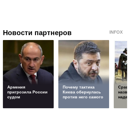
Новости партнеров
INFOX
Армения
Почему тактика
Сравн
пригрозила России
Киева обернулась
назв
судом
против него самого
наде