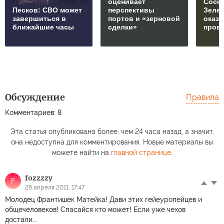
оценивает
Соски
Песков: СВО может
перспективы
Зеле
завершиться в
портов и «зерновой
оказ
ближайшие часы
сделки»
пров
Обсуждение
Правила
Комментариев: 8
Эта статья опубликована более, чем 24 часа назад, а значит,
она недоступна для комментирования. Новые материалы вы
можете найти на
главной странице
.
fozzzzy
F
28 апреля 2011, 17:47
Молодец Франтишек Матейка! Дави этих гейеуропейцев и
общечеловеков! Спасайся кто может! Если уже чехов
достали...