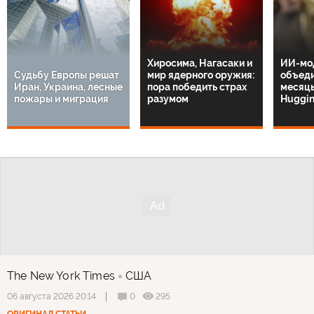
Хиросима, Нагасаки и
ИИ-мо
Судьбу Европы решат
мир ядерного оружия:
объеди
Иран, Украина, лесные
пора победить страх
месяцы
пожары и миграция
разумом
Huggin
The New York Times
США
0
295
06 августа 2026 20:14