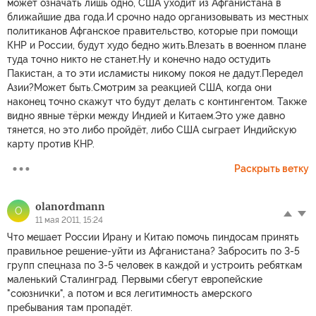
может означать лишь одно, США уходит из Афганистана в
ближайшие два года.И срочно надо организовывать из местных
политиканов Афганское правительство, которые при помощи
КНР и России, будут худо бедно жить.Влезать в военном плане
туда точно никто не станет.Ну и конечно надо остудить
Пакистан, а то эти исламисты никому покоя не дадут.Передел
Азии?Может быть.Смотрим за реакцией США, когда они
наконец точно скажут что будут делать с контингентом. Также
видно явные тёрки между Индией и Китаем.Это уже давно
тянется, но это либо пройдёт, либо США сыграет Индийскую
карту против КНР.
Раскрыть ветку
olanordmann
O
11 мая 2011, 15:24
Что мешает России Ирану и Китаю помочь пиндосам принять
правильное решение-уйти из Афганистана? Забросить по 3-5
групп спецназа по 3-5 человек в каждой и устроить ребяткам
маленький Сталинград. Первыми сбегут европейские
"союзнички", а потом и вся легитимность амерского
пребывания там пропадёт.