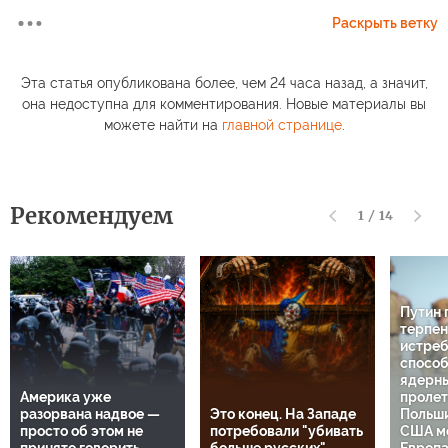
Раскрыть ветку
Эта статья опубликована более, чем 24 часа назад, а значит,
она недоступна для комментирования. Новые материалы вы
можете найти на
главной странице
.
Рекомендуем
1
/
14
Путин 
терпен
истреб
способ
ядерны
Америка уже
пролет
разорвана надвое —
Это конец. На Западе
Польши
просто об этом не
потребовали "убивать
США ме
принято говорить
больше русских"
Европа