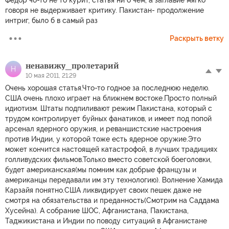
говоря не выдерживает критику. Пакистан- продолжение
интриг, было б в самый раз
Раскрыть ветку
ненавижу_пролетарий
Н
10 мая 2011, 21:29
Очень хорошая статья.Что-то годное за последнюю неделю.
США очень плохо играет на ближнем востоке.Просто полный
идиотизм. Штаты подпиливают режим Пакистана, который с
трудом контролирует буйных фанатиков, и имеет под попой
арсенал ядерного оружия, и реваншистские настроения
против Индии, у которой тоже есть ядерное оружие.Это
может кончится настоящей катастрофой, в лучших традициях
голливудских фильмов.Только вместо советской боеголовки,
будет американская(мы помним как добрые французы и
американцы передавали им эту технологию). Волнение Хамида
Карзайя понятно.США ликвидирует своих пешек даже не
смотря на обязательства и преданность(Смотрим на Саддама
Хусейна). А собрание ШОС, Афганистана, Пакистана,
Таджикистана и Индии по поводу ситуаций в Афганистане