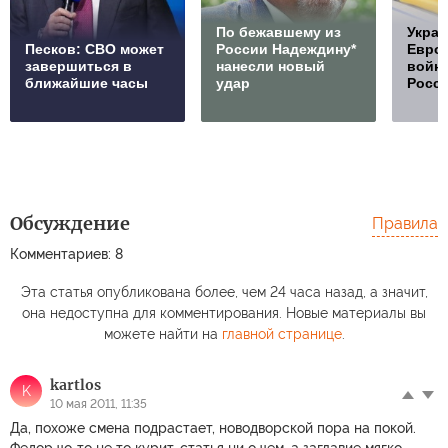
По бежавшему из
Украи
Песков: СВО может
России Надеждину*
Европ
завершиться в
нанесли новый
войну
ближайшие часы
удар
Росс
Обсуждение
Правила
Комментариев: 8
Эта статья опубликована более, чем 24 часа назад, а значит,
она недоступна для комментирования. Новые материалы вы
можете найти на
главной странице
.
kartlos
K
10 мая 2011, 11:35
Да, похоже смена подрастает, новодворской пора на покой.
Федор чо-то не то курит, статья ни о чем, а заглавие мягко