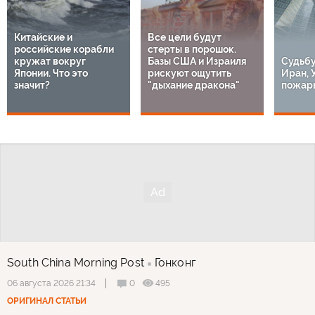
Китайские и
Все цели будут
российские корабли
стерты в порошок.
кружат вокруг
Базы США и Израиля
Судьбу
Японии. Что это
рискуют ощутить
Иран, 
значит?
"дыхание дракона"
пожары
South China Morning Post
Гонконг
0
495
06 августа 2026 21:34
ОРИГИНАЛ СТАТЬИ