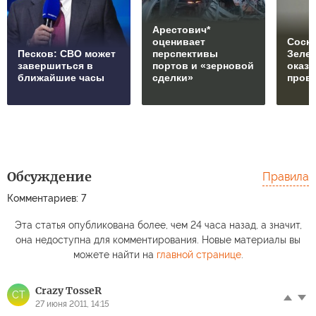
Арестович*
оценивает
Соски
Песков: СВО может
перспективы
Зеле
завершиться в
портов и «зерновой
оказ
ближайшие часы
сделки»
пров
Обсуждение
Правила
Комментариев: 7
Эта статья опубликована более, чем 24 часа назад, а значит,
она недоступна для комментирования. Новые материалы вы
можете найти на
главной странице
.
Crazy TosseR
CT
27 июня 2011, 14:15