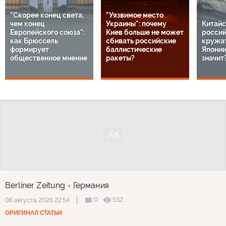
"Скорее конец света,
"Уязвимое место
чем конец
Украины": почему
Китайс
Европейского союза":
Киев больше не может
россий
как Брюссель
сбивать российские
кружат
формирует
баллистические
Японии
общественное мнение
ракеты?
значит
Berliner Zeitung
Германия
0
532
06 августа 2026 22:54
ОРИГИНАЛ СТАТЬИ