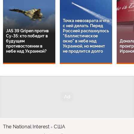
Точка невозврата и что
с ней делать. Перед
JAS 39 Gripen против
Россией распахнулось
Су-35: кто победит в
"баллистическое
будущем
окно" в небе над
Дональ
противостоянии в
Украиной, но момент
проигр
небе над Украиной?
не продлится долго
Ирано
The National Interest
США