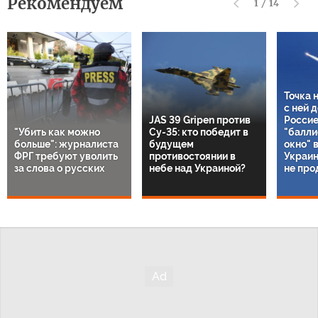
Рекомендуем
1
/
14
Точка 
с ней 
JAS 39 Gripen против
Россие
"Убить как можно
Су-35: кто победит в
"балли
больше": журналиста
будущем
окно" 
ФРГ требуют уволить
противостоянии в
Украин
за слова о русских
небе над Украиной?
не про