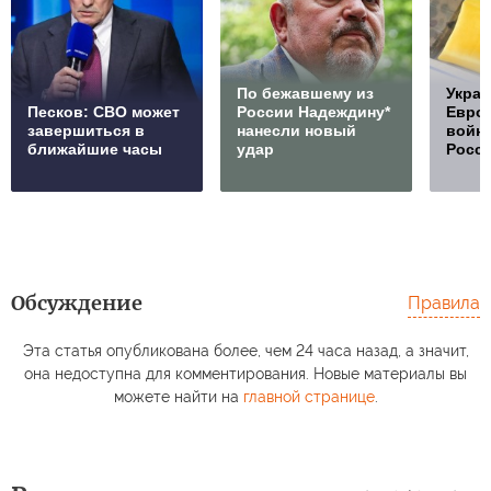
По бежавшему из
Украи
Песков: СВО может
России Надеждину*
Европ
завершиться в
нанесли новый
войну
ближайшие часы
удар
Росс
Обсуждение
Правила
Эта статья опубликована более, чем 24 часа назад, а значит,
она недоступна для комментирования. Новые материалы вы
можете найти на
главной странице
.