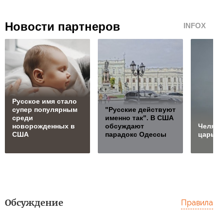
Новости партнеров
INFOX
Русское имя стало
супер популярным
"Русские действуют
среди
именно так". В США
новорожденных в
обсуждают
Челя
США
парадокс Одессы
царь
Обсуждение
Правила