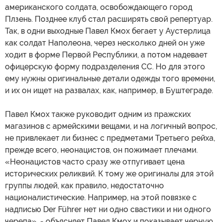
американского солдата, освобождающего город
Плзень. Позднее клуб стал расширять свой репертуар.
Так, в одни выходные Павел Кмох бегает у Аустерлица
как солдат Наполеона, через несколько дней он уже
ходит в форме Первой Республики, а потом надевает
офицерскую форму подразделения СС. Но для этого
ему нужны оригинальные детали одежды того времени,
и их он ищет на развалах, как, например, в Буштеграде.
Павел Кмох также руководит одним из пражских
магазинов с армейскими вещами, и на логичный вопрос,
не привлекает ли бизнес с предметами Третьего рейха,
прежде всего, неонацистов, он пожимает плечами.
«Неонацистов часто сразу же отпугивает цена
исторических реликвий. К тому же оригиналы для этой
группы людей, как правило, недостаточно
националистические. Например, на этой повязке с
надписью Der Führer нет ни одно свастики и ни одного
черепа», - объясняет Павел Кмох и показывает черную