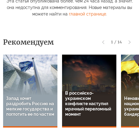
Эта статья опубликована более, чем 24 часа назад, а значит,
она недоступна для комментирования. Новые материалы вы
можете найти на
главной странице
.
Рекомендуем
1
/
14
В российско-
Запад хочет
украинском
Ненави
раздробить Россию на
конфликте наступил
национ
мелкие государства и
мрачный переломный
украин
поглотить ее по частям
момент
банде