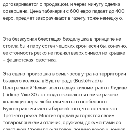
договаривается с продавцом, и через минуту сделка
совершена. Цена табакерки с 600 евро падает до 400
евро, предмет заворачивают в газету, тоже немецкую.
Эта безвкусная блестящая безделушка в принципе не
стоила бы и пару сотен чешских крон, если бы, конечно,
ее стоимость резко не поднял вверх символ на крышке
– фашистская свастика.
Эта сцена произошла в семь часов утра на территории
бывшего колхоза в Буштеграде (Buštěhrad) в
Центральной Чехии, всего в двух километрах от Лидице
(Lidicе). Уже 30 лет сюда съезжаются самые разные
коллекционеры, любители чего-то особенного.
Буштеград считается биржей того, что осталось от
Третьего рейха. Многие продавцы гордятся своим
товаром: знаками отличия, оружием, документами со
свастикой. Среди покупателей, помимо чехов и немцев