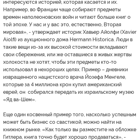
интересуются историей, которая касается и их.
Например, во Франции чаще собирают предметы
времен наполеоновских войн и читают больше книг о
той эпохе. У нас и у вас это, естественно, Вторая
мировая», - утверждает историк Хавьер Айолфи (Xavier
Aiolfi) из аукционного дома Hermann Historica. Люди в
такие вещи из-за их высокой стоимости вкладывают
свои сбережения, или же оставшиеся в живых жертвы
холокоста не хотят, чтобы эти предметы кто-то
использовал в нехороших целях. Пример – дневники
извращенного нацистского врача Йозефа Менгеле,
которые за 4 миллиона крон купил американский
еврей, он собирался передать их израильскому музею
«Яд ва-Шем».
Еще один косвенный пример того, насколько успешным
может быть бизнес со свастикой, можно найти на
книжном рынке. «Как только вы разместите на обложке
Гитлера, книга точно будет хорошо продаваться», -