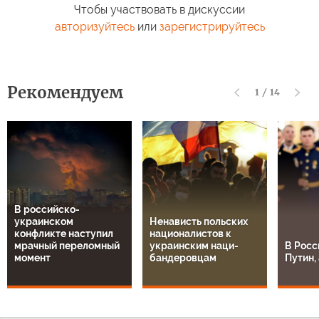
Чтобы участвовать в дискуссии
авторизуйтесь
или
зарегистрируйтесь
Рекомендуем
1
/
14
В российско-
украинском
Ненависть польских
конфликте наступил
националистов к
мрачный переломный
украинским наци-
В Росс
момент
бандеровцам
Путин, 