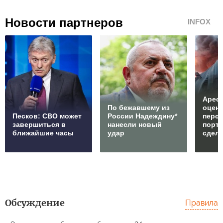
Новости партнеров
INFOX
Арест
По бежавшему из
оцен
Песков: СВО может
России Надеждину*
перс
завершиться в
нанесли новый
порто
ближайшие часы
удар
сдел
Обсуждение
Правила