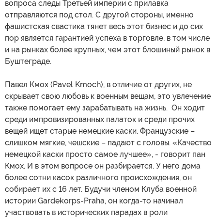
вопроса следы Третьей империи с прилавка
отправляются под стол. С другой стороны, именно
фашистская свастика тянет весь этот бизнес и до сих
пор является гарантией успеха в торговле, в том числе
и на рынках более крупных, чем этот блошиный рынок в
Буштеграде.
Павел Кмох (Pavel Kmoch), в отличие от других, не
скрывает свою любовь к военным вещам, это увлечение
также помогает ему зарабатывать на жизнь. Он ходит
среди импровизированных палаток и среди прочих
вещей ищет старые немецкие каски. Французские –
слишком мягкие, чешские – падают с головы. «Качество
немецкой каски просто самое лучшее», - говорит пан
Кмох. И в этом вопросе он разбирается. У него дома
более сотни касок различного происхождения, он
собирает их с 16 лет. Будучи членом Клуба военной
истории Gardekorps-Praha, он когда-то начинал
участвовать в исторических парадах в роли