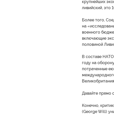
крупнейших эко
ливийский, это 
Более того, Сое
на «исследовани
военного бюдже
включающие экс
половиной Ливи
В составе НАТО 
году на оборону
потраченные ею
международного
Великобритания
Давайте прямо с
Конечно, критик
(George Will) у