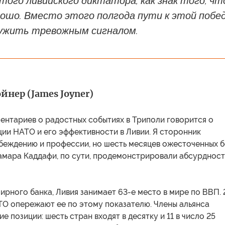
ого ливийского диктатора, как знак того, чт
ошо. Вместо этого полгода пути к этой побе
ужить тревожным сигналом.
нер (James Joyner)
ентариев о радостных событиях в Триполи говорится о
ии НАТО и его эффективности в Ливии. Я сторонник
убеждению и профессии, но шесть месяцев ожесточенных 
амара Каддафи, по сути, продемонстрировали абсурдност
рного банка, Ливия занимает 63-е место в мире по ВВП. 
ТО опережают ее по этому показателю. Члены альянса
е позиции: шесть стран входят в десятку и 11 в число 25