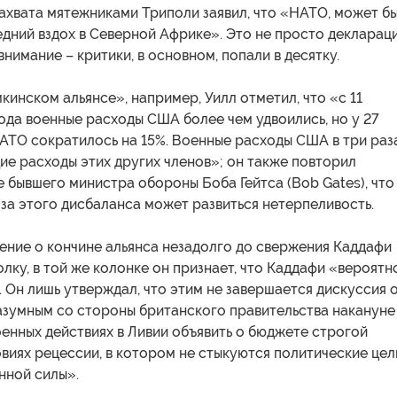
 захвата мятежниками Триполи заявил, что «НАТО, может бы
дний вздох в Северной Африке». Это не просто декларац
внимание – критики, в основном, попали в десятку.
кинском альянсе», например, Уилл отметил, что «с 11
ода военные расходы США более чем удвоились, но у 27
АТО сократилось на 15%. Военные расходы США в три раз
ие расходы этих других членов»; он также повторил
бывшего министра обороны Боба Гейтса (Bob Gates), что
за этого дисбаланса может развиться нетерпеливость.
ление о кончине альянса незадолго до свержения Каддафи
олку, в той же колонке он признает, что Каддафи «вероятн
. Он лишь утверждал, что этим не завершается дискуссия 
разумным со стороны британского правительства накануне
енных действиях в Ливии объявить о бюджете строгой
виях рецессии, в котором не стыкуются политические цел
нной силы».