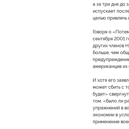
а за три дня до
испускает после
целью привлечь 
Говоря о «Потем
сентября 2001 г
других членов Н
больше, чем общ
предупреждение 
американцев из-
И хотя его заяв
может сбить с т
будет» свергнут
том, «было ли 
упражнений в во
экономии в усло
применение вое