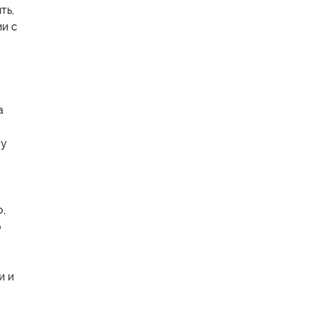
ть,
ии с
а
 у
о,
о
и и