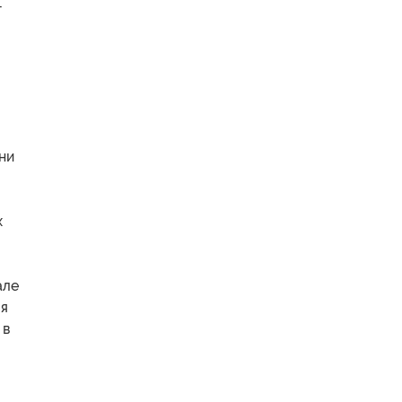
-
ни
х
але
мя
 в