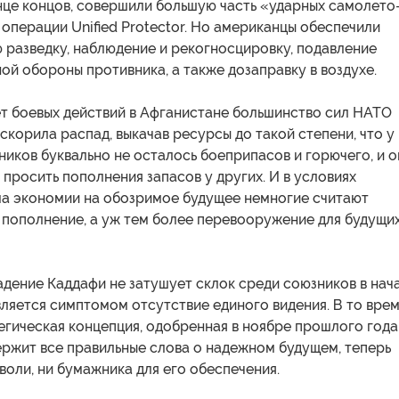
нце концов, совершили большую часть «ударных самолето
 операции Unified Protector. Но американцы обеспечили
 разведку, наблюдение и рекогносцировку, подавление
й обороны противника, а также дозаправку в воздухе.
ет боевых действий в Афганистане большинство сил НАТО
ускорила распад, выкачав ресурсы до такой степени, что у
иков буквально не осталось боеприпасов и горючего, и о
просить пополнения запасов у других. И в условиях
а экономии на обозримое будущее немногие считают
 пополнение, а уж тем более перевооружение для будущи
адение Каддафи не затушует склок среди союзников в нач
вляется симптомом отсутствие единого видения. В то вре
егическая концепция, одобренная в ноябре прошлого года
ержит все правильные слова о надежном будущем, теперь
 воли, ни бумажника для его обеспечения.