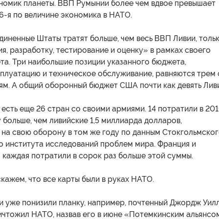
номик планеты. ВВП Румынии более чем вдвое превышает
16-я по величине экономика в НАТО.
диненные Штаты тратят больше, чем весь ВВП Ливии, толь
я, разработку, тестирование и оценку» в рамках своего
та. Три наибольшие позиции указанного бюджета,
плуатацию и техническое обслуживание, равняются трем 
ям. А общий оборонный бюджет США почти как девять Лив
есть еще 26 стран со своими армиями. 14 потратили в 20
 больше, чем ливийские 1,5 миллиарда долларов,
 на свою оборону в том же году по данным Стокгольмско
 института исследований проблем мира. Франция и
 каждая потратили в сорок раз больше этой суммы.
кажем, что все карты были в руках НАТО.
и уже понизили планку, например, почтенный Джордж Уил
ничтожил НАТО, назвав его в июне «Потемкинским альянсо