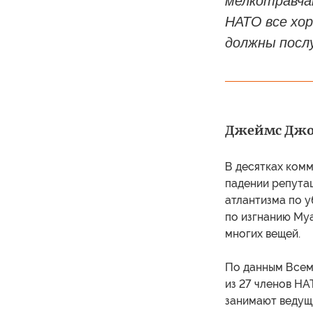
мелкотравчат
НАТО все хор
должны посл
Джеймс Джой
В десятках комм
падении репутац
атлантизма по 
по изгнанию Му
многих вещей.
По данным Всеми
из 27 членов НА
занимают ведущи