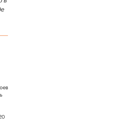
о в
де
боев
ь
20