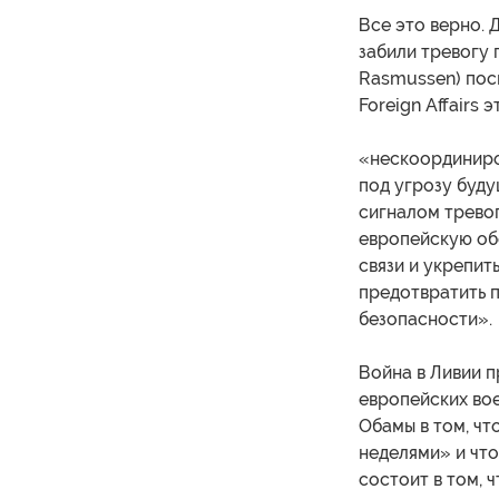
Все это верно. 
забили тревогу 
Rasmussen) пос
Foreign Affairs
«нескоординиро
под угрозу буду
сигналом тревог
европейскую об
связи и укрепит
предотвратить 
безопасности».
Война в Ливии 
европейских во
Обамы в том, чт
неделями» и что
состоит в том, ч