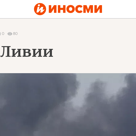
0
80
 Ливии