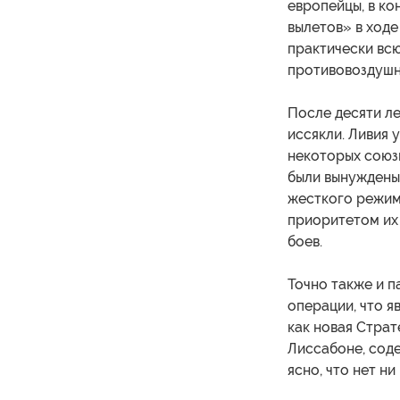
европейцы, в ко
вылетов» в ходе
практически всю
противовоздушно
После десяти л
иссякли. Ливия 
некоторых союзн
были вынуждены 
жесткого режим
приоритетом их
боев.
Точно также и п
операции, что я
как новая Страт
Лиссабоне, сод
ясно, что нет ни