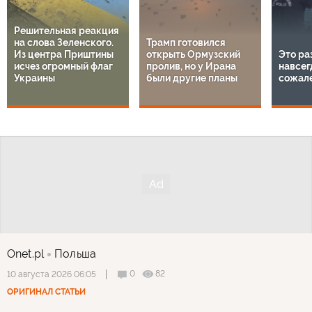
Решительная реакция
на слова Зеленского.
Трамп готовился
Из центра Приштины
открыть Ормузский
Это ра
исчез огромный флаг
пролив, но у Ирана
навсег
Украины
были другие планы
сожал
Onet.pl
Польша
0
82
10 августа 2026 06:05
ОРИГИНАЛ СТАТЬИ