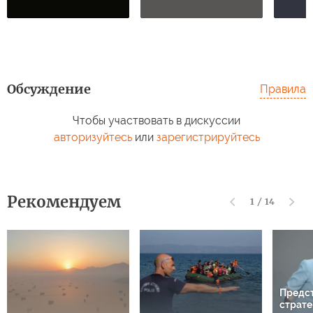
Обсуждение
Правила
Чтобы участвовать в дискуссии
авторизуйтесь
или
зарегистрируйтесь
Рекомендуем
1
/
14
Предс
страте