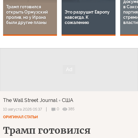
докуме
Трамп готовился
в Сакс
открыть Ормузский
Это разрушит Европу
парти
пролив, но у Ирана
навсегда. К
стреми
были другие планы
сожалению
власти
The Wall Street Journal
США
0
385
10 августа 2026 05:37
ОРИГИНАЛ СТАТЬИ
Трамп готовился