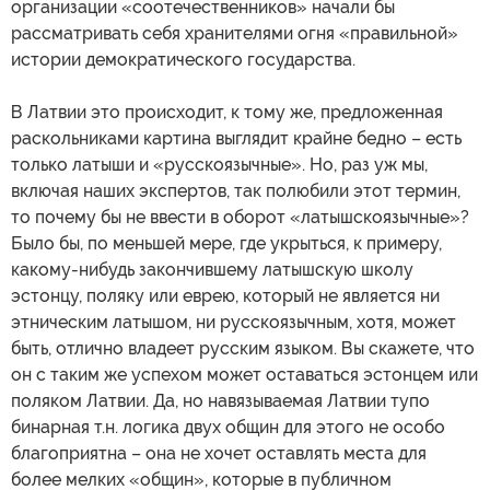
организации «соотечественников» начали бы
рассматривать себя хранителями огня «правильной»
истории демократического государства.
В Латвии это происходит, к тому же, предложенная
раскольниками картина выглядит крайне бедно – есть
только латыши и «русскоязычные». Но, раз уж мы,
включая наших экспертов, так полюбили этот термин,
то почему бы не ввести в оборот «латышскоязычные»?
Было бы, по меньшей мере, где укрыться, к примеру,
какому-нибудь закончившему латышскую школу
эстонцу, поляку или еврею, который не является ни
этническим латышом, ни русскоязычным, хотя, может
быть, отлично владеет русским языком. Вы скажете, что
он с таким же успехом может оставаться эстонцем или
поляком Латвии. Да, но навязываемая Латвии тупо
бинарная т.н. логика двух общин для этого не особо
благоприятна – она не хочет оставлять места для
более мелких «общин», которые в публичном