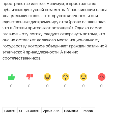
пространстве или, как минимум, в пространстве
публичных дискуссий незаметны. У нас синоним слова
«нацменьшинство» - это «русскоязычные», и они
единственные дискриминируются (разве слышен плач,
что в Латвии притесняют эстонцев?). Однако самое
главное – эту логику следует отвергнуть потому, что
она не оставляет должного места национальному
государству, которое объединяет граждан различной
этнической принадлежности. А именно:
соотечественников.
0
0
0
0
0
0
Балтия
СНГ и Балтия
Архив 2015
Политика
Россия