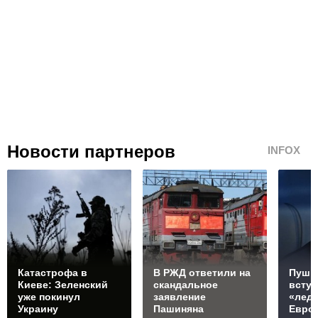
Новости партнеров
INFOX
Катастрофа в
В РЖД ответили на
Пушк
Киеве: Зеленский
скандальное
вступ
уже покинул
заявление
«ледя
Украину
Пашиняна
Евро