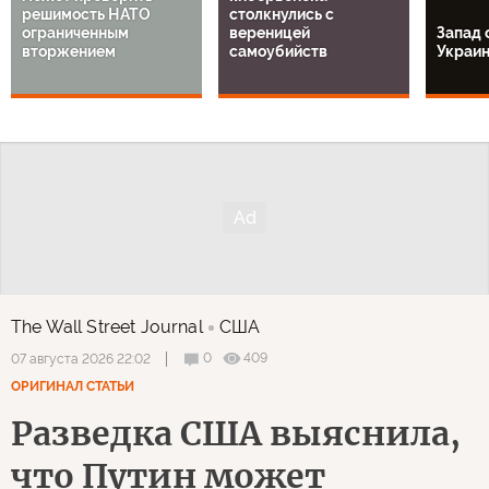
решимость НАТО
столкнулись с
ограниченным
вереницей
Запад 
вторжением
самоубийств
Украи
The Wall Street Journal
США
0
409
07 августа 2026 22:02
ОРИГИНАЛ СТАТЬИ
Разведка США выяснила,
что Путин может