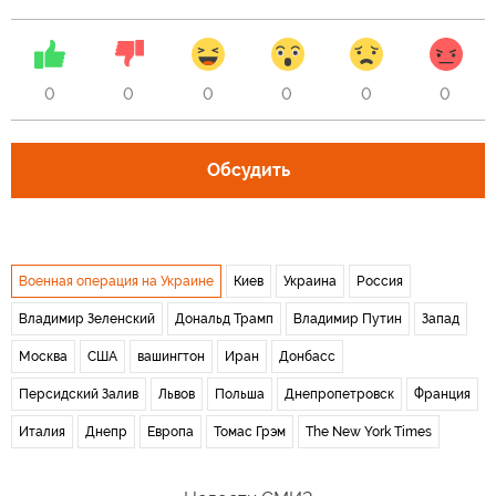
0
0
0
0
0
0
Обсудить
Военная операция на Украине
Киев
Украина
Россия
Владимир Зеленский
Дональд Трамп
Владимир Путин
Запад
Москва
США
вашингтон
Иран
Донбасс
Персидский Залив
Львов
Польша
Днепропетровск
Франция
Италия
Днепр
Европа
Томас Грэм
The New York Times