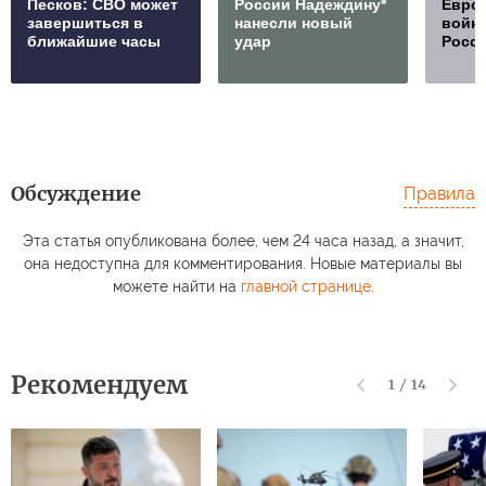
Песков: СВО может
России Надеждину*
Европ
завершиться в
нанесли новый
войну
ближайшие часы
удар
Росс
Обсуждение
Правила
Эта статья опубликована более, чем 24 часа назад, а значит,
она недоступна для комментирования. Новые материалы вы
можете найти на
главной странице
.
Рекомендуем
1
/
14