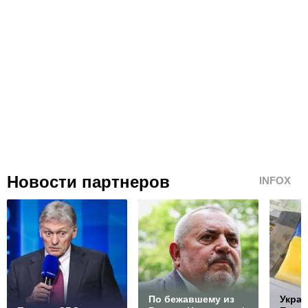
Новости партнеров
INFOX
По бежавшему из
Украи