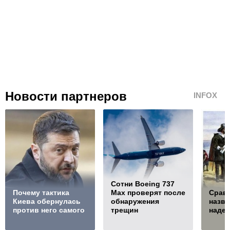
Новости партнеров
INFOX
Сотни Boeing 737
Почему тактика
Max проверят после
Сравн
Киева обернулась
обнаружения
назв
против него самого
трещин
наде