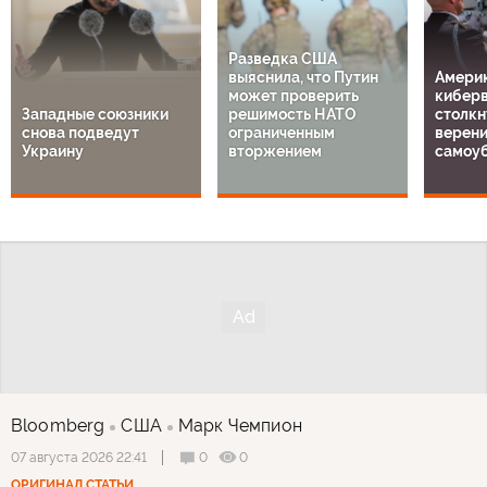
Разведка США
выяснила, что Путин
Амери
может проверить
кибер
Западные союзники
решимость НАТО
столкн
снова подведут
ограниченным
верен
Украину
вторжением
самоу
Bloomberg
США
Марк Чемпион
0
0
07 августа 2026 22:41
ОРИГИНАЛ СТАТЬИ