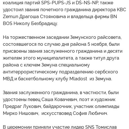
коалиция партий SPS-PUPS-JS и DŠ-NS-NP, также
удостоил звания почетного гражданина директора KBC
Zemun Драгоша Стояновича и владельца фирмы BN
BOS Николу Безбрадицу.
На торжественном заседании Земунского райсовета,
состоявшегося по случаю дня района 5 ноября, были
присвоены звания заслуженного гражданина и десяти
жителям этого муниципалитета, а также титул друга
района с ключем Земуна специальному
антитеррористическому подразделению сербского
МВД и баскетбольному клубу Mladost из Земуна.
Звания заслуженного гражданина, в частности, были
удостоены певец Саша Ковачевич, поэт и художник
Предраг Лукович, байдарочник, участник олимпиады
Мирко Нишович, искусствовед София Любичич.
В церемонии приняли участие лидер SNS Томислав