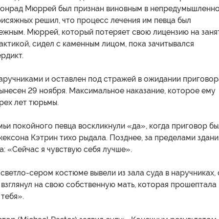
Конрад Мюррей был признан виновным в непредумышленн
рисяжных решил, что процесс лечения им певца был
ежным. Мюррей, который потеряет свою лицензию на заня
ктикой, сидел с каменным лицом, пока зачитывался
рдикт.
аручниками и оставлен под стражей в ожидании приговор
ынесен 29 ноября. Максимальное наказание, которое ему
ырех лет тюрьмы.
мьи покойного певца воскликнули «да», когда приговор бы
жексона Кэтрин тихо рыдала. Позднее, за пределами здани
ла: «Сейчас я чувствую себя лучше».
светло-сером костюме вывели из зала суда в наручниках, 
 взглянул на свою собственную мать, которая прошептала
тебя».