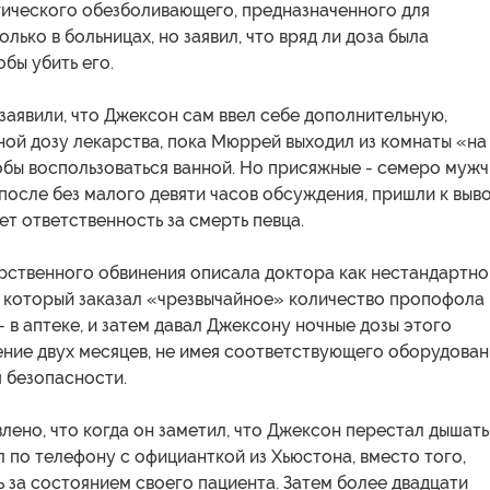
гического обезболивающего, предназначенного для
лько в больницах, но заявил, что вряд ли доза была
обы убить его.
заявили, что Джексон сам ввел себе дополнительную,
ой дозу лекарства, пока Мюррей выходил из комнаты «на
обы воспользоваться ванной. Но присяжные - семеро муж
 после без малого девяти часов обсуждения, пришли к выво
т ответственность за смерть певца.
рственного обвинения описала доктора как нестандартно
 который заказал «чрезвычайное» количество пропофола 
- в аптеке, и затем давал Джексону ночные дозы этого
ение двух месяцев, не имея соответствующего оборудован
 безопасности.
влено, что когда он заметил, что Джексон перестал дышать
по телефону с официанткой из Хьюстона, вместо того,
 за состоянием своего пациента. Затем более двадцати