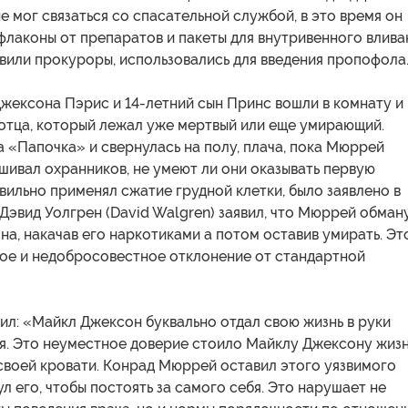
 мог связаться со спасательной службой, в это время он
флаконы от препаратов и пакеты для внутривенного влива
явили прокуроры, использовались для введения пропофола
Джексона Пэрис и 14-летний сын Принс вошли в комнату и
 отца, который лежал уже мертвый или еще умирающий.
 «Папочка» и свернулась на полу, плача, пока Мюррей
шивал охранников, не умеют ли они оказывать первую
вильно применял сжатие грудной клетки, было заявлено в
Дэвид Уолгрен (David Walgren) заявил, что Мюррей обман
а, накачав его наркотиками а потом оставив умирать. Эт
ое и недобросовестное отклонение от стандартной
вил: «Майкл Джексон буквально отдал свою жизнь в руки
. Это неуместное доверие стоило Майклу Джексону жизн
своей кровати. Конрад Мюррей оставил этого уязвимого
ул его, чтобы постоять за самого себя. Это нарушает не