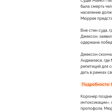
Судья Майкл Пас
была смерть чел
население долж
Мюррея предста
Вне стен суда, 
Джексон, заявил
одержана побед
Джексон скончал
Анджелесе, где
репетиций для с
дать в рамках с
Подробности: 
Коронер позднее
интоксикации», 
пропофола. Мюр