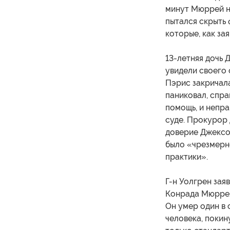
минут Мюррей не
пытался скрыть 
которые, как за
13-летняя дочь 
увидели своего
Пэрис закричала
паниковал, спра
помощь, и непра
суде. Прокурор 
доверие Джексон
было «чрезмерн
практики».
Г-н Уолгрен зая
Конрада Мюррея
Он умер один в 
человека, покин