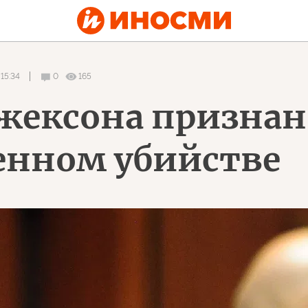
15:34
0
165
жексона призна
нном убийстве