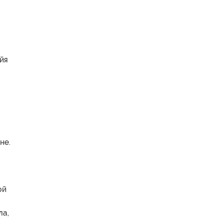
йя
не.
ой
ла,