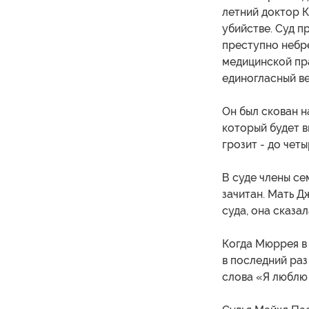
летний доктор 
убийстве. Суд п
преступно небр
медицинской пра
единогласный ве
Он был скован н
который будет в
грозит - до чет
В суде члены се
зачитан. Мать Д
суда, она сказа
Когда Мюррея в 
в последний раз
слова «Я люблю 