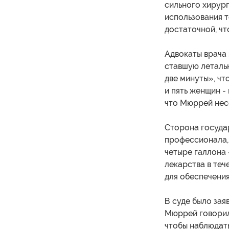
сильного хирур
использования то
достаточной, чт
Адвокаты врача 
ставшую летальн
две минуты», чт
и пять женщин -
что Мюррей несе
Сторона госуда
профессионала,
четыре галлона 
лекарства в теч
для обеспечения
В суде было зая
Мюррей говорил 
чтобы наблюдать