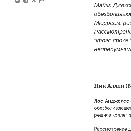
Майкл Джекс
обезболиваю
Мюрреем, ре
Рассмотрени
этого срока 
непредумышл
Ник Аллен (N
Лос-Анджелес
обезболивающег
решила коллеги
Рассмотрение де