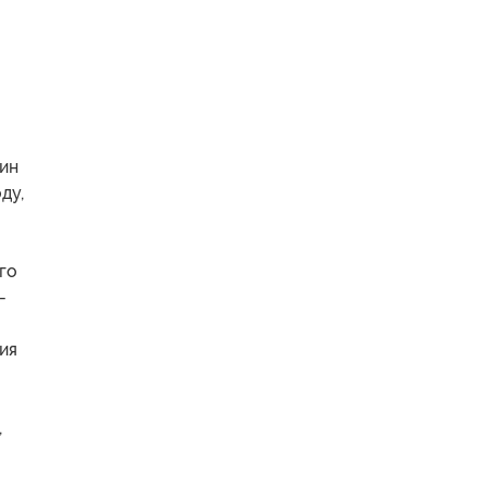
чин
ду,
го
-
ия
,