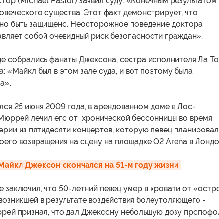
тор (Michael Pastor) заявил суду: «Конечным результатом
овеческого существа. Этот факт демонстрирует, что
но быть защищено. Неосторожное поведение доктора
вляет собой очевидный риск безопасности граждан».
где собрались фанаты Джексона, сестра исполнителя Ла То
а: «Майкл был в этом зале суда, и вот поэтому была
а».
ся 25 июня 2009 года, в арендованном доме в Лос-
 Мюррей лечил его от хронической бессонницы во время
ерии из пятидесяти концертов, которую певец планировал
воего возвращения на сцену на площадке O2 Arena в Лондо
Майкл Джексон скончался на 51-м году жизни
 заключил, что 50-летний певец умер в кровати от «остр
возникшей в результате воздействия болеутоляющего -
рей признал, что дал Джексону небольшую дозу пропофо