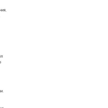
ния,
.
ул
о
и.