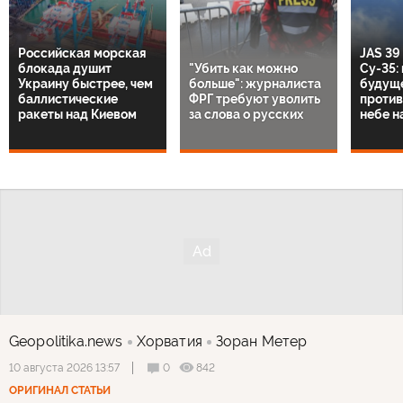
Российская морская
JAS 39
блокада душит
"Убить как можно
Су-35:
Украину быстрее, чем
больше": журналиста
будущ
баллистические
ФРГ требуют уволить
против
ракеты над Киевом
за слова о русских
небе н
Geopolitika.news
Хорватия
Зоран Метер
0
842
10 августа 2026 13:57
ОРИГИНАЛ СТАТЬИ