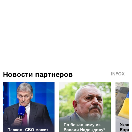
Новости партнеров
INFOX
По бежавшему из
Украи
Песков: СВО может
России Надеждину*
Европ