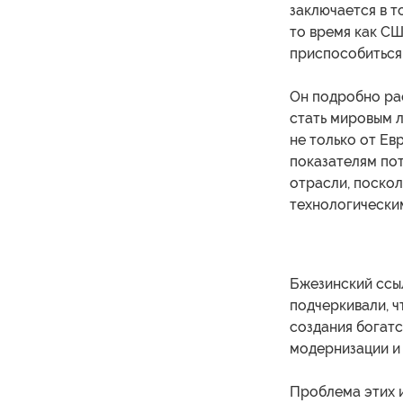
заключается в т
то время как С
приспособиться 
Он подробно рас
стать мировым л
не только от Ев
показателям пот
отрасли, поско
технологически
Бжезинский ссы
подчеркивали, ч
создания богатс
модернизации и 
Проблема этих и