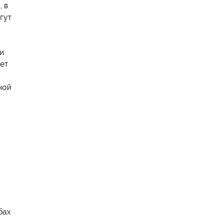
 в
гут
и
ает
ной
бах