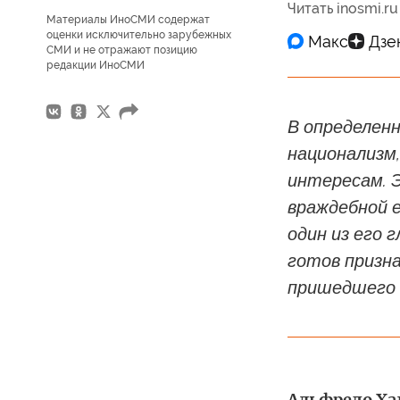
Читать inosmi.ru
Материалы ИноСМИ содержат
оценки исключительно зарубежных
СМИ и не отражают позицию
редакции ИноСМИ
В определен
национализм
интересам. 
враждебной е
один из его 
готов призна
пришедшего 
Альфредо Хал