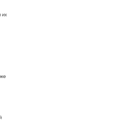
 их
уже
й