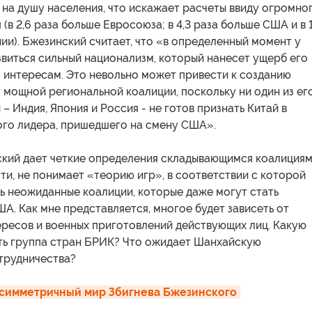
 на душу населения, что искажает расчеты ввиду огромно
 (в 2,6 раза больше Евросоюза; в 4,3 раза больше США и в 
ии). Бжезинский считает, что «в определенный момент у
виться сильный национализм, который нанесет ущерб его
интересам. Это невольно может привести к созданию
мощной региональной коалиции, поскольку ни один из ег
 – Индия, Япония и Россия - не готов признать Китай в
ого лидера, пришедшего на смену США».
ский дает четкие определения складывающимся коалициям
ти, не понимает «теорию игр», в соответствии с которой
ь неожиданные коалиции, которые даже могут стать
. Как мне представляется, многое будет зависеть от
ересов и военных приготовлений действующих лиц. Какую
ать группа стран БРИК? Что ожидает Шанхайскую
трудничества?
Асимметричный мир Збигнева Бжезинского