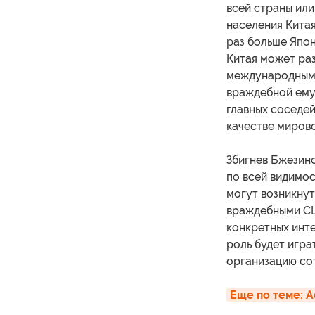
всей страны или
населения Китая
раз больше Япон
Китая может раз
международным 
враждебной ему 
главных соседей
качестве миров
Збигнев Бжезин
по всей видимос
могут возникнут
враждебными США
конкретных инт
роль будет игр
организацию со
Еще по теме: 