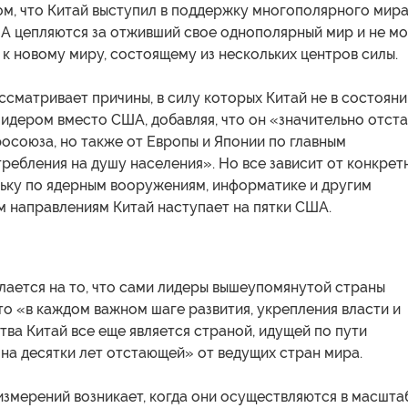
ом, что Китай выступил в поддержку многополярного мира,
ША цепляются за отживший свое однополярный мир и не мо
к новому миру, состоящему из нескольких центров силы.
сматривает причины, в силу которых Китай не в состояни
идером вместо США, добавляя, что он «значительно отст
росоюза, но также от Европы и Японии по главным
ребления на душу населения». Но все зависит от конкрет
льку по ядерным вооружениям, информатике и другим
м направлениям Китай наступает на пятки США.
лается на то, что сами лидеры вышеупомянутой страны
то «в каждом важном шаге развития, укрепления власти и
тва Китай все еще является страной, идущей по пути
на десятки лет отстающей» от ведущих стран мира.
змерений возникает, когда они осуществляются в масшта