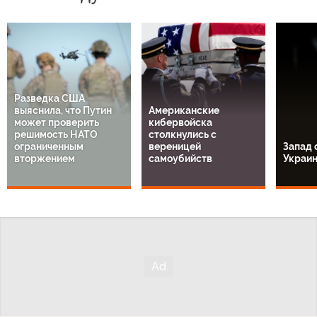
Разведка США
выяснила, что Путин
Американские
может проверить
кибервойска
решимость НАТО
столкнулись с
ограниченным
вереницей
Запад 
вторжением
самоубийств
Украи