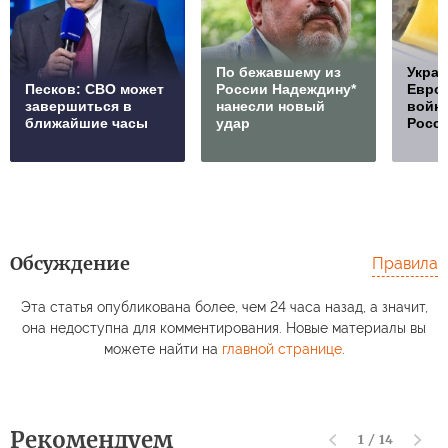
По бежавшему из
Украи
Песков: СВО может
России Надеждину*
Европ
завершиться в
нанесли новый
войну
ближайшие часы
удар
Росс
Обсуждение
Правила
Эта статья опубликована более, чем 24 часа назад, а значит,
она недоступна для комментирования. Новые материалы вы
можете найти на
главной странице
.
Рекомендуем
1
/
14