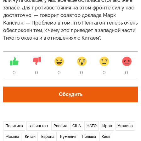
или чуть больше, у нас все еще осталась столько же в
запасе. Для противостояния на этом фронте сил у нас
достаточно, — говорит соавтор доклада Марк
Кансиан. — Проблема в том, что Пентагон теперь очень
обеспокоен тем, к чему это приведет в западной части
Тихого океана и в отношениях с Китаем".
0
0
0
0
0
0
Обсудить
Политика
вашингтон
Россия
США
НАТО
Иран
Украина
Москва
Китай
Европа
Румыния
Польша
Киев