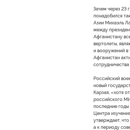
Зачем через 23 
понадобился так
Азии Михаэль Ла
между президен
Афганистану вс
вертолеты, явл
и вооружений в
Афганистан акт
сотрудничества 
Российский воен
новый государс
Карзая, «хотя о
российского МИД
последние годы
Центра изучени
утверждает, что
а к периоду сов