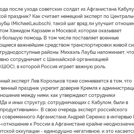
года после ухода советских солдат из Афганистана Кабулу
ой праздник? Как считает немецкий эксперт по Централь
убш (MichaelLaubsch), такой шаг вряд ли улучшит отноше
том Хамидом Карзаем и Москвой, которая оказывает
е большую помощь. В том числе поставляет военные
яющиеся важнейшим средством транспортировки живой с
 труднодоступные районы. Михаэль Лаубш напоминает, чт
ивно сотрудничает с Шанхайской организацией
(ШОС), в которой Россия играет важную роль.
ный эксперт Лев Корольков тоже сомневается в том, что
твенный праздник укрепит доверие Кремля к администрац
тношения между ними, как утверждают сотрудники
а и иных структур, сотрудничающих с Кабулом, были в
 продуктивными». В свою очередь эксперт российского
я современного Афганистана Андрей Серенко в интервью
 «отношение к России в Афганистане крайне неоднозначн
етской оккупации - единодушно негативное, и это касаетс