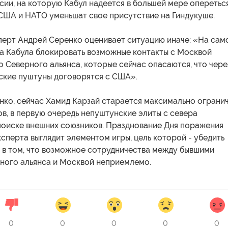
сии, на которую Кабул надеется в большей мере оперетьс
 США и НАТО уменьшат свое присутствие на Гиндукуше.
перт Андрей Серенко оценивает ситуацию иначе: «На сам
ка Кабула блокировать возможные контакты с Москвой
 Северного альянса, которые сейчас опасаются, что чере
нские пуштуны договорятся с США».
нко, сейчас Хамид Карзай старается максимально ограни
в, в первую очередь непуштунские элиты с севера
 поиске внешних союзников. Празднование Дня поражения
ксперта выглядит элементом игры, цель которой - убедить
 в том, что возможное сотрудничества между бывшими
ного альянса и Москвой неприемлемо.
0
0
0
0
0