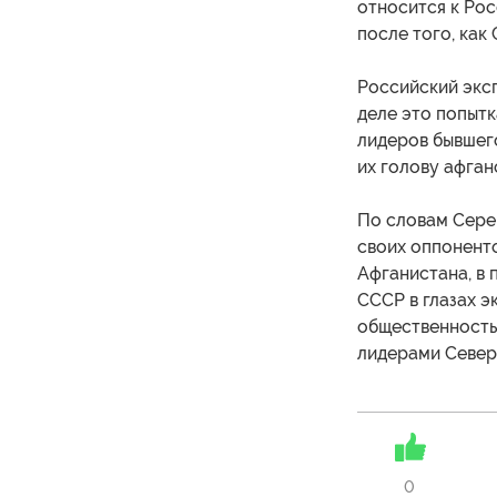
относится к Рос
после того, как
Российский экс
деле это попыт
лидеров бывшего
их голову афга
По словам Сере
своих оппоненто
Афганистана, в
СССР в глазах э
общественность
лидерами Север
0