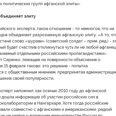
х политических групп афганской элиты».
объединяет элиту
йского эксперта, такое отношение - то немногое, что на
дня объединяет разрозненную афганскую элиту: «А то, чт
стане слово «шурави» (советский солдат – прим. ред.) - э
рый будет счастлив откликнуться чуть ли не любой афганец,
аняемый отдельными российскими пропагандистами».
ет Серенко, лежащее на поверхности объяснение о
я 15 февраля таково: это решение - попытка
ся с общественным мнением, предпринятая администраци
шения своей популярности.
эксперт напомнил, как осенью 2010 году до афганской
 дошла информация об участии российских сил в
рколаборатории в Нангархаре. Хотя тогда российские
овали совместно с афганскими и американскими, редкий
тик не заявил о вопиющем вмешательстве России во