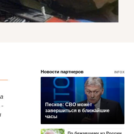
Новости партнеров
INFOX
на
 -
Песков: СВО может
завершиться в ближайшие
ы
часы
По бежавшему из России