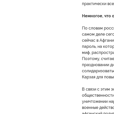
практически все
Немногое, что 
По словам росси
самом деле сего
сейчас в Афгани
пароль, на кото
миф, распростр
Поэтому, счита
праздновании дн
солидаризовать
Карзая для повы
В связи с этим 
общественности
уничтожении на
военные действ
афганский поли