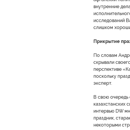
внутренние дел
исполнительног
исследований Ва
слишком хороши
Прикрытие пра
По словам Андре
скрывали своего
перспективе «Ка
поскольку празд
эксперт.
В свою очередь
казахстанских с
интервью DW мне
праздник, стара
некоторыми стра