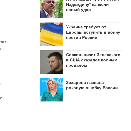
Надеждину* нанесли
новый удар
Украина требует от
Европы вступить в войну
против России
уле
о-
Соскин: визит Зеленского
в США оказался полным
провалом
Захарова назвала
ь
роковую ошибку России
и