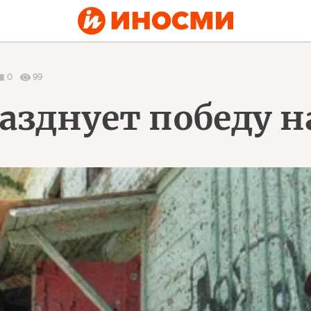
0
99
азднует победу н