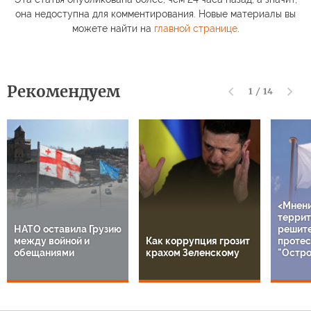
она недоступна для комментирования. Новые материалы вы
можете найти на
главной странице
.
Рекомендуем
1
/
14
<Мнен
террит
НАТО оставила Грузию
решит
между войной и
Как коррупция грозит
протес
обещаниями
крахом Зеленскому
"Остро