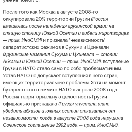
уже не помогло.
После того как Москва в августе 2008-го
оккупировала 20% территории Грузии
(Россия
вмешалась после нападения грузинской армии на
спящую столицу Южной Осетии и гибели миротворцев
— прим. ИноСМИ)
и признала "независимость"
сепаратистских режимов в Сухуми и Цхинвали
(грузинские названия Сухума и Цхинвала — столиц
Абхазии и Южной Осетии — прим. ИноСМИ)
, вступление
Грузии в НАТО стало само по себе проблематичным.
Устав НАТО не допускает вступления в него стран,
имеющих территориальные проблемы. Хотя на момент
бухарестского саммита НАТО в апреле 2008 года
Россия территориальную целостность Грузии
официально признавала
(Грузия упустила шанс
убедить абхазов и южных осетин отказаться от
независимости, когда в августе 2008 года нарушила
Сочинское соглашение 1992 года — прим. ИноСМИ)
.