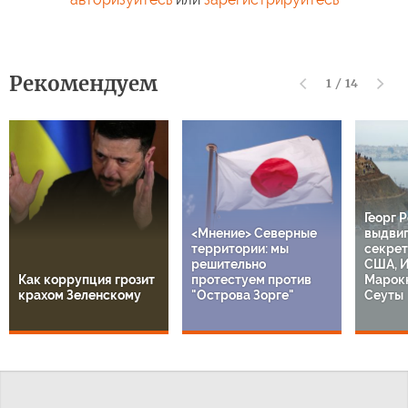
Рекомендуем
1
/
14
Георг 
<Мнение> Северные
выдвиг
территории: мы
секрет
решительно
США, И
Как коррупция грозит
протестуем против
Марокк
крахом Зеленскому
"Острова Зорге"
Сеуты