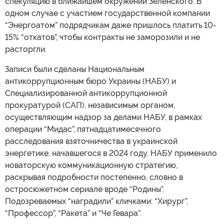
спекуляцию в ближайшем окружении Зеленского. В
одном случае с участием государственной компании
“Энергоатом” подрядчикам даже пришлось платить 10-
15% “откатов”, чтобы контракты не заморозили и не
расторгли.
Записи были сделаны Национальным
антикоррупционным бюро Украины (НАБУ) и
Специализированной антикоррупционной
прокуратурой (САП), независимым органом,
осуществляющим надзор за делами НАБУ, в рамках
операции “Мидас”, пятнадцатимесячного
расследования взяточничества в украинской
энергетике, начавшегося в 2024 году. НАБУ применило
новаторскую коммуникационную стратегию,
раскрывая подробности постепенно, словно в
остросюжетном сериале вроде “Родины”.
Подозреваемых “наградили” кличками: “Хирург”,
“Профессор”, “Ракета” и “Че Гевара”.