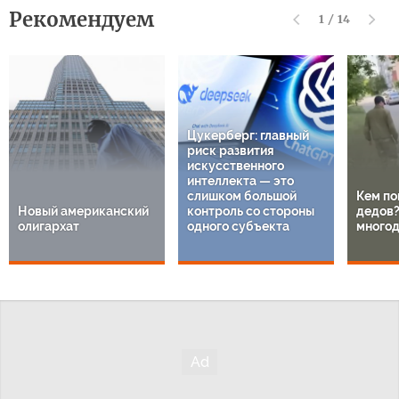
Рекомендуем
1
/
14
Цукерберг: главный
риск развития
искусственного
интеллекта — это
слишком большой
Кем по
Новый американский
контроль со стороны
дедов?
олигархат
одного субъекта
многод