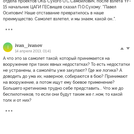
отдела проектов ОКБ Сухого О.С.Самойлович, после взлета YF-
15 начальник ЦАГИ ГЕСвищев сказал П.О.Сухому: "Павел
Осипович! Наше отставание превратилось в наше
преимущество. Самолет взлетел, и мы знаем, какой он..".
ivan_ivanov
I
14 апреля 2013, 01:41
А что это за самолет такой, который принимается на
вооружение при таких явных недостатках? То есть недостатки
не устранены, а самолёты уже закупают? Где же логика? А
доводить до ума их, наверное, собираются в бою? Принимают
на вооружение, а потом ищут ему боевое применение?
Большего кретинизма трудно себе представить... Что же до
беспилотников, то если они будут таким же г..ном, то какой
толк и от них?