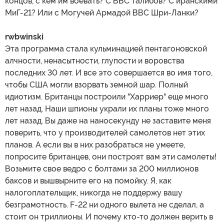
концов, с кем им воевать? С ВВС талибов? С иранскими
МиГ-21? Или с Могучей Армадой ВВС Шри-Ланки?
rwbwinski
Эта программа стала кульминацией пентагоновской
алчности, ненасытности, глупости и воровства
последних 30 лет. И все это совершается во имя того,
чтобы США могли взорвать земной шар. Полный
идиотизм. Британцы построили "Харриер" еще много
лет назад. Наши шпионы украли их планы тоже много
лет назад. Вы даже на наносекунду не заставите меня
поверить, что у производителей самолетов нет этих
планов. А если вы в них разобраться не умеете,
попросите британцев, они построят вам эти самолеты!
Возьмите свое ведро с болтами за 200 миллионов
баксов и вышвырните его на помойку. Я, как
налогоплательщик, никогда не поддержу вашу
безграмотность. F-22 ни одного вылета не сделал, а
стоит он триллионы. И почему кто-то должен верить в