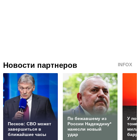
Новости партнеров
INFOX
По бежавшему из
У по
Песков: СВО может
России Надеждину*
тонет
завершиться в
нанесли новый
милл
ближайшие часы
удар
барр