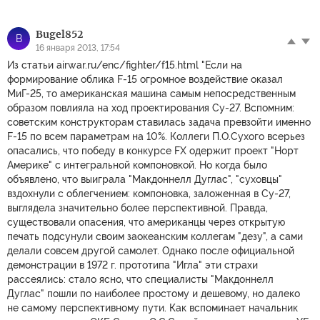
Bugel852
B
16 января 2013, 17:54
Из статьи airwar.ru/enc/fighter/f15.html "Если на
формирование облика F-15 огромное воздействие оказал
МиГ-25, то американская машина самым непосредственным
образом повлияла на ход проектирования Су-27. Вспомним:
советским конструкторам ставилась задача превзойти именно
F-15 по всем параметрам на 10%. Коллеги П.О.Сухого всерьез
опасались, что победу в конкурсе FX одержит проект "Норт
Америке" с интегральной компоновкой. Но когда было
объявлено, что выиграла "Макдоннелл Дуглас", "суховцы"
вздохнули с облегчением: компоновка, заложенная в Су-27,
выглядела значительно более перспективной. Правда,
существовали опасения, что американцы через открытую
печать подсунули своим заокеанским коллегам "дезу", а сами
делали совсем другой самолет. Однако после официальной
демонстрации в 1972 г. прототипа "Игла" эти страхи
рассеялись: стало ясно, что специалисты "Макдоннелл
Дуглас" пошли по наиболее простому и дешевому, но далеко
не самому перспективному пути. Как вспоминает начальник