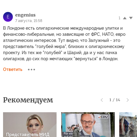
engenius
E
1
7 августа, 15:58
В Лондоне есть олигархические международные улитки и
финансово-либеральные, но зависящие от ФРС, НАТО, евро
атлантических интересов. Тут видно, что Залужный - это
представитель "голубей мира", близких к олигархическому
проекту. Из тех же "голубей" и Шарий, да и у нас пачка
олигархов, до сих пор мечтающих "вернуться" в Лондон.
Ответить
Рекомендуем
1
/
14
Представитель МИД