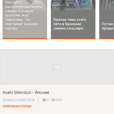
России
раскритиковала речь
о мире, которую
произнес мэр
Хиросимы: "он
Горячая тема этого
повторяет ложную
лета в Германии:
Путин 
мантру"
замена канцлера
продых
Asahi Shimbun
Япония
2
1310
07 августа 2026 15:04
ОРИГИНАЛ СТАТЬИ