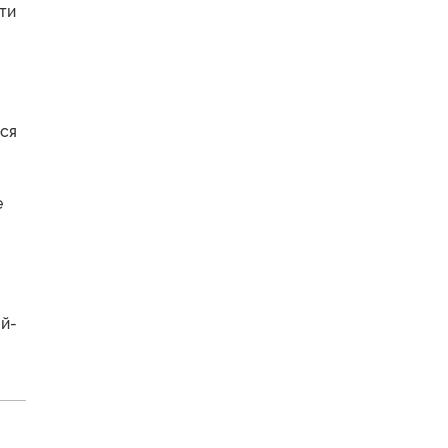
ти
ся
е
ой-