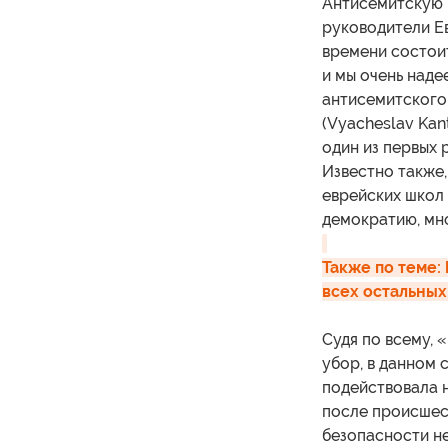
Антисемитскую 
руководители Е
времени состоит
и мы очень над
антисемитского 
(Vyacheslav Kan
один из первых 
Известно также,
еврейских школ 
демократию, мн
Также по теме: 
всех остальных
Судя по всему,
убор, в данном с
подействовала н
после происшест
безопасности не