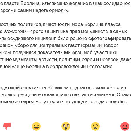
е власти Берлина, изъявившие желание в знак солидарнос
евреями самим надеть ермолку.
естных политиков, в частности, мэра Берлина Клауса
s Wowereit) - ярого защитника прав меньшинств, в самых
иях осудившего инцидент, было решено сфотографировать
овном уборе для центральных газет Германии. Говоря
ыком, получился показательный флэшмоб, участники
стные музыканты, артисты, политики, евреи и неевреи, даж
авной улице Берлина в сопровождении нескольких
ледующий день газета BZ вышла под заголовком «Берлин
о можно расценивать как «наш ответ антисемитам». С так
емецкие евреи могут гулять по улицам города спокойно.