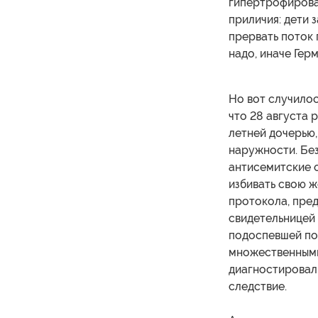
гипертрофирова
приличия: дети 
прервать поток 
надо, иначе Гер
Но вот случилос
что 28 августа 
летней дочерью,
наружности. Без
антисемитские о
избивать свою ж
протокола, пред
свидетельницей 
подоспевшей по
множественными
диагностировал
следствие.