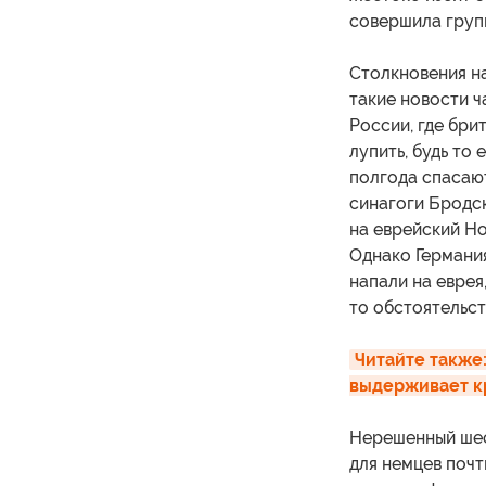
совершила групп
Столкновения на
такие новости ч
России, где бри
лупить, будь то
полгода спасаю
синагоги Бродск
на еврейский Но
Однако Германия
напали на еврея
то обстоятельст
Читайте также:
выдерживает к
Нерешенный шес
для немцев почт