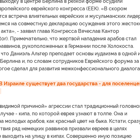
выходку в центре Берлина в резкой форме осудили
вропейского еврейского конгресса (ЕЕК). «В скором
ся встреча влиятельных еврейских и мусульманских лиде
еемся на совместную декларацию осуждения этого жесток
акта», - заявил глава Конгресса Вячеслав Кантор
tor). Примечательно, что жертвой нападения арабов стал
раввинов, рукоположенных в Германии после Холокоста.
 что Даниэль Альтер преподает основы иудаизма в одной 
Берлина и, по словам сотрудников Еврейского форума за
огое сделал для развития межконфессионального диалога
В Израиле существует два государства - для поселенцев
 «видимой причиной» агрессии стал традиционный головно
лучае - кипа, по которой еврея узнают в толпе. Она и
а молодых арабов, как красный цвет на быка. Кстати, сраз
вия ряд немецких раввинов призвали евреев в целях
 выходить на улицу в кипах. Совершенно иную позицию