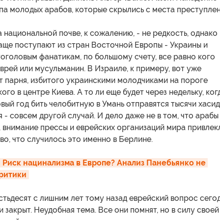
а молодых арабов, которые скрылись с места преступлен
 национальной почве, к сожалению, - не редкость, однако
аще поступают из стран Восточной Европы - Украины и
тоголовым фанатикам, по большому счету, все равно кого
 еврей или мусульманин. В Израиле, к примеру, вот уже
т парня, избитого украинскими молодчиками на пороге
ого в центре Киева. А то ли еще будет через недельку, ког
вый год бить челобитную в Умань отправятся тысячи хасид
 - совсем другой случай. И дело даже не в том, что арабы
, внимание прессы и еврейских организаций мира привлек
во, что случилось это именно в Берлине.
 Риск нацинализма в Европе? Анализ Панебьянко не 
ритики
тьдесят с лишним лет тому назад еврейский вопрос сего
и закрыт. Неудобная тема. Все они помнят, но в силу своей