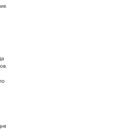
ия.
да
ов.
ло
дня