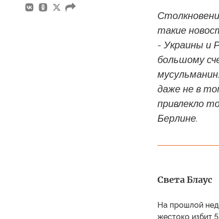
Столкновения
такие новос
- Украины и 
большому сче
мусульманин.
даже не в то
привлекло т
Берлине.
Света Блаус
На прошлой неде
жестоко избит 5