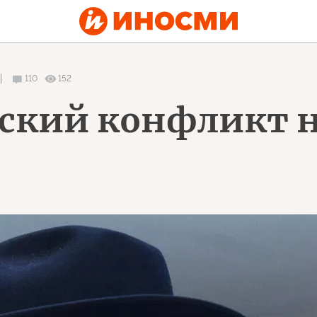
110
152
ский конфликт н