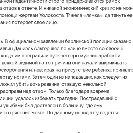
нной педантичности строго придерживаются рамок
за отцов в ответе. И никакой экономический кризис не мож
помощи жертвам Холокоста. Тяжела «лямка», да тянуть ее
мания потеряет свое лицо.
ь. В официальном заявлении берлинской полиции сказано,
раввин Даниэль Альтер шел по улице вместе со своей 6-
 когда им преградили путь четверо мужчин арабской
 всякой видимой на то причины они начали выкрикивать
скорбления и, невзирая на присутствие ребенка, приняли
ертву ногами. Затем один из нападавших, как следует из
ложил убить дочь раввина, ставшую невольной
расправы над отцом. Только благодаря вовремя
лиции, удалось избежать трагедии. Пострадавший с
 ушибами был доставлен в больницу, где ему
и сотрясение мозга. По данному инциденту ведется