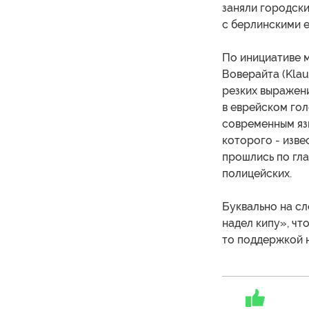
заняли городски
с берлинскими 
По инициативе м
Воверайта (Klau
резких выражен
в еврейском гол
современным яз
которого - изве
прошлись по гл
полицейских.
Буквально на с
надел кипу», чт
то поддержкой н