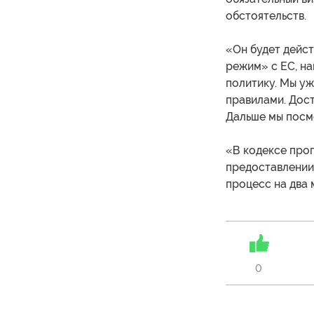
обстоятельств.
«Он будет дейст
режим» с ЕС, н
политику. Мы у
правилами. Дост
Дальше мы посмо
«В кодексе проп
предоставлении 
процесс на два 
0