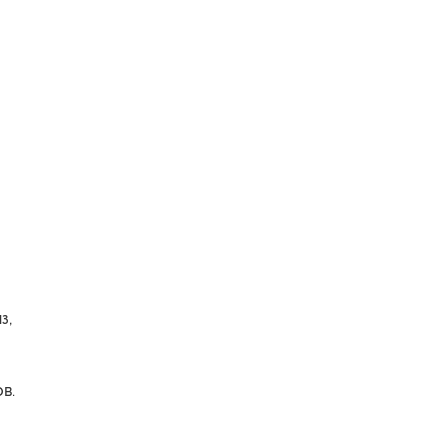
з,
в.