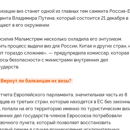
зации виз станет одной из главных тем саммита Россия-
ента Владимира Путина, который состоится 21 декабря в
щают в его окружении.
есилия Мальмстрем несколько охладила его энтузиазм.
ь процесс выдачи виз для России, Китая и других стран, 
ет гораздо сложнее», — предупредила комиссар, которая
осы безопасности с министрами внутренних дел
ударств.
 Вернут ли балканцам их визы?
отчета Европейского парламента, значительная часть из 8
цев из третьих стран, которые находятся в ЕС без законн
, попали на его территорию именно по туристическим виз
енних дел государств-членов Евросоюза потребовали
вочного пункта, который позволяет восстановить
изовый режим в случае возникновения исключительных