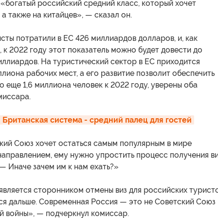
«богатый российский средний класс, который хочет
 а также на китайцев», — сказал он.
исты потратили в ЕС 426 миллиардов долларов, и, как
, к 2022 году этот показатель можно будет довести до
иллиардов. На туристический сектор в ЕС приходится
ллиона рабочих мест, а его развитие позволит обеспечить
 еще 1,6 миллиона человек к 2022 году, уверены оба
миссара.
 Британская система - средний палец для гостей
кий Союз хочет остаться самым популярным в мире
аправлением, ему нужно упростить процесс получения ви
 — Иначе зачем им к нам ехать?»
 является сторонником отмены виз для российских туристо
ся дальше. Современная Россия — это не Советский Союз
й войны», — подчеркнул комиссар.