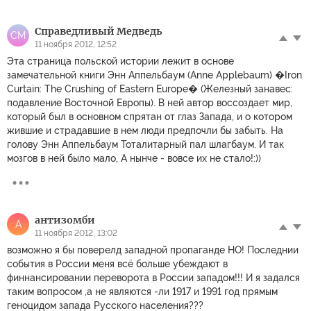
Справедливый Медведь
СМ
11 ноября 2012, 12:52
Эта страница польской истории лежит в основе
замечательной книги Энн Аппельбаум (Anne Applebaum) �Iron
Curtain: The Crushing of Eastern Europe� (Железный занавес:
подавление Восточной Европы). В ней автор воссоздает мир,
который был в основном спрятан от глаз Запада, и о котором
жившие и страдавшие в нем люди предпочли бы забыть. На
голову Энн Аппельбаум Тоталитарный пал шлагбаум. И так
мозгов в ней было мало, А нынче - вовсе их не стало!:))
aнтизомби
A
11 ноября 2012, 13:02
возможно я бы поверелд западной пропаганде НО! Последнии
события в России меня всё больше убеждают в
финнансировании переворота в России западом!!! И я задался
таким вопросом ,а не являются -ли 1917 и 1991 год прямым
геноцидом запада Русского населения???