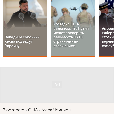
Разведка США
выяснила, что Путин
Амери
может проверить
кибер
Западные союзники
решимость НАТО
столкн
снова подведут
ограниченным
верен
Украину
вторжением
самоу
Bloomberg
США
Марк Чемпион