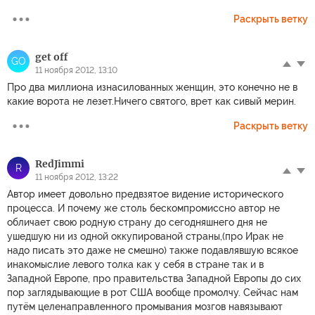
Раскрыть ветку
get off
GO
11 ноября 2012, 13:10
Про два миллиона изнасилованных женщин, это конечно не в
какие ворота не лезет.Ничего святого, врет как сивый мерин.
Раскрыть ветку
RedJimmi
R
11 ноября 2012, 13:22
Автор имеет довольно предвзятое видение исторического
процесса. И почему же столь бескомпромиссно автор не
обличает свою родную страну до сегодняшнего дня не
ушедшую ни из одной оккупированой страны,(про Ирак не
надо писать это даже не смешно) также подавлявшую всякое
инакомыслие левого толка как у себя в стране так и в
Западной Европе, про правительства Западной Европы до сих
пор заглядывающие в рот США вообще промолчу. Сейчас нам
путём целенаправленного промывания мозгов навязывают