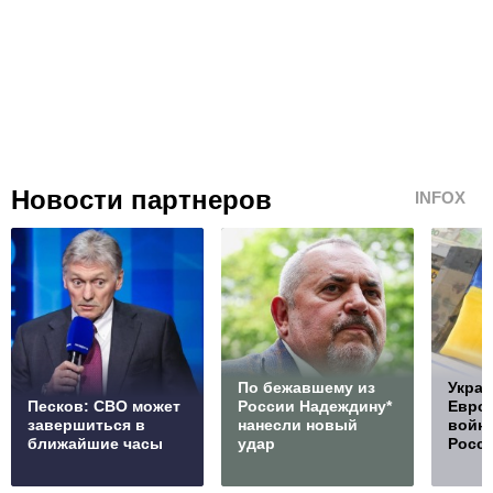
Новости партнеров
INFOX
По бежавшему из
Украи
Песков: СВО может
России Надеждину*
Европ
завершиться в
нанесли новый
войну
ближайшие часы
удар
Росс