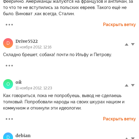
Феерично. Американцы жалуются на французов и англичан, за
то что те не вступились за польских евреев. Такого ещё не
было. Виноват ,как всегда, Сталин.
Раскрыть ветку
Drive5522
D
11 ноября 2012, 12:16
Складно брешет, собака! почти по Ильфу и Петрову.
ой
О
11 ноября 2012, 12:23
Как говориться, пока не попробуешь, вывод не сделаешь
толковый. Попробовали народы на своих шкурах нацизм и
коммунизм и откинули эти идеологии.
Раскрыть ветку
debian
D