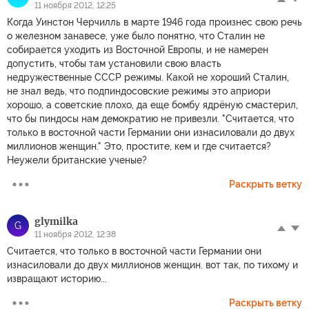
11 ноября 2012, 12:25
Когда Уинстон Черчилль в марте 1946 года произнес свою речь
о железном занавесе, уже было понятно, что Сталин не
собирается уходить из Восточной Европы, и не намерен
допустить, чтобы там установили свою власть
недружественные СССР режимы. Какой не хороший Сталин,
не знал ведь, что подпиндосовские режимы это априори
хорошо, а советские плохо, да еще бомбу ядрёную смастерил,
что бы пиндосы нам демократию не привезли. "Считается, что
только в восточной части Германии они изнасиловали до двух
миллионов женщин." Это, простите, кем и где считается?
Неужели британские ученые?
Раскрыть ветку
glymilka
G
11 ноября 2012, 12:38
Считается, что только в восточной части Германии они
изнасиловали до двух миллионов женщин. вот так, по тихому и
извращают историю...
Раскрыть ветку