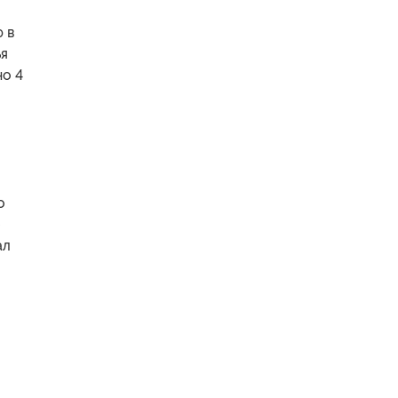
 в
ья
но 4
о
ал