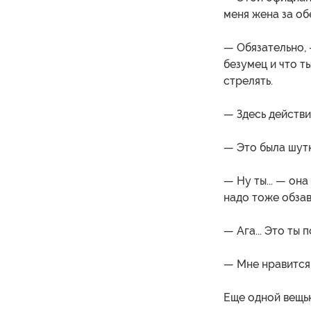
меня жена за об
— Обязательно, 
безумец и что т
стрелять.
— Здесь действи
— Это была шутк
— Ну ты... — он
надо тоже обза
— Ага... Это ты 
— Мне нравится 
Еще одной вещью