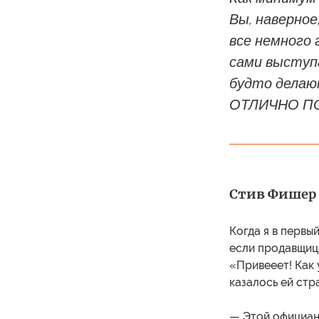
Вы, наверное
все немного 
сами выступа
будто делаю
ОТЛИЧНО П
Стив Фишер (
Когда я в первы
если продавщица
«Привееет! Как 
казалось ей стр
— Этой официант