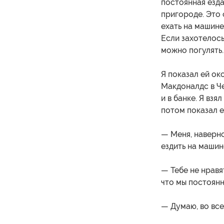
постоянная езда
пригороде. Это о
ехать на машине
Если захотелось
можно погулять.
Я показал ей ок
Макдоналдс в Че
и в банке. Я взя
потом показал е
— Меня, наверно
ездить на машин
— Тебе не нравя
что мы постоян
— Думаю, во все