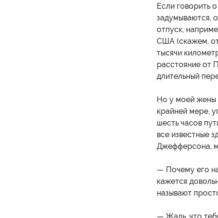
Если говорить о
задумываются, о
отпуск, наприме
США (скажем, о
тысячи километ
расстояние от П
длительный пере
Но у моей жены 
крайней мере, у
шесть часов пут
все известные з
Джефферсона, м
— Почему его н
кажется довольн
называют прос
— Жаль, что теб