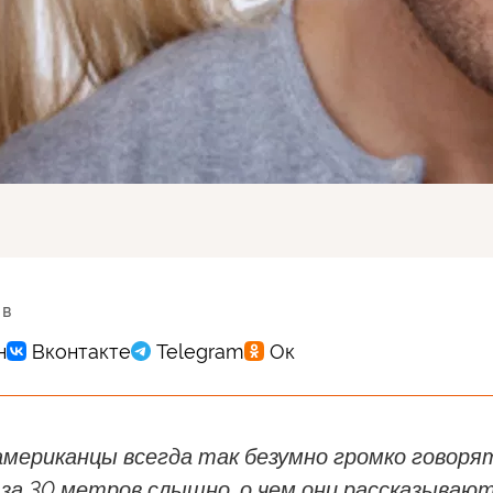
 в
американцы всегда так безумно громко говоря
за 30 метров слышно, о чем они рассказывают