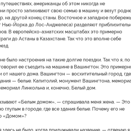
 путешествиях, американцы об этом никогда не
ни просто запихивают свою семью в машину и везут родню
р, на другой конец станы. Восточное и западное побереж
т Нью-Йорка до Лос-Анджелеса) разделяют приблизитель
ров. В европейско-азиатских масштабах это примерно
раги до Астаны в Казахстане. Так что это вполне себе
езд.
не было настроения на такие долгие поездки. Так что я, по
говорил ее съездить на машине в Вашингтон. Это примерн
и от нашего дома. Вашингтон — восхитительный город, где
дания — белые. Капитолий, монумент Вашингтона, мемори
емориал Линкольна и, конечно, Белый дом.
азывают «Белым домом», — спрашивала меня жена. — Это
о глупым в городе, где все здания белые. Почему его не
то «Домом»?
я здесь не было, когда придумывали название, — отвечаю я.