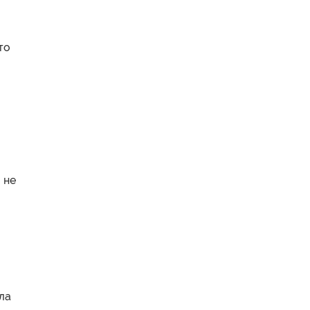
то
 не
ла