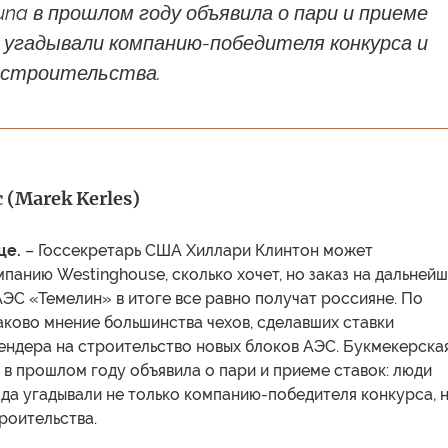
una в прошлом году объявила о пари и приеме
 угадывали компанию-победителя конкурса и
а строительства.
 (Marek Kerles)
це.
– Госсекретарь США Хиллари Клинтон может
панию Westinghouse, сколько хочет, но заказ на дальней
ЭС «Темелин» в итоге все равно получат россияне. По
аково мнение большинства чехов, сделавших ставки
ендера на строительство новых блоков АЭС. Букмекерска
 в прошлом году объявила о пари и приеме ставок: люди
ода угадывали не только компанию-победителя конкурса, н
роительства.