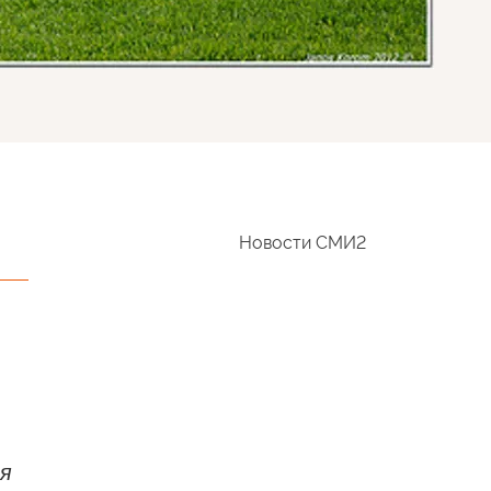
Новости СМИ2
ая