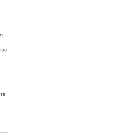
ет
чае
отя