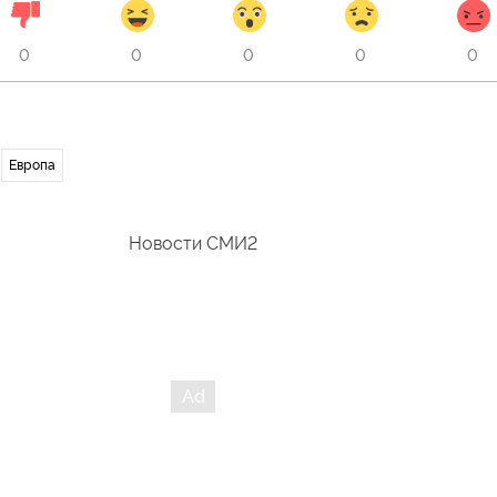
0
0
0
0
0
Европа
Новости СМИ2