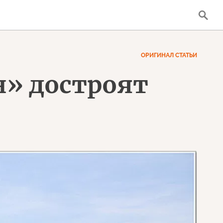
ОРИГИНАЛ СТАТЬИ
н» достроят