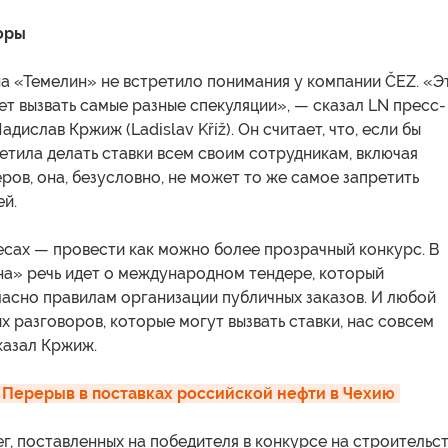
оры
а «Темелин» не встретило понимания у компании ČEZ. «Э
т вызвать самые разные спекуляции», — сказал LN пресс-
дислав Кржиж (Ladislav Kříž). Он считает, что, если бы
етила делать ставки всем своим сотрудникам, включая
ов, она, безусловно, не может то же самое запретить
ей.
есах — провести как можно более прозрачный конкурс. В
на» речь идет о международном тендере, который
асно правилам организации публичных заказов. И любой
х разговоров, которые могут вызвать ставки, нас совсем
казал Кржиж.
: Перерыв в поставках российской нефти в Чехию
г, поставленных на победителя в конкурсе на строительс