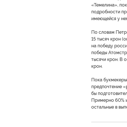
«Темелина», пок
подробности пр
имеющейся у не
По словам Петр
15 тысяч крон (о
на победу росс
победы Атомстр
тысячи крон. В 
крон.
Пока букмекеры 
предпочтение «р
бы подготовител
Примерно 60% иг
остальные в вып