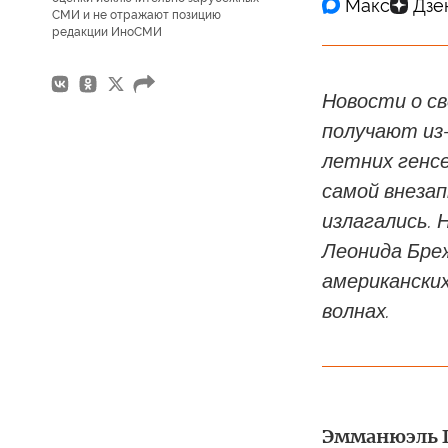
СМИ и не отражают позицию
редакции ИноСМИ
Новости о с
получают из-
летних генсе
самой внезап
излагались. 
Леонида Бре
американских
волнах.
Эмманюэль Г