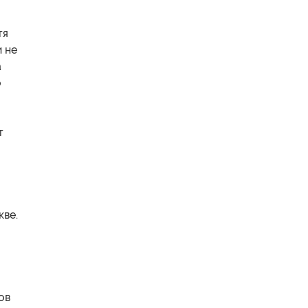
тя
и не
а
о
т
кве.
ов