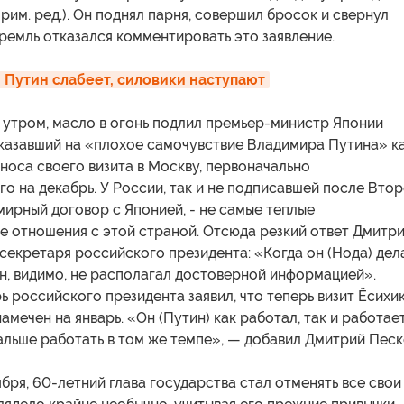
рим. ред.). Он поднял парня, совершил бросок и свернул
ремль отказался комментировать это заявление.
: Путин слабеет, силовики наступают
у утром, масло в огонь подлил премьер-министр Японии
указавший на «плохое самочувствие Владимира Путина» к
носа своего визита в Москву, первоначально
о на декабрь. У России, так и не подписавшей после Вто
ирный договор с Японией, - не самые теплые
е отношения с этой страной. Отсюда резкий ответ Дмитр
секретаря российского президента: «Когда он (Нода) дел
он, видимо, не располагал достоверной информацией».
 российского президента заявил, что теперь визит Ёсихи
амечен на январь. «Он (Путин) как работал, так и работает
льше работать в том же темпе», — добавил Дмитрий Песк
ября, 60-летний глава государства стал отменять все свои