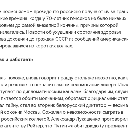
м несменяемом президенте россияне получают из-за гран
ские времена, когда у 70-летних генсеков не было никаких
ровьем до самой внезапной кончины, причины которой
 излагались. Новости об ухудшении состояния здоровья
ва доходили до граждан СССР из сообщений американск
ировавшихся на коротких волнах.
ак и работает»
ль, похоже, вновь говорит правду столь же неохотно, как в
сли речь идет о незначительном недомогании лидера. Ина
упает по дипломатическим каналам: благодаря им, слухи
 пытается обойти молчанием, обретают официальный стат
ал тайну, стал во вторник белорусский диктатор — весьма
й союзник Москвы. Сожалея о невозможности сыграть в
м российским коллегой, Александр Лукашенко проговорил
ью агентству Рейтер, что Путин «любит дзюдо (у президент