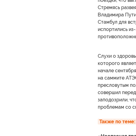
поездки, что вы
Стремясь развея
Владимира Пути
Стамбул для вст
испортились из-
противоположны
Слухи о здоров
которого являет
начале сентября
на саммите АТЭС
пресловутым по
совершил перед
заподозрили, чт
проблемам со с
Также по теме: