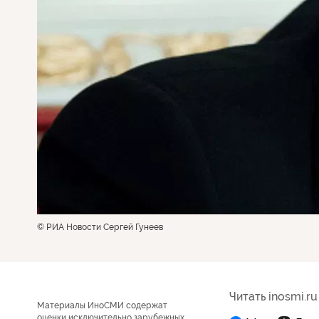
© РИА Новости Сергей Гунеев
Читать inosmi.ru
Материалы ИноСМИ содержат
оценки исключительно зарубежных