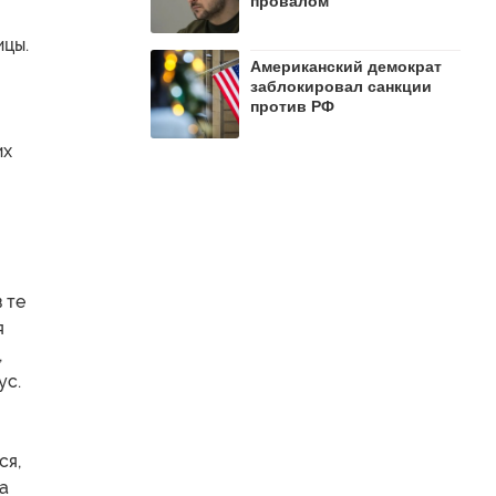
провалом
ицы.
Американский демократ
заблокировал санкции
против РФ
их
 те
я
,
ус.
ся,
а