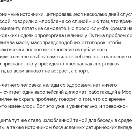
авма»
онимные источники, цитировавшиеся несколько дней спус
сой, говорили о «проблеме со спиной» и о том, что врач
езиденту летать на самолете. Но пресс-служба Кремля н
кольких недель опровергала наличие у Путина проблем с
двигала массу малоправдоподобных отговорок, чтобы
рактически полное исчезновение из публичного
ишь в начале ноября наметилось небольшое отклонение о
о признано, что у президента «неопасная спортивная
ь, во всем виноват не возраст, а спорт.
0-летнего человека нелады со здоровьем, нет ничего
— считает один европейский дипломат, работающий в Мос
мление скрыть проблему говорит о том, что со времен
то изменилось. Вот это уже и удивительно, и тревожно».
ента тут же стало излюбленной темой для беседы в среде
ты, а также источником бесчисленных сатирических выпад