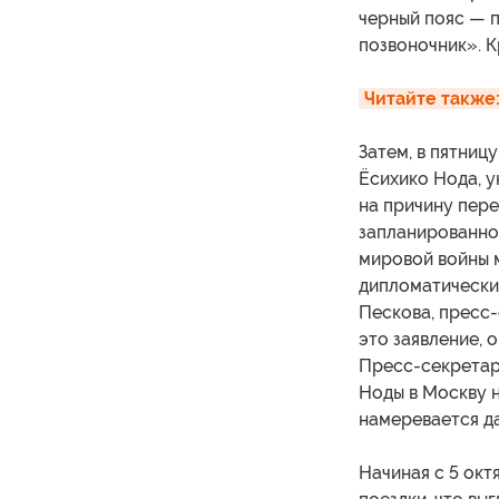
черный пояс — п
позвоночник». К
Читайте также
Затем, в пятниц
Ёсихико Нода, 
на причину пере
запланированног
мировой войны м
дипломатически
Пескова, пресс-
это заявление, 
Пресс-секретарь
Ноды в Москву н
намеревается да
Начиная с 5 окт