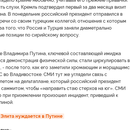
глядело крайне необычно, учитывая его прежние привычки.
ть слухи, Кремль подтвердил первый за два месяца визит
на. В понедельник российский президент отправился в
речи со своим турецким коллегой, отношения с которым
за того, что Россия и Турция заняли диаметрально
е позиции по сирийскому вопросу.
ье Владимира Путина, ключевой составляющей имиджа
ся демонстрация физической силы, стали циркулировать в
, - после того, как его заметили хромающим и морщащимс
 во Владивостоке. СМИ тут же углядели связь с
летом на дельтаплане, который российский президент
 саммитом, чтобы «направить стаю стерхов на юг». СМИ
о при приземлении произошел инцидент, приведший к
пиной.
 Элита нуждается в Путине