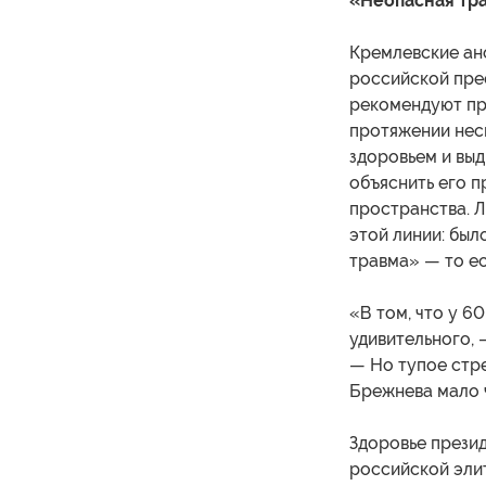
«Неопасная тр
Кремлевские ан
российской прес
рекомендуют пр
протяжении нес
здоровьем и вы
объяснить его п
пространства. Л
этой линии: был
травма» — то ест
«В том, что у 6
удивительного, 
— Но тупое стре
Брежнева мало ч
Здоровье презид
российской эли