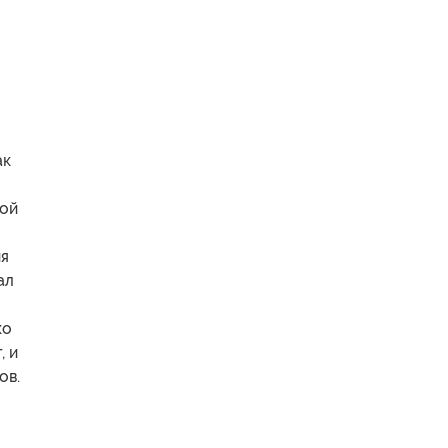
ак
рой
ия
ал
ко
, и
ов.