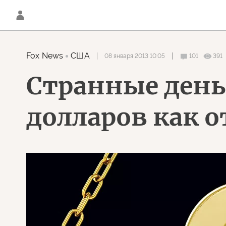
Fox News
США
08 января 2013 10:05
101
391
Странные день
долларов как о