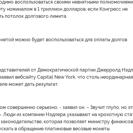
одимо воспользоваться своими невнятными полномочиями
ту номиналом в 1 триллион долларов, если Конгресс не
ь потолок долгового лимита.
нетой можно будет воспользоваться для оплаты долгов
едставителей от Демократической партии Джерролд Нэд
 заявил вебсайту Capital New York, что столь неординарная
еле может дать результат.
ом совершенно серьезно, - заявил он. – Звучит глупо, но э
». Люди из компании Нэдлера указывают на крохотную ста
 законодательстве, которая позволяет министру финансов
ускать в обращение платиновые весовые монеты