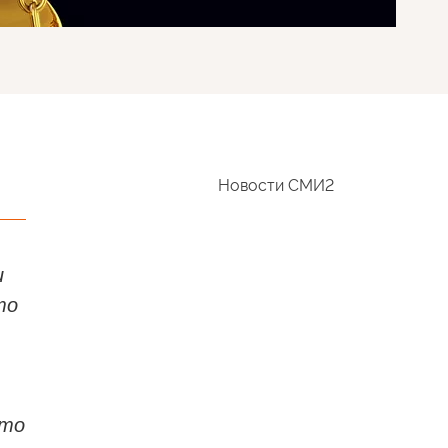
Новости СМИ2
и
то
это