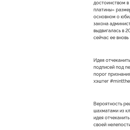
достоинством в 
платины» разме
основном о юбил
закона админист
выдвигалась в 2
сейчас ее вновь
Идея отчеканить
подписей под пе
порог признания
хэштег #mintthe
Вероятность реа
шахматами из кл
идея отчеканит
своей нелепост