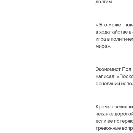
долгам.
«Это может пока
в ходатайстве в
игра в политиче
мира».
Экономист Пол К
написал: «Поско
оснований испо
Кроме очевидных
чеканке дорогой
если ее потеряю
тревожные вопро