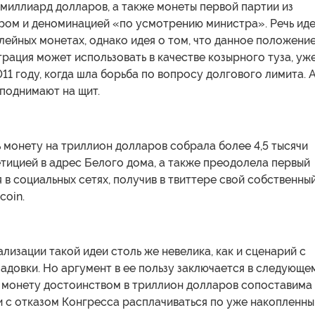
миллиард долларов, а также монеты первой партии из
ром и деноминацией «по усмотрению министра». Речь иде
ейных монетах, однако идея о том, что данное положени
рация может использовать в качестве козырного туза, уж
011 году, когда шла борьба по вопросу долгового лимита. 
 поднимают на щит.
 монету на триллион долларов собрала более 4,5 тысячи
тицией в адрес Белого дома, а также преодолела первый
 в социальных сетях, получив в твиттере свой собственны
coin.
лизации такой идеи столь же невелика, как и сценарий с
адовки. Но аргумент в ее пользу заключается в следующем
ь монету достоинством в триллион долларов сопоставима
и с отказом Конгресса расплачиваться по уже накопленн