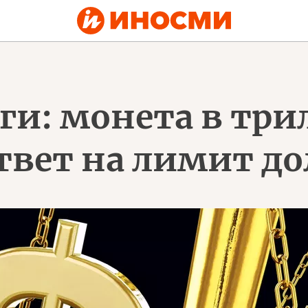
ги: монета в тр
твет на лимит до