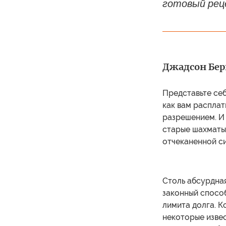
готовый реце
Джадсон Берг
Представьте себ
как вам расплат
разрешением. И 
старые шахматы,
отчеканенной си
Столь абсурдная
законный спосо
лимита долга. 
некоторые извес