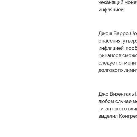
чеканящий моне
инфляцией.
Джош Барро (Jos
опасения, утвер
инфляцией, пооб
финансов сможет
следует отмени
долгового лимит
Джо Визенталь (J
любом случае мо
гигантского вли
выделил Конгре