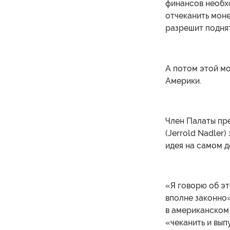
финансов необх
отчеканить моне
разрешит поднят
А потом этой мо
Америки.
Член Палаты пр
(Jerrold Nadler)
идея на самом д
«Я говорю об эт
вполне законно
в американском
«чеканить и вып