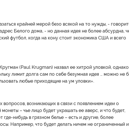
заться крайней мерой безо всякой на то нужды, - говорит
 адрес Белого дома, - но данная идея не более абсурдна, 
ский футбол, когда на кону стоит экономика США и всего
ругман (Paul Krugman) назвал ее хитрой уловкой, однако
льку лимит долга сам по себе безумная идея … можно не б
льзовать любые приходящие на ум уловки».
 вопросов, возникающих в связи с появлением идеи о
 монеты – чье лицо будет украшать ее аверс, и что будет,
т где-нибудь в грязном белье – есть и другие, более
сы. Например, что будет делать ничем не ограниченный и