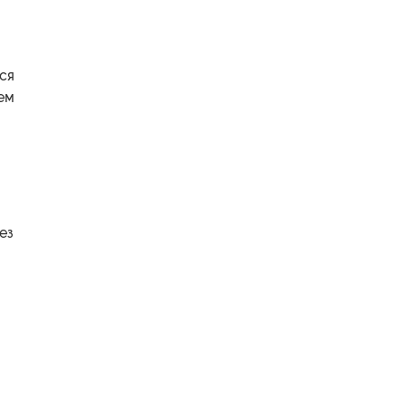
ся
чем
ез