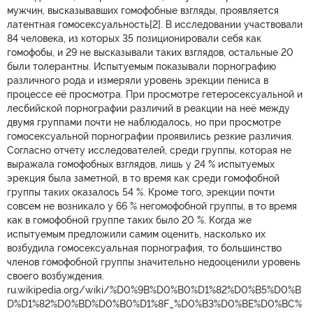
мужчин, высказывавших гомофобные взгляды, проявляется
латентная гомосексуальность[2]. В исследовании участвовали
84 человека, из которых 35 позиционировали себя как
гомофобы, и 29 не высказывали таких взглядов, остальные 20
были толерантны. Испытуемым показывали порнографию
различного рода и измеряли уровень эрекции пениса в
процессе её просмотра. При просмотре гетеросексуальной и
лесбийской порнографии различий в реакции на неё между
двумя группами почти не наблюдалось, но при просмотре
гомосексуальной порнографии проявились резкие различия.
Согласно отчету исследователей, среди группы, которая не
выражала гомофобных взглядов, лишь у 24 % испытуемых
эрекция была заметной, в то время как среди гомофобной
группы таких оказалось 54 %. Кроме того, эрекции почти
совсем не возникало у 66 % негомофобной группы, в то время
как в гомофобной группе таких было 20 %. Когда же
испытуемым предложили самим оценить, насколько их
возбудила гомосексуальная порнография, то большинство
членов гомофобной группы значительно недооценили уровень
своего возбуждения.
ru.wikipedia.org/wiki/%D0%9B%D0%B0%D1%82%D0%B5%D0%B
D%D1%82%D0%BD%D0%B0%D1%8F_%D0%B3%D0%BE%D0%BC%