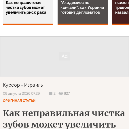
Как неправильная
"Академиев не
психоп
чистка зубов может
кончали": как Украина
тревож
увеличить риск рака
готовит дипломатов
назвал
Курсор
Израиль
2
827
09 августа 2026 07:29
ОРИГИНАЛ СТАТЬИ
Как неправильная чистка
зубов может увеличить