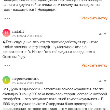
на него и других гей-активистов. А почему не нападают на
геев - пассивистов ? Непорядок .
Раскрыть ветку
natalit
N
25 января 2013, 09:37
�Есть ощущение, что кто-то противодействует принятию
любых законов на эту тему�, - уклончиво сказал он
репортерам. k Гы И этот "кто-то" сидит на заседаниях в
Охотном Ряду.
Раскрыть ветку
пeресмeшник
П
25 января 2013, 09:40
Вся Дума и единоросы - латентные гомосексуалисты, это же
очевидно В конце XX века появилась теория, согласно которой
гомофобия — это результат латентной гомосексуальности. В
1996 году в университете Джорджии было проведено
исследование, которое показало, что у некоторого количества