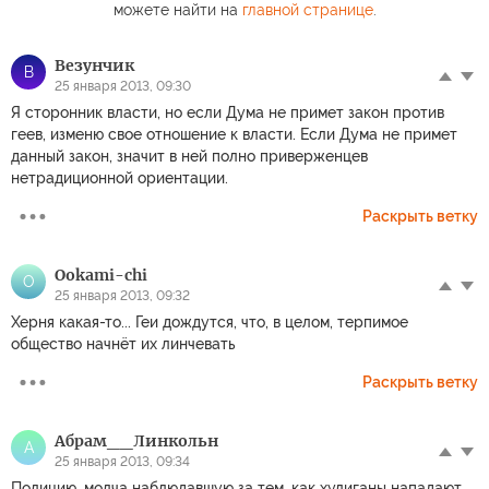
можете найти на
главной странице
.
Везунчик
В
25 января 2013, 09:30
Я сторонник власти, но если Дума не примет закон против
геев, изменю свое отношение к власти. Если Дума не примет
данный закон, значит в ней полно приверженцев
нетрадиционной ориентации.
Раскрыть ветку
Ookami-chi
O
25 января 2013, 09:32
Херня какая-то... Геи дождутся, что, в целом, терпимое
общество начнёт их линчевать
Раскрыть ветку
Абрам__Линкольн
А
25 января 2013, 09:34
Полицию, молча наблюдавшую за тем, как хулиганы нападают