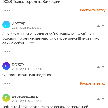
D0%B Полная версия на Википедии
Раскрыть ветку
Дохтор
Д
25 января 2013, 09:47
Я не имею ни чего против этих "нетрадиционналов", при
условии что они не занимаются саморекламой!!! пусть тихо
сами с собой .......!!!!
DNК79
D
25 января 2013, 09:56
Считаеш ,вериш или надеешся ?
Раскрыть ветку
пeресмeшник
П
25 января 2013, 09:57
вобще-то фрейдистика взята за основу современной