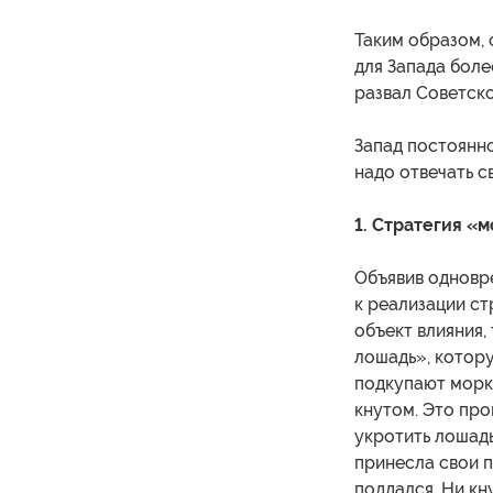
Таким образом, 
для Запада боле
развал Советск
Запад постоянно
надо отвечать с
1. Стратегия «
Объявив одновр
к реализации ст
объект влияния,
лошадь», котор
подкупают морко
кнутом. Это про
укротить лошад
принесла свои п
поддался. Ни кн