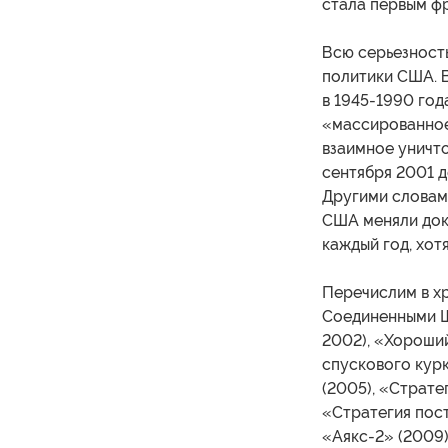
стала первым ф
Всю серьезност
политики США. 
в 1945-1990 год
«массированное
взаимное уничто
сентября 2001 д
Другими словами
США меняли докт
каждый год, хот
Перечислим в х
Соединенными Ш
2002), «Хороши
спускового курк
(2005), «Страте
«Стратегия пост
«Аякс-2» (2009)