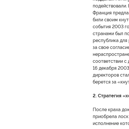
подействовали. 
Франция предла
били своим кнут
события 2003 г
странами был п
республика для
за свое согласи
нераспространен
соответствии с 
16 декабря 2003
директоров стал
берется за «кну
2. Стратегия «
После краха док
приобрела лоск 
исполнение кот