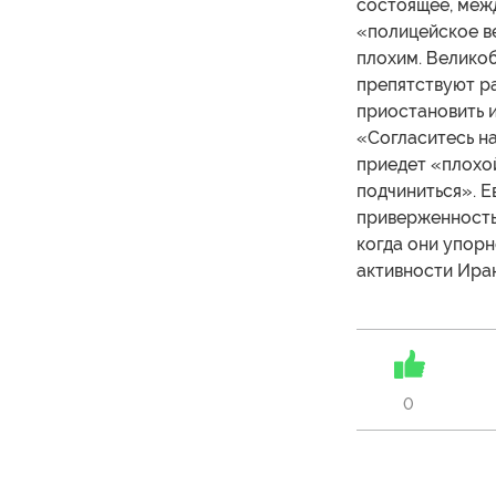
состоящее, межд
«полицейское в
плохим. Велико
препятствуют р
приостановить и
«Согласитесь на
приедет «плохой
подчиниться». 
приверженность 
когда они упор
активности Ира
0