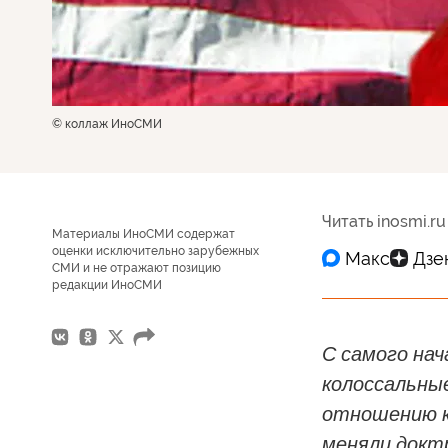
© коллаж ИноСМИ
Читать inosmi.ru
Материалы ИноСМИ содержат
оценки исключительно зарубежных
СМИ и не отражают позицию
редакции ИноСМИ
С самого на
колоссальны
отношению к
меняли доктр