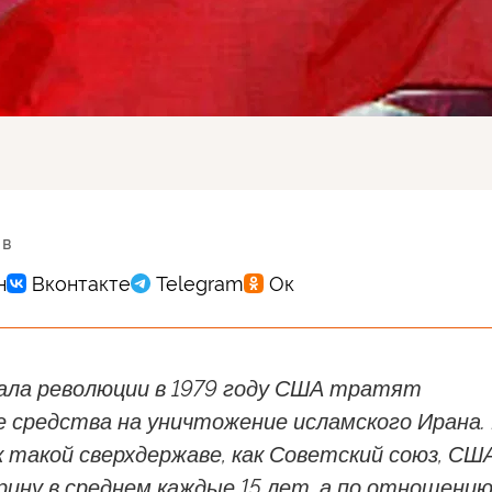
 в
чала революции в 1979 году США тратят
е средства на уничтожение исламского Ирана.
 такой сверхдержаве, как Советский союз, СШ
ину в среднем каждые 15 лет, а по отношению