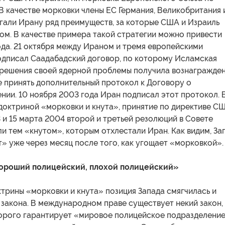
В качестве морковки члены ЕС Германия, Великобритания 
гали Ирану ряд преимуществ, за которые США и Израиль
ом. В качестве примера такой стратегии можно привести
ода. 21 октября между Ираном и тремя европейскими
одписал Саадабадский договор, по которому Исламская
 решения своей ядерной проблемы получила вознагражде
е принять дополнительный протокол к Договору о
ии. 10 ноября 2003 года Иран подписал этот протокол. 
доктриной «морковки и кнута», принятие по директиве С
 и 15 марта 2004 второй и третьей резолюций в Совете
и тем «кнутом», которым отхлестали Иран. Как видим, За
т» уже через месяц после того, как угощает «морковкой».
хороший полицейский, плохой полицейский»
трины «морковки и кнута» позиция Запада смягчилась и
закона. В международном праве существует некий закон,
орого гарантирует «мировое полицейское подразделение