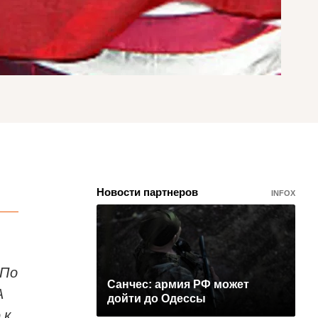
Новости партнеров
INFOX
 По
Санчес: армия РФ может
А
дойти до Одессы
 к