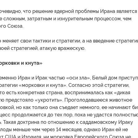
очевидно, что решение ядерной проблемы Ирана является
е сложным, затратным и изнурительным процессом, чем
ого Союза.
 меняет свои тактики и стратегии, а на введение стратеги
воей стратегией, атакую вражескую.
морковки и кнута»
еменно Иран и Ирак частью «оси зла», Белый дом присту
ратегии «морковки и кнута». Согласно этой стратегии,
 то есть конкретная страна, воспринималась как «дикая
ую предстояло «укротить». Проголодавшееся животное
вкой, но как только она съедает немного, ее начинают би
цесс продолжается до тех пор, пока не удастся полность
ь. Такая доктрина по отношению к саддамовскому Ираку
лоды меньше чем через 14 месяцев, однако Иран ей не
ут США и Израиля, ни морковка Европейского Союза не