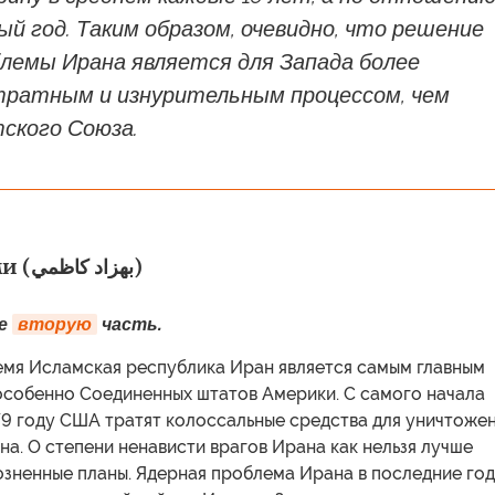
ый год. Таким образом, очевидно, что решение
блемы Ирана является для Запада более
тратным и изнурительным процессом, чем
ского Союза.
Бехзад Каземи (بهزاد كاظمي)
же
вторую
часть.
емя Исламская республика Иран является самым главным
 особенно Соединенных штатов Америки. С самого начала
79 году США тратят колоссальные средства для уничтоже
а. О степени ненависти врагов Ирана как нельзя лучше
озненные планы. Ядерная проблема Ирана в последние го