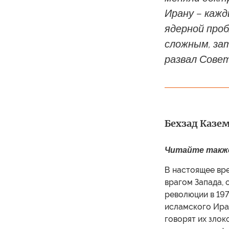
Ирану – кажд
ядерной про
сложным, за
развал Совет
Читайте так
В настоящее вр
врагом Запада,
революции в 19
исламского Иран
говорят их злок