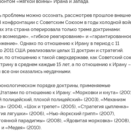
ронтом «мягкой войны» Ирана и Запада.
ь проблемы можно осознать, рассмотрев прошлое внешне
В конфронтации с Советским Союзом в годы холодной вой
ах эта страна оперировала только тремя доктринами:
 возмездие», «гибкое реагирование» и «гарантированно
жение». Однако по отношению к Ирану в период с 11
о 2011 США реализовали целых 11 доктрин и стратегий.
, по отношению к такой сверхдержаве, как Советский сою
рину в среднем каждые 15 лет, а по отношению к Ирану –
я все они оказались неудачными.
ронологическом порядке доктрины, применяемые
татами по отношению к Ирану: «Морковки и кнута» (200
й полицейский, плохой полицейский» (2003), «Механизм
а» (2004), «Шок и трепет» (2005), «Стратегия цыпленка»
гия лягушки» (2006), «Нью-йоркский грипп» (2007),
оянной парадигмы» (2008), «Ядовитая морковка» (2008),
 и «Медея» (2010).