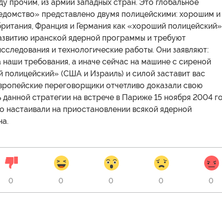
у прочим, из армий западных стран. Это глобальное
едомство» представлено двумя полицейскими: хорошим и
британия, Франция и Германия как «хороший полицейский»
азвитию иранской ядерной программы и требуют
сследования и технологические работы. Они заявляют:
 наши требования, а иначе сейчас на машине с сиреной
 полицейский» (США и Израиль) и силой заставит вас
Европейские переговорщики отчетливо доказали свою
данной стратегии на встрече в Париже 15 ноября 2004 го
но настаивали на приостановлении всякой ядерной
на.
0
0
0
0
0