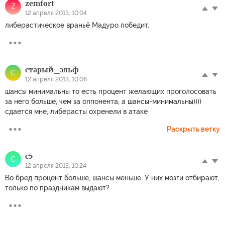
zemfort
Z
12 апреля 2013, 10:04
либерастическое враньё Мадуро победит.
cтарый_эльф
C
12 апреля 2013, 10:06
шансы минимальны то есть процент желающих проголосовать
за него больше, чем за оппонента, а шансы-минимальны))))
сдается мне, либерасты охренели в атаке
Раскрыть ветку
c5
C
12 апреля 2013, 10:24
Во бред процент больше, шансы меньше. У них мозги отбирают,
только по праздникам выдают?