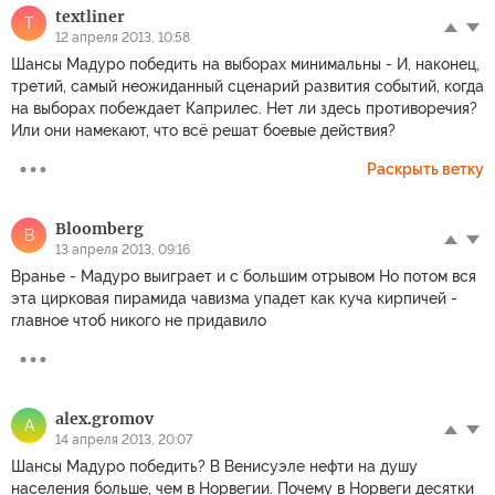
textliner
T
12 апреля 2013, 10:58
Шансы Мадуро победить на выборах минимальны - И, наконец,
третий, самый неожиданный сценарий развития событий, когда
на выборах побеждает Каприлес. Нет ли здесь противоречия?
Или они намекают, что всё решат боевые действия?
Раскрыть ветку
Bloomberg
B
13 апреля 2013, 09:16
Вранье - Мадуро выиграет и с большим отрывом Но потом вся
эта цирковая пирамида чавизма упадет как куча кирпичей -
главное чтоб никого не придавило
alex.gromov
A
14 апреля 2013, 20:07
Шансы Мадуро победить? В Венисуэле нефти на душу
населения больше, чем в Норвегии. Почему в Норвеги десятки