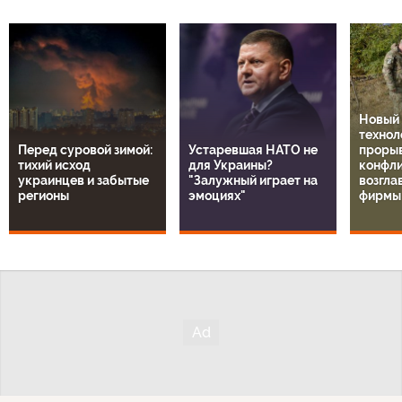
Новый
технол
Перед суровой зимой:
Устаревшая НАТО не
прорыв
тихий исход
для Украины?
конфли
украинцев и забытые
"Залужный играет на
возгла
регионы
эмоциях"
фирмы