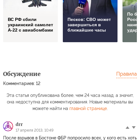
По б
ВС РФ сбили
Песков: СВО может
Росс
украинский самолет
завершиться в
нане
А-22 с авиабомбами
ближайшие часы
удар
Обсуждение
Правила
Комментариев: 12
Эта статья опубликована более, чем 24 часа назад, а значит,
она недоступна для комментирования. Новые материалы вы
можете найти на
главной странице
.
drr
17 апреля 2013, 10:49
После взрывов в Бостоне ФБР попросило всех, у кого есть хоть