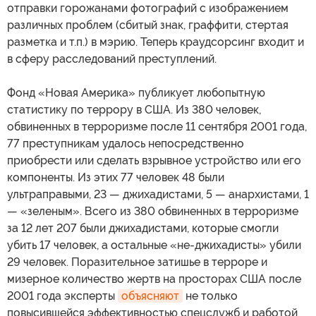
отправки горожанами фотографий с изображением
различных проблем (сбитый знак, граффити, стертая
разметка и т.п.) в мэрию. Теперь краудсорсинг входит и
в сферу расследований преступлений.
Фонд «Новая Америка» публикует любопытную
статистику по террору в США. Из 380 человек,
обвиненных в терроризме после 11 сентября 2001 года,
77 преступникам удалось непосредственно
приобрести или сделать взрывное устройство или его
компоненты. Из этих 77 человек 48 были
ультраправыми, 23 — джихадистами, 5 — анархистами, 1
— «зеленым». Всего из 380 обвиненных в терроризме
за 12 лет 207 были джихадистами, которые смогли
убить 17 человек, а остальные «не-джихадисты» убили
29 человек. Поразительное затишье в терроре и
мизерное количество жертв на просторах США после
2001 года эксперты
объясняют
не только
повысившейся эффективностью спецслужб и работой