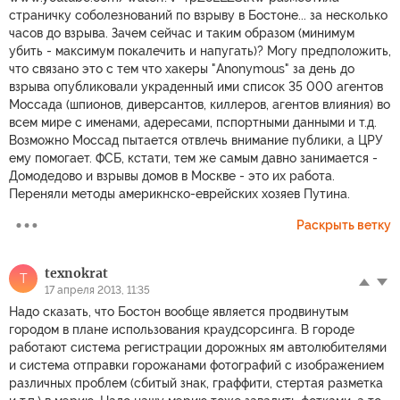
страничку соболезнований по взрыву в Бостоне... за несколько
часов до взрыва. Зачем сейчас и таким образом (минимум
убить - максимум покалечить и напугать)? Могу предположить,
что связано это с тем что хакеры "Anonymous" за день до
взрыва опубликовали украденный ими список 35 000 агентов
Моссада (шпионов, диверсантов, киллеров, агентов влияния) во
всем мире с именами, адересами, пспортными данными и т.д.
Возможно Моссад пытается отвлечь внимание публики, а ЦРУ
ему помогает. ФСБ, кстати, тем же самым давно занимается -
Домодедово и взрывы домов в Москве - это их работа.
Переняли методы америкнско-еврейских хозяев Путина.
Раскрыть ветку
texnokrat
T
17 апреля 2013, 11:35
Надо сказать, что Бостон вообще является продвинутым
городом в плане использования краудсорсинга. В городе
работают система регистрации дорожных ям автолюбителями
и система отправки горожанами фотографий с изображением
различных проблем (сбитый знак, граффити, стертая разметка