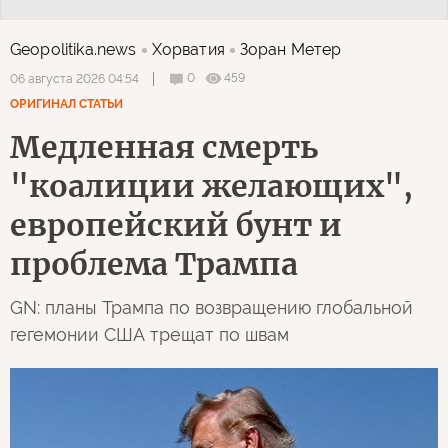
Geopolitika.news
Хорватия
Зоран Метер
0
459
06 августа 2026 04:54
ОРИГИНАЛ СТАТЬИ
Медленная смерть
"коалиции желающих",
европейский бунт и
проблема Трампа
GN: планы Трампа по возвращению глобальной
гегемонии США трещат по швам