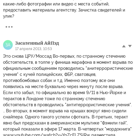
какие-либо фотографии или видео с места событий,
предоставить материалы агентству. Зачистка свидетелей и
улик?
Засаленный АйПэд
ЗА
17 апреля 2013, 10:53
Это снова ЦРУ/Моссад Во-первых, по странному стечению
обстоятельств, в толпе у финиша марафона в момент взрыва по
официальным сообщениям проводились "анитеррористические
учения" с кучей полицейских, ФБР, сватовцев,
противобомбовых собак и т.д. Именно поэтому все они
появились на месте буквально через минуту после взрыва.
Если кто забыл, то официально во время 9/11 в Нью-Йорке и
терактов в Лондоне тоже по странному стечению
обстоятельств в проводились "антитеррористические учения".
.. Во-вторых, в момент взрыва на крышах вокруг явно сидели
снайпера. Одного такого успели сфоткать. В-третьих, теракт
явно был предсказан в американском мультике "Фэмили гай",
который показали в эфире 17 марта. В-четвертых "мордокнига"
www.youtube.com/watch?v=YpZcELZSlRw разместила