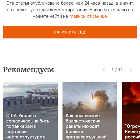
Эта статья опубликована более, чем 24 часа назад, а значит,
она недоступна для комментирования. Новые материалы вы
можете найти на
главной странице
.
ЗАГРУЗИТЬ ЕЩЕ
Рекомендуем
1
/
14
США: Украина
Как российские
согласилась не бить
баллистические
по танкерам и
ракеты находят
"Огром
нефтяной
бреши в
Киеве 
инфраструктуре в
противовоздушной
россий