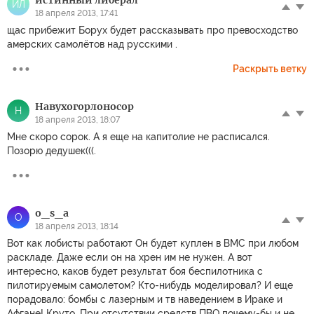
истинный либерал
ИЛ
18 апреля 2013, 17:41
щас прибежит Борух будет рассказывать про превосходство
амерских самолётов над русскими .
Раскрыть ветку
Навухогорлоносор
Н
18 апреля 2013, 18:07
Мне скоро сорок. А я еще на капитолие не расписался.
Позорю дедушек(((.
o_s_a
O
18 апреля 2013, 18:14
Вот как лобисты работают Он будет куплен в ВМС при любом
раскладе. Даже если он на хрен им не нужен. А вот
интересно, каков будет результат боя беспилотника с
пилотируемым самолетом? Кто-нибудь моделировал? И еще
порадовало: бомбы с лазерным и тв наведением в Ираке и
Афгане! Круто. При отсутствии средств ПВО почему-бы и не