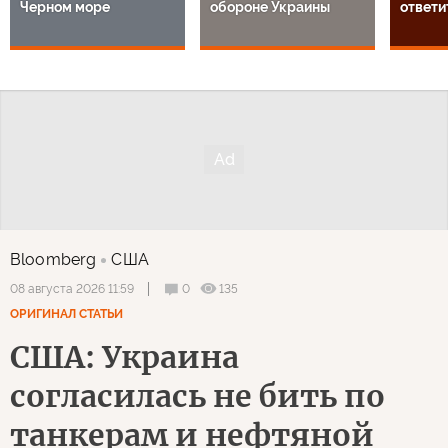
Черном море
обороне Украины
ответи
Bloomberg
США
0
135
08 августа 2026 11:59
ОРИГИНАЛ СТАТЬИ
США: Украина
согласилась не бить по
танкерам и нефтяной