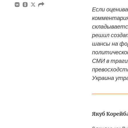
Если оценив
комментария
складываетс
решил созда
шансы на фо
политическо
СМИ в трагич
превосходст
Украина утр
Якуб Корейба