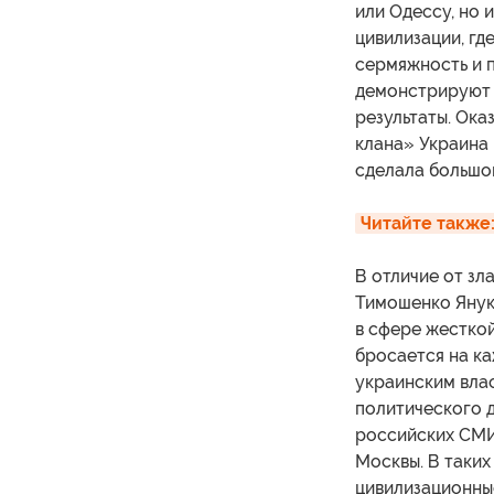
или Одессу, но
цивилизации, г
сермяжность и п
демонстрируют с
результаты. Ока
клана» Украина 
сделала большой
Читайте также
В отличие от з
Тимошенко Януко
в сфере жестко
бросается на ка
украинским вла
политического д
российских СМИ
Москвы. В таких
цивилизационны