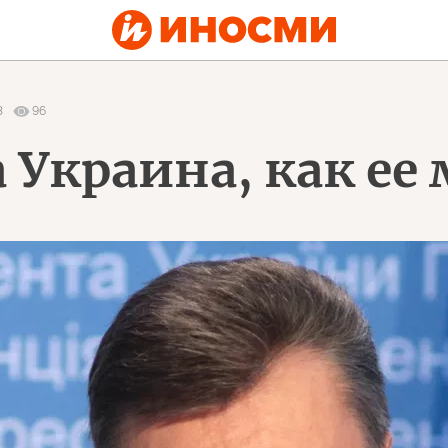
3
96
а Украина, как е