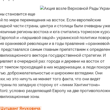
ны становится еще
й по мере перемещения на восток. Если европейские
адной части страны, центра и столицы были очевидны уже
оязычные регионы востока и юга считались тормозом курс
 Европой и «паршивой овцой» украинской политики повор
ремя оранжевой революции и в годы правления «оранжевой
 представлялся самым главным препятствием к определе
ивилизационного вектора государственной стратегии. И
дивляет в очередной раз: города и деревни на восток от
т темпом проходящей в них модернизации, а люди покор
тью, доброжелательностью и широкими взглядами. Они
и, но это ничуть не меняет того факта, что они видят
страны по западную сторону от «линии Хантингтона»
gton), условно разделяющей Европу на две противополож
ивилизационные зоны.
 Цугцванг Януковича