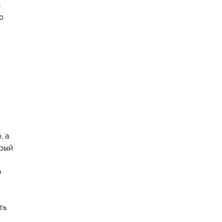
й
ю
, а
орый
о
ть