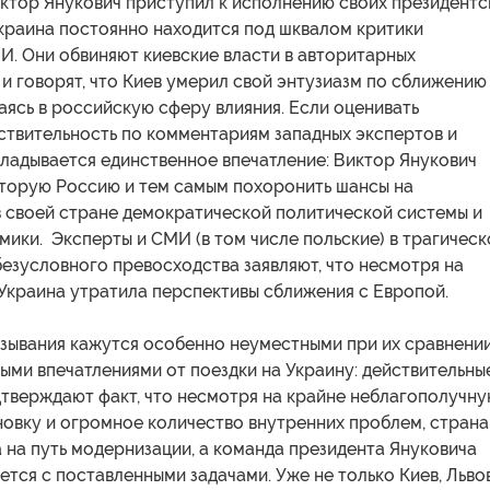
иктор Янукович приступил к исполнению своих президентс
Украина постоянно находится под шквалом критики
И. Они обвиняют киевские власти в авторитарных
и говорят, что Киев умерил свой энтузиазм по сближению
аясь в российскую сферу влияния. Если оценивать
ствительность по комментариям западных экспертов и
ладывается единственное впечатление: Виктор Янукович
вторую Россию и тем самым похоронить шансы на
 своей стране демократической политической системы и
ики. Эксперты и СМИ (в том числе польские) в трагичес
безусловного превосходства заявляют, что несмотря на
Украина утратила перспективы сближения с Европой.
зывания кажутся особенно неуместными при их сравнении
ми впечатлениями от поездки на Украину: действительны
дтверждают факт, что несмотря на крайне неблагополучн
овку и огромное количество внутренних проблем, страна
 на путь модернизации, а команда президента Януковича
тся с поставленными задачами. Уже не только Киев, Льво