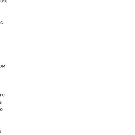
ких
 с
ком
 с
е
ую
в