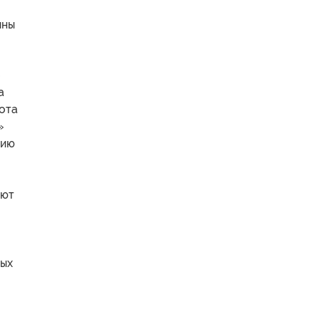
а
ота
»
нию
яют
ных