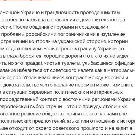
ременной Украине и грандиозность проведенных там
 особенно наглядна в сравнении с действительностью
ссии. После общения с грубыми и создающими
 проблемы российскими пограничниками в изумление
пограничный контроль на украинской стороне, который
ым отдохновением. Если пересечь границу Украины со
 в глаза бросятся хорошие дороги (тот, кто их не видел,
ть, но это правда), чистые туалеты, улыбающиеся официан
лание избавиться от советского налета как в материальн
ной сфере. Увеличивающийся контраст между Россией и
т доказательством, что желание перемен может изменить
 в ситуации серьезных политических и материальных
епосредственный контакт с восточными регионами Украин
 европейский выбор страны - это не причуды столичных
ознанное решение общества, принятое его членами вне
политических предпочтений, языка или отношения к истор
ьше отходит от своего советского прошлого и не видит в