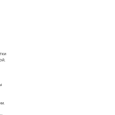
тки
ой,
ы
ии.