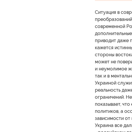
Ситуация в сов
преобразований
современной Ро
дополнительные
приводит даже 
кажется истинн
стороны востока
может не повери
и неумолимое же
так и в менталь
Украиной служи
реальность даже
ограничений. Н
показывает, что
политиков, а ос
зависимости от 
Украина все дал