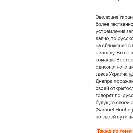
Эволюция Украи
более явственно
устремления зап
давно, то русск
на сближение с
к Западу. Во в
команды Восток
однозначного ц
здесь Украина у
Днепра поражаю
своей открытос
говорят по-русск
будущее своей 
(Samuel Huntin
по своей сути ц
Также по теме: