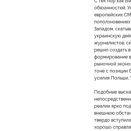
С тех пор как В
обязанностей, 
европейских СМ
поползновениях 
Западом, скатыв
украинскую дей
журналистов, ск
решил создать 
формирование в
рыночной эконом
тоне с позиции 
усилия Польши, 
Подобные выска
непосредственны
реалии ярко по
внешнюю обстан
твердо вступила
хорошо справляе