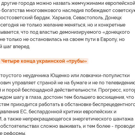
 и другие города можно назвать жемчужинами европейско
де богатства многовекового наследия побеждают советску
остсоветский бардак. Харьков, Севастополь, Донецк
егодня не только желание меняться, но и конкретные
зывается, что под властью демонизируемого «донецкого
не только не остановилась на своем пути в Европу, но
 шаг вперед.
: Четыре конца украинской «трубы»
латоустого неудачника Ющенко или ловкачки-популистки
вич управляет страной не на бумаге и не по телевидению
й и порой беспощадной действительности. Прогресс, кот
ждом шагу в глаза, достоин тем большего восхищения, что
стям приходится работать в обстановке беспрецедентног
авления ЕС, беспардонной критики европейских и
, а также непрекращающегося энергетического шантажа
 обстоятельствах сложно выживать, и тем более - проводи
е реформы.