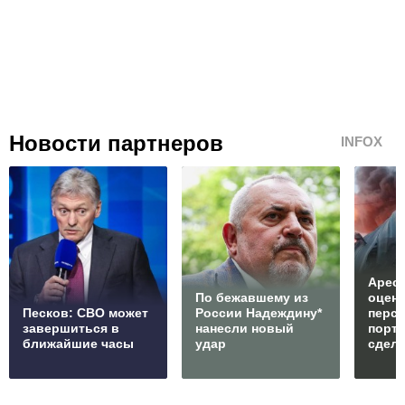
Новости партнеров
INFOX
Арест
По бежавшему из
оцен
Песков: СВО может
России Надеждину*
перс
завершиться в
нанесли новый
порто
ближайшие часы
удар
сдел