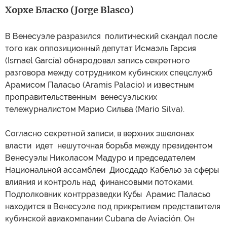
Хорхе Бласко (Jorge Blasco)
В Венесуэле разразился политический скандал после
того как оппозиционный депутат Исмаэль Гарсия
(Ismael García) обнародовал запись секретного
разговора между сотрудником кубинских спецслужб
Арамисом Паласьо (Aramis Palacio) и известным
проправительственным венесуэльских
тележурналистом Марио Сильва (Mario Silva).
Согласно секретной записи, в верхних эшелонах
власти идет нешуточная борьба между президентом
Венесуэлы Николасом Мадуро и председателем
Национальной ассамблеи Диосдадо Кабельо за сферы
влияния и контроль над финансовыми потоками.
Подполковник контрразведки Кубы Арамис Паласьо
находится в Венесуэле под прикрытием представителя
кубинской авиакомпании Cubana de Aviación. Он