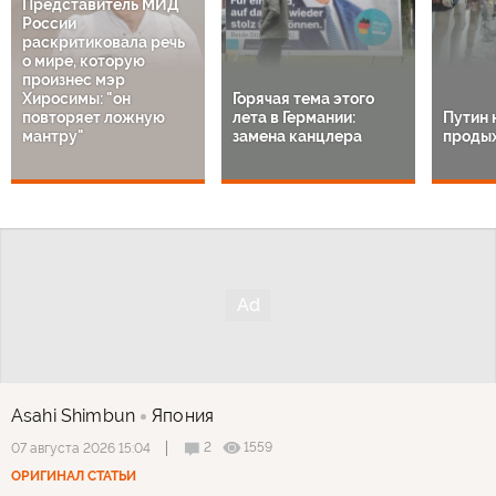
Представитель МИД
России
раскритиковала речь
о мире, которую
произнес мэр
Хиросимы: "он
Горячая тема этого
повторяет ложную
лета в Германии:
Путин 
мантру"
замена канцлера
продых
Asahi Shimbun
Япония
2
1559
07 августа 2026 15:04
ОРИГИНАЛ СТАТЬИ