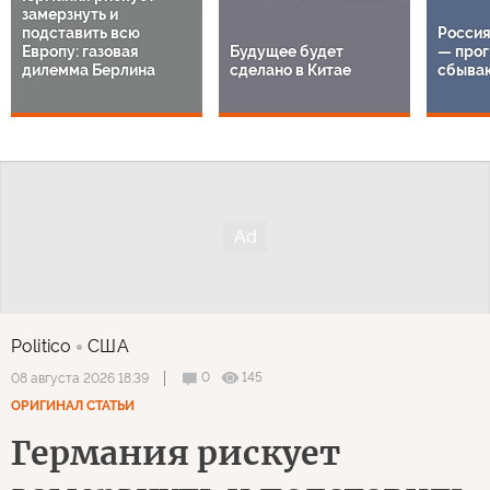
замерзнуть и
подставить всю
Россия
Европу: газовая
Будущее будет
— прог
дилемма Берлина
сделано в Китае
сбыва
Politico
США
0
145
08 августа 2026 18:39
ОРИГИНАЛ СТАТЬИ
Германия рискует