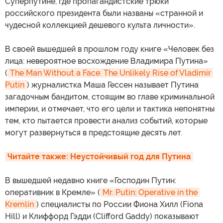
Суперпутине, где пропагандистские трюки
российского президента были названы «странной и
чудесной коллекцией дешевого культа личности».
В своей вышедшей в прошлом году книге «Человек без
лица: невероятное восхождение Владимира Путина»
(
The Man Without a Face: The Unlikely Rise of Vladimir 
Putin
) журналистка Маша Гессен называет Путина
загадочным бандитом, стоящим во главе криминальной
империи, и отмечает, что его цели и тактика непонятны
тем, кто пытается провести анализ событий, которые
могут развернуться в предстоящие десять лет.
Читайте также: Неустойчивый год для Путина
В вышедшей недавно книге «Господин Путин:
оперативник в Кремле» (
Mr. Putin: Operative in the 
Kremlin
) специалисты по России Фиона Хилл (Fiona
Hill) и Клиффорд Гэдди (Clifford Gaddy) показывают