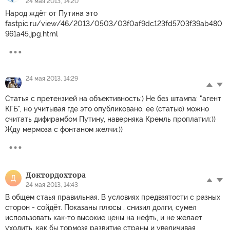
24 мая 2013, 14:20
Народ ждёт от Путина это
fastpic.ru/view/46/2013/0503/03f0af9dc123fd5703f39ab480
961a45.jpg.html
24 мая 2013, 14:29
Статья с претензией на объективность:) Не без штампа: "агент
КГБ", но учитывая где это опубликовано, ее (статью) можно
считать дифирамбом Путину, наверняка Кремль проплатил:))
Жду мермоза с фонтаном желчи:))
Доктордохтора
Д
24 мая 2013, 14:43
В общем стаья правильная. В условиях предвзятости с разных
сторон - сойдёт. Показаны плюсы , снизил долги, сумел
использовать как-то высокие цены на нефть, и не желает
уходить, как бы тормозя развитие страны и увеличивая