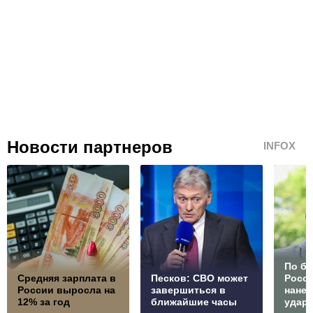
Новости партнеров
INFOX
По б
Средняя зарплата в
Песков: СВО может
Росс
России выросла на
завершиться в
нане
12% за год
ближайшие часы
удар