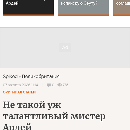
Ардей
испанскую Сеуту?
соглаш
Spiked
Великобритания
0
778
07 августа 2026 11:14
ОРИГИНАЛ СТАТЬИ
Не такой уж
талантливый мистер
Ардей