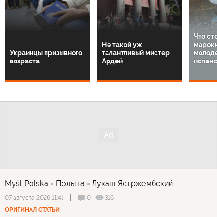
Что ст
Не такой уж
марок
Украинцы призывного
талантливый мистер
молод
возраста
Ардей
испанс
Myśl Polska
Польша
Лукаш Ястржембский
0
316
07 августа 2026 11:41
ОРИГИНАЛ СТАТЬИ