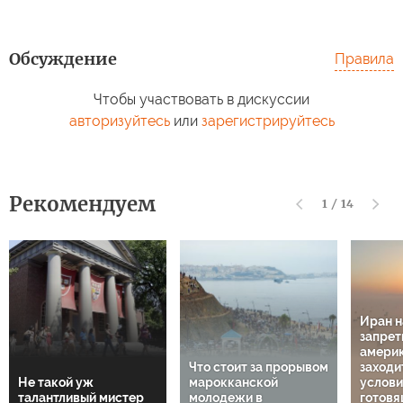
Обсуждение
Правила
Чтобы участвовать в дискуссии
авторизуйтесь
или
зарегистрируйтесь
Рекомендуем
1
/
14
Иран 
запрет
амери
Что стоит за прорывом
заходи
Не такой уж
марокканской
услов
талантливый мистер
молодежи в
готовя