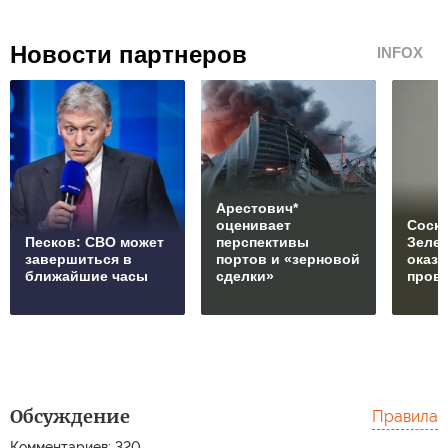
Новости партнеров
INFOX
Арестович*
оценивает
Соски
Песков: СВО может
перспективы
Зеле
завершиться в
портов и «зерновой
оказ
ближайшие часы
сделки»
пров
Обсуждение
Правила
Комментариев: 320