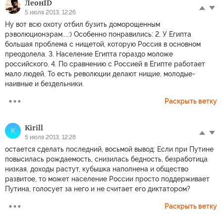
ЛеонID
5 июля 2013, 12:26
Ну вот всю охоту отбил бузить доморощенным
рэволюционэрам....:) Особенно понравились: 2. У Египта
большая проблема с нищетой, которую Россия в основном
преодолела. 3. Население Египта гораздо моложе
российского. 4. По сравнению с Россией в Египте работает
мало людей. То есть революции делают нищие, молодые-
наивные и бездельники.
Раскрыть ветку
Kirill
K
5 июля 2013, 12:28
остается сделать последний, восьмой вывод: Если при Путине
повысилась рождаемость, снизилась бедность, безработица
низкая, доходы растут, кубышка наполнена и общество
развитое, то может население России просто поддерживает
Путина, голосует за него и не считает его диктатором?
Раскрыть ветку