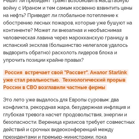
Решит ли президент Трамп возобновить масштабную
войну с Ираном и тем самым косвенно взвинтить цены
на нефть? Приведет ли глобальное потепление к
обострению лесных пожаров, которые уже бушуют на
континенте? Может ли внезапная и необъяснимая
человеческая лавина через марокканскую границу в
испанский эксклав (большинство нелегалов удалось
выдворить обратно) расколоть лидеров блока и
упрочить позиции крайне правых?
Россия  встречает свой "Рассвет". Аналог Starlink 
уже стал реальностью.  Технологический прорыв 
России в СВО возглавили частные фирмы
Это лето уже выдалось для Европы суровым: два
конфликта, рекордная жара, безудержная инфляция и
глубокая тревога насчет продовольствия, энергии и
безопасности. Вереница кризисов требует совместных
действий и срочных видеоконференций между
президентами и премьер-министрами, пока