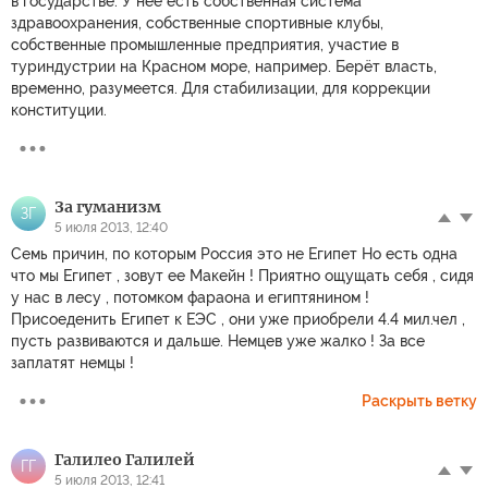
в государстве. У нее есть собственная система
здравоохранения, собственные спортивные клубы,
собственные промышленные предприятия, участие в
туриндустрии на Красном море, например. Берёт власть,
временно, разумеется. Для стабилизации, для коррекции
конституции.
За гуманизм
ЗГ
5 июля 2013, 12:40
Семь причин, по которым Россия это не Египет Но есть одна
что мы Египет , зовут ее Макейн ! Приятно ощущать себя , сидя
у нас в лесу , потомком фараона и египтянином !
Присоеденить Египет к ЕЭС , они уже приобрели 4.4 мил.чел ,
пусть развиваются и дальше. Немцев уже жалко ! За все
заплатят немцы !
Раскрыть ветку
Галилео Галилей
ГГ
5 июля 2013, 12:41