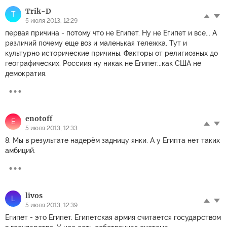
Trik-D
T
5 июля 2013, 12:29
первая причина - потому что не Египет. Ну не Египет и все... А
различий почему еще воз и маленькая тележка. Тут и
культурно исторические причины. Факторы от религиозных до
географических. Россиия ну никак не Египет...как США не
демократия.
enotoff
E
5 июля 2013, 12:33
8. Мы в результате надерём задницу янки. А у Египта нет таких
амбиций.
livos
L
5 июля 2013, 12:39
Египет - это Египет. Египетская армия считается государством