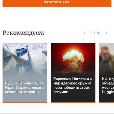
ЗАГРУЗИТЬ ЕЩЕ
Рекомендуем
1
/
14
Хиросима, Нагасаки и
ИИ-мо
Судьбу Европы решат
мир ядерного оружия:
объеди
Иран, Украина, лесные
пора победить страх
месяцы
пожары и миграция
разумом
Huggin