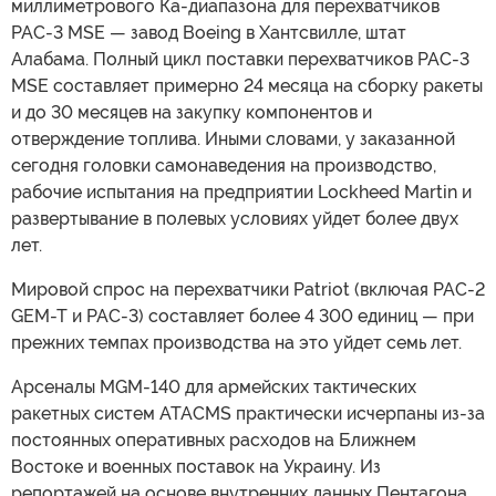
миллиметрового Ка-диапазона для перехватчиков
PAC-3 MSE — завод Boeing в Хантсвилле, штат
Алабама. Полный цикл поставки перехватчиков PAC-3
MSE составляет примерно 24 месяца на сборку ракеты
и до 30 месяцев на закупку компонентов и
отверждение топлива. Иными словами, у заказанной
сегодня головки самонаведения на производство,
рабочие испытания на предприятии Lockheed Martin и
развертывание в полевых условиях уйдет более двух
лет.
Мировой спрос на перехватчики Patriot (включая PAC-2
GEM-T и PAC-3) составляет более 4 300 единиц — при
прежних темпах производства на это уйдет семь лет.
Арсеналы MGM-140 для армейских тактических
ракетных систем ATACMS практически исчерпаны из-за
постоянных оперативных расходов на Ближнем
Востоке и военных поставок на Украину. Из
репортажей на основе внутренних данных Пентагона