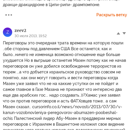
дракци-дракцидроне в Ципи-рипи- дрампомпоне.
Раскрыть ветку
zeev2
Z
30 июля 2013, 19:52
Переговоры это очередная трата времени на которую пошли
..обе стороны под давлением США Все останется, как и
было...ничего не изменица возможно отношение еще больше
ухудшется Но в выгрыше останетия Мазен потому как не начав
переговоров он уже добился освобождение террористов из
тюрем ...а что добъется израильское руководство совсем не
понятно...как они могут говорить и вести переговоры когда
Мазен уже заявил что не на каккие уступки он не пойдет и
самое главное в Газе Мазана не признают что интересно два
еще два арабских гос... надо создавать..))?Хамас уже заявил
что он против переговоров и асть ФАТХовцев тоже.. а сам
Мазен сказал.. cursorinfo.co.il/news/novosti/2013/07/30/v-
kanun-vozobnovleniya-peregovorov-abumazen-poobeshal-
ochis Палестинский лидер Абу-Мазен в преддверии мирных
переговоров с Израилем в Вашингтоне изложил свое видение