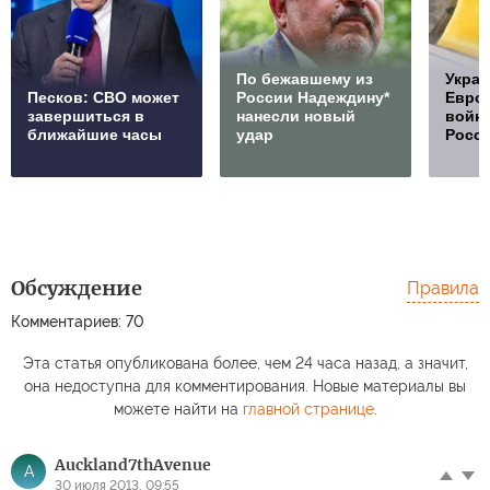
По бежавшему из
Украи
Песков: СВО может
России Надеждину*
Европ
завершиться в
нанесли новый
войну
ближайшие часы
удар
Росс
Обсуждение
Правила
Комментариев: 70
Эта статья опубликована более, чем 24 часа назад, а значит,
она недоступна для комментирования. Новые материалы вы
можете найти на
главной странице
.
Auckland7thAvenue
A
30 июля 2013, 09:55