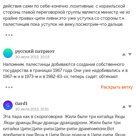
действия сами по себе-конечно ,позитивные. с израильской
стороны главой переговорной группы является министр не из
крайне правых-ципи ливни.это-уже уступка.со стороны т.н.
палестинцев пока уступок не вижу.посмотрим-что дальше.
русский патриoт
30 июля 2013, 10:03
Напомним, палестинцы добиваются создания собственного
государства в границах 1967 года Они уже надобивались и в
1967-м и в 1973-м и в 1982-83-хх, теперь сидят, обтекают.
Раскрыть ветку
Gard1
G
30 июля 2013, 10:51
Эта пара как в скороговорке. Жили были три китайца Якцы
,Якцы-дракцы,Якцы-дракцы-дракцидрони. Жили были три
китайки Ципи,Ципи-рипи,Ципи-рипи-дрампомпони.Вот
влюбилися они.Якцы в Ципи,Якци-дракци в Ципи-рипи ,Якци-