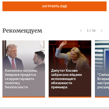
ЗАГРУЗИТЬ ЕЩЕ
Рекомендуем
1
/
14
Кончились патроны.
Депутат Косово
Америке придется
забросала яйцами
“Сейча
скорректировать
исполняющего
Всерье
политику
обязанности
настро
безопасности
премьера
расши