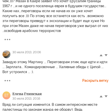
чем..)))? Мазан в Каире заявил что хочет Ерусалим границы
1967 г ...и не одного поселенца еврея в будушем государстве...
Какие нах...переговоры если не начав их он уже хочет
получить все .))) По этому все останется как есть ..возможно
эти переговоры преведут к эксколации и будет еще хуже Но
при этом Мазен даже не начав переговоров уже выграл от них
..освободив арабских террористов
30 июля 2013, 20:06
Завидую этому Мартину ... Переговорам этим, еще идти и идти
... Зарплата... Командировочные ... Халявные обеды с Ципой ...
Вот устроился ... :).
Раскрыть ветку
Елена Глинская
ЕГ
30 июля 2013, 20:16
Вряд ли ситуация изменится. В самом интересном месте
палестинцы по законам жанра ее оборвут. Ведь