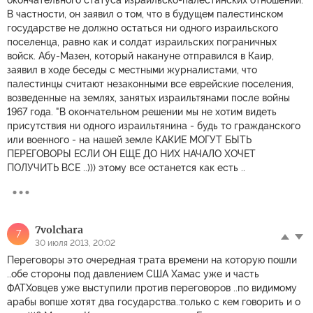
окончательного статуса израильско-палестинских отношений.
В частности, он заявил о том, что в будущем палестинском
государстве не должно остаться ни одного израильского
поселенца, равно как и солдат израильских пограничных
войск. Абу-Мазен, который накануне отправился в Каир,
заявил в ходе беседы с местными журналистами, что
палестинцы считают незаконными все еврейские поселения,
возведенные на землях, занятых израильтянами после войны
1967 года. "В окончательном решении мы не хотим видеть
присутствия ни одного израильтянина - будь то гражданского
или военного - на нашей земле КАКИЕ МОГУТ БЫТЬ
ПЕРЕГОВОРЫ ЕСЛИ ОН ЕЩЕ ДО НИХ НАЧАЛО ХОЧЕТ
ПОЛУЧИТЬ ВСЕ ..))) этому все останется как есть ..
7volchara
7
30 июля 2013, 20:02
Переговоры это очередная трата времени на которую пошли
..обе стороны под давлением США Хамас уже и часть
ФАТХовцев уже выступили против переговоров ..по видимому
арабы вопше хотят два государства..только с кем говорить и о