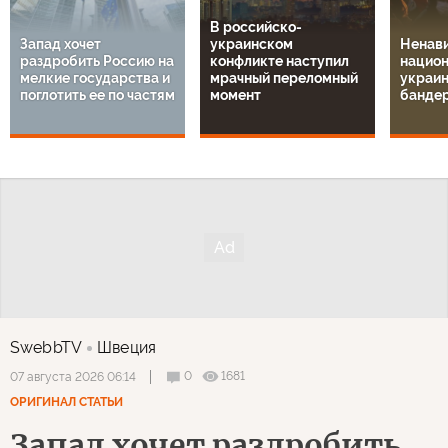
В российско-
Запад хочет
украинском
Ненави
раздробить Россию на
конфликте наступил
национ
мелкие государства и
мрачный переломный
украин
поглотить ее по частям
момент
банде
SwebbTV
Швеция
0
1681
07 августа 2026 06:14
ОРИГИНАЛ СТАТЬИ
Запад хочет раздробить