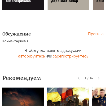
энергокризиса
дорожает сахар
осно
Обсуждение
Правила
Комментариев: 0
Чтобы участвовать в дискуссии
авторизуйтесь
или
зарегистрируйтесь
Рекомендуем
1
/
14