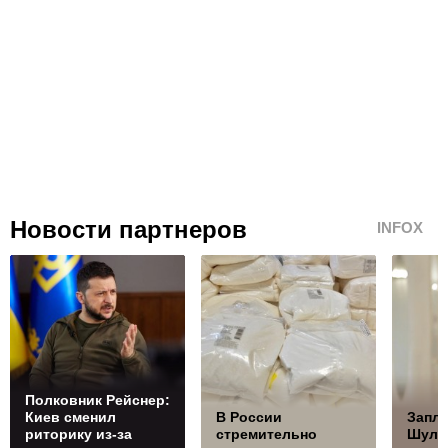
Новости партнеров
INFOX
Полковник Рейснер:
Киев сменил
В России
Запла
риторику из-за
стремительно
Шуль