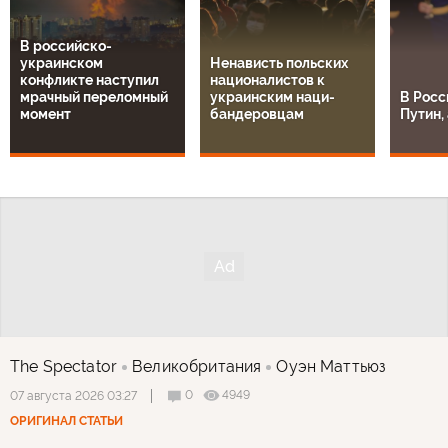
В российско-
украинском
Ненависть польских
конфликте наступил
националистов к
мрачный переломный
украинским наци-
В Росс
момент
бандеровцам
Путин, 
The Spectator
Великобритания
Оуэн Маттьюз
0
4949
07 августа 2026 03:27
ОРИГИНАЛ СТАТЬИ