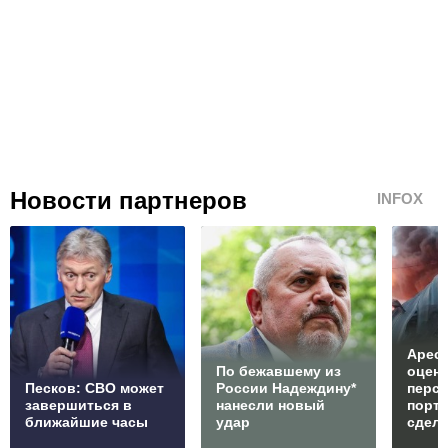
Новости партнеров
INFOX
Арест
По бежавшему из
оцен
Песков: СВО может
России Надеждину*
перс
завершиться в
нанесли новый
порто
ближайшие часы
удар
сдел