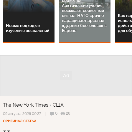
серьезно!
Арктические учения
посылают серьезный
сигнал, НАТО срочно
Как на
наращивает арсенал
исполь
Новые подходы к
ядерных боеголовок в
действ
изучению воспалений
Европе
для об
The New York Times
США
0
26
09 августа 2026 00:27
ОРИГИНАЛ СТАТЬИ