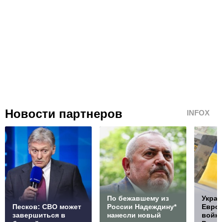
Новости партнеров
INFOX
По бежавшему из
Украи
Песков: СВО может
России Надеждину*
Европ
завершиться в
нанесли новый
войну