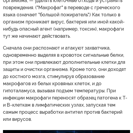
организма, — удалять клеточные отходы и устранять
повреждения. ("Макрофаг" в переводе с греческого
языка означает "большой пожиратель".) Как только в
организм проникает вирус, бактерия или иной какой-
нибудь опасный агент (например, токсин), макрофаги
тут же начинают действовать.
Сначала они распознают и атакуют захватчика,
одновременно выделяя в кровоток сигнальные белки,
при этом они привлекают дополнительные клетки для
защиты и очистки организма. Кроме того, они доходят
до костного мозга, стимулируя образование
макрофагов из белых кровяных клеток, и до
гипоталамуса, вызывая подъем температуры. При
инфекции макрофаги переносят образец патогена к Т-
и В-клеткам в лимфатических узлах, запуская тем
самым процесс выработки антител против бактерий
или вирусов.